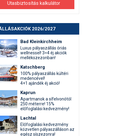
Utasbiztosítás kalkulátor
ÁLLÁSAKCIÓK 2026/2027
Bad Kleinkirchheim
Luxus pályaszállás óriás
wellnessel! 3=4 éj akciók
mellékszezonban!
Katschberg
100% pályaszállás kültéri
medencével!
4+1 ajándék éj akció!
Kaprun
Apartmanok a sífelvonótól
250 méterre! 15%
előfoglalási kedvezmény!
Lachtal
Előfoglalási kedvezmény
közvetlen pályaszálláson az
egész síszezonra!