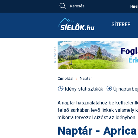
Keresés
Híre
Ch
Bú
SÍTEREP
Pr
Síterepkere
Új
Élménybesz
Ny
Síbérletárak
A
Terepcsopo
Hó
Toplista
Kr
Időjárás előr
Címoldal
Naptár
Kr
Havazás előr
Idény statisztikák
Új naptárb
M
Webkamerá
A naptár használatához be kell jelentk
Fotók
felső sarkában levő linkek valamelyiké
Pályaszállá
mikorra tervezel sízést az idényben.
Naptár - Aprica