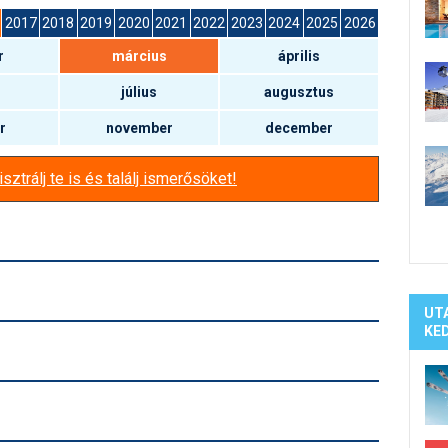
Síelé
2017
2018
2019
2020
2021
2022
2023
2024
2025
2026
Mind
r
március
április
A ho
Köte
július
augusztus
r
november
december
sztrálj te is és találj ismerősöket!
UT
KE