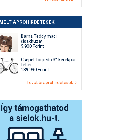
EMELT APRÓHIRDETÉSEK
Barna Teddy maci
sisakhuzat
5.900 Forint
Csepel Torpedo 3* kerékpár,
fehér
189.990 Forint
További apróhirdetések