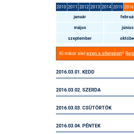
2010
2011
2012
2013
2014
2015
2016
január
februá
május
június
szeptember
októbe
Ki mikor síel
ezen a síterepen
?
Regi
2016.03.01. KEDD
2016.03.02. SZERDA
2016.03.03. CSÜTÖRTÖK
2016.03.04. PÉNTEK