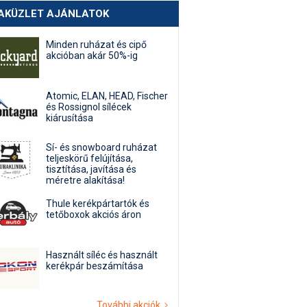
AKÜZLET AJÁNLATOK
Minden ruházat és cipő
akcióban akár 50%-ig
Atomic, ELAN, HEAD, Fischer
és Rossignol sílécek
kiárusítása
Sí- és snowboard ruházat
teljeskörű felújítása,
tisztítása, javítása és
méretre alakítása!
Thule kerékpártartók és
tetőboxok akciós áron
Használt síléc és használt
kerékpár beszámítása
További akciók