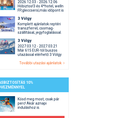
st kiegészítő sportok: bringa, szörf, stb.
Akciók
Új termékek
2026.12.03 - 2026.12.06
Hóbiztos!3 és 4*hotel, welln
en egyéb síeléshez kapcsolódó téma
Termékkereső
FP,gleccsersí,más időpont is
nlappal kapcsolatos kérdések és válaszok
3 Völgy
tlen beszélgetések
Komplett ajánlatok reptéri
transzferrel, csomag-
szállításal, jegyfoglalással.
3 Völgy
2027.03.12 - 2027.03.21
Már 615 EUR-tól buszos
utazással elérhető 3 Völgy
További utazási ajánlatok
ASBIZTOSÍTÁS 10%
DVEZMÉNNYEL
Kösd meg most, csak pár
perc! Akár aznapi
induláshoz is.