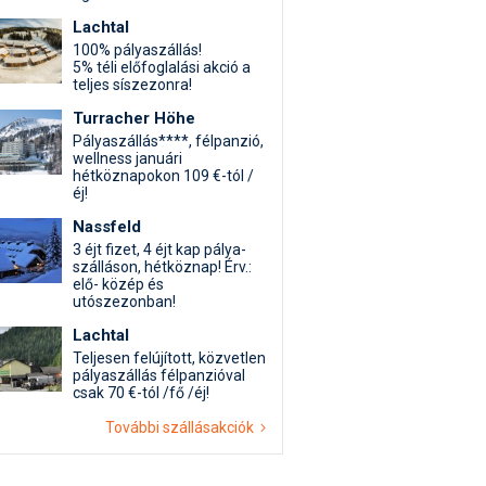
Lachtal
100% pályaszállás!
5% téli előfoglalási akció a
teljes síszezonra!
Turracher Höhe
Pályaszállás****, félpanzió,
wellness januári
hétköznapokon 109 €-tól /
éj!
Nassfeld
3 éjt fizet, 4 éjt kap pálya-
szálláson, hétköznap! Érv.:
elő- közép és
utószezonban!
Lachtal
Teljesen felújított, közvetlen
pályaszállás félpanzióval
csak 70 €-tól /fő /éj!
További szállásakciók