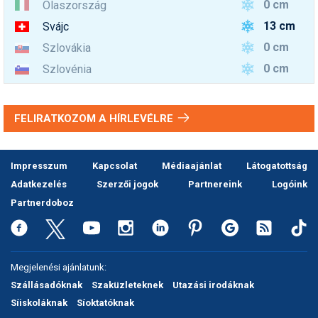
0 cm
Olaszország
13 cm
Svájc
0 cm
Szlovákia
0 cm
Szlovénia
FELIRATKOZOM A HÍRLEVÉLRE
Impresszum
Kapcsolat
Médiaajánlat
Látogatottság
Adatkezelés
Szerzői jogok
Partnereink
Logóink
Partnerdoboz
Megjelenési ajánlatunk:
Szállásadóknak
Szaküzleteknek
Utazási irodáknak
Síiskoláknak
Síoktatóknak