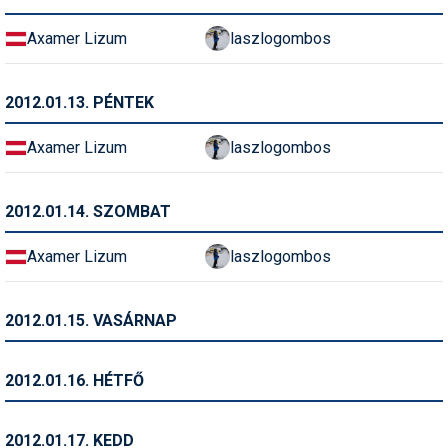
Síruházat
Axamer Lizum
laszlogombos
Síszerviz
Sítechnika
2012.01.13. PÉNTEK
Síugrás
Axamer Lizum
laszlogombos
Snowboard
Snowboardfelszerelés
2012.01.14. SZOMBAT
Sportorvos
Axamer Lizum
laszlogombos
Szakértők
2012.01.15. VASÁRNAP
Szánkó
Szótárak
2012.01.16. HÉTFŐ
Telemark
2012.01.17. KEDD
Téli sportok