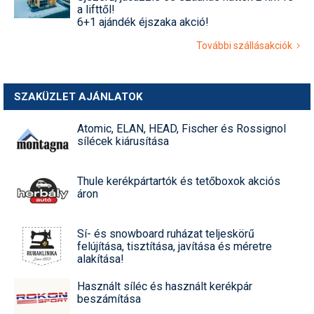
a lifttől!
6+1 ajándék éjszaka akció!
További szállásakciók
SZAKÜZLET AJÁNLATOK
Atomic, ELAN, HEAD, Fischer és Rossignol
sílécek kiárusítása
Thule kerékpártartók és tetőboxok akciós
áron
Sí- és snowboard ruházat teljeskörű
felújítása, tisztítása, javítása és méretre
alakítása!
Használt síléc és használt kerékpár
beszámítása