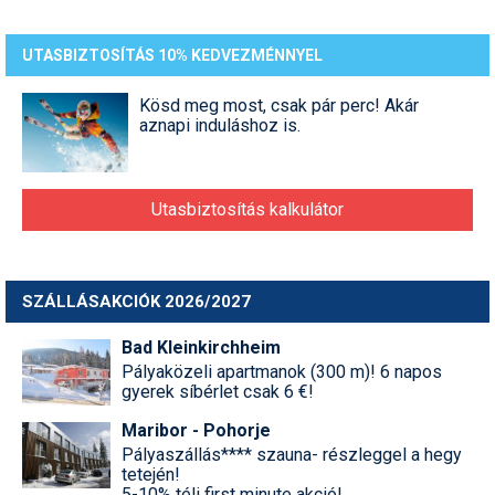
UTASBIZTOSÍTÁS 10% KEDVEZMÉNNYEL
Kösd meg most, csak pár perc! Akár
aznapi induláshoz is.
Utasbiztosítás kalkulátor
SZÁLLÁSAKCIÓK 2026/2027
Bad Kleinkirchheim
Pályaközeli apartmanok (300 m)! 6 napos
gyerek síbérlet csak 6 €!
Maribor - Pohorje
Pályaszállás**** szauna- részleggel a hegy
tetején!
5-10% téli first minute akció!