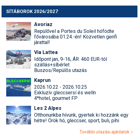
SÍTÁBOROK 2026/2027
Avoriaz
Repülővel a Portes du Soleil hófödte
fővárosába 01.24.-én! Közvetlen genfi
járattal!
Via Lattea
Időpont jan, 9-16, ÁR: 460 EUR-tól
szállás+síbérlet
Buszos/Repülős utazás
Kaprun
2026.10.22 - 2026.10.25
Exkluzív gleccsersí és welln
4*hotel, gourmet FP
Les 2 Alpes
Otthonunkba hívunk, gyertek ki hozzánk egy
hétre! Örök hó, gleccser, sport, buli, pihi
További utazási ajánlatok