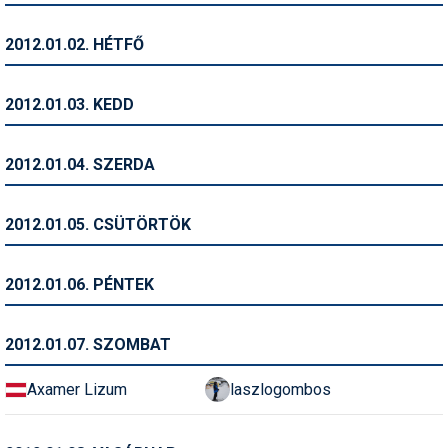
Humor
2012.01.02. HÉTFŐ
Hütte
Ingatlan
2012.01.03. KEDD
Interjúk
2012.01.04. SZERDA
Játékok
Kerékpár
2012.01.05. CSÜTÖRTÖK
Korcsolya
2012.01.06. PÉNTEK
Könyvajánló
Magazinok
2012.01.07. SZOMBAT
Munkavállalás
Axamer Lizum
laszlogombos
Olvasnivaló