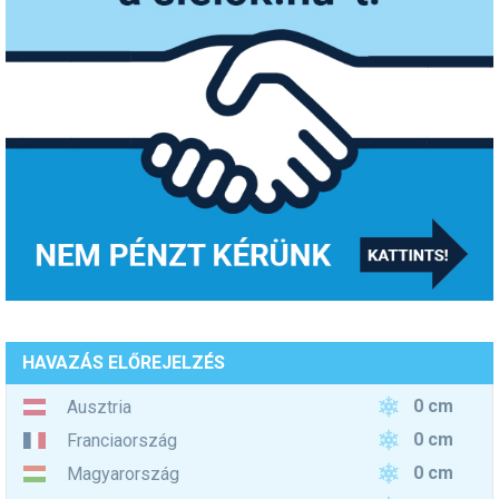
HAVAZÁS ELŐREJELZÉS
0 cm
Ausztria
0 cm
Franciaország
0 cm
Magyarország