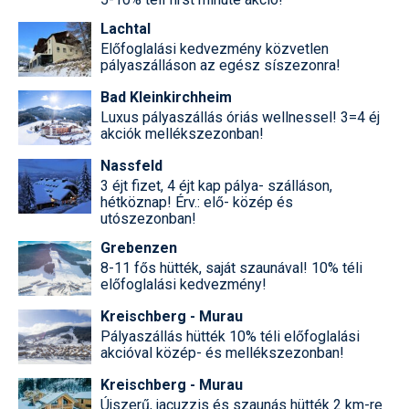
Lachtal
Előfoglalási kedvezmény közvetlen
pályaszálláson az egész síszezonra!
Bad Kleinkirchheim
Luxus pályaszállás óriás wellnessel! 3=4 éj
akciók mellékszezonban!
Nassfeld
3 éjt fizet, 4 éjt kap pálya- szálláson,
hétköznap! Érv.: elő- közép és
utószezonban!
Grebenzen
8-11 fős hütték, saját szaunával! 10% téli
előfoglalási kedvezmény!
Kreischberg - Murau
Pályaszállás hütték 10% téli előfoglalási
akcióval közép- és mellékszezonban!
Kreischberg - Murau
Újszerű, jacuzzis és szaunás hütték 2 km-re