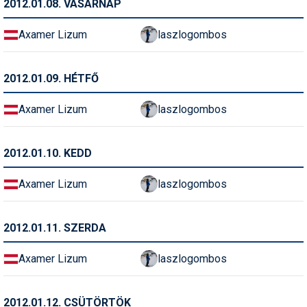
2012.01.08. VASÁRNAP
Pályázatok
Axamer Lizum
laszlogombos
Portálinfo
Rajzok
2012.01.09. HÉTFŐ
Síbérletárak
Axamer Lizum
laszlogombos
Síbörze
Sícipő
2012.01.10. KEDD
Sífelszerelés
Axamer Lizum
laszlogombos
Sífutás
2012.01.11. SZERDA
Síléc
Símánia
Axamer Lizum
laszlogombos
Síoktatás
2012.01.12. CSÜTÖRTÖK