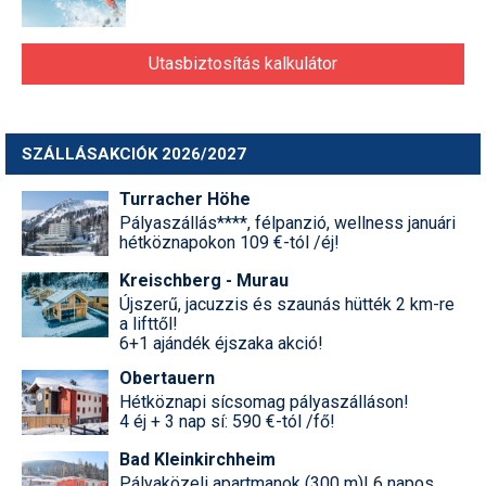
Utasbiztosítás kalkulátor
SZÁLLÁSAKCIÓK 2026/2027
Turracher Höhe
Pályaszállás****, félpanzió, wellness januári
hétköznapokon 109 €-tól /éj!
Kreischberg - Murau
Újszerű, jacuzzis és szaunás hütték 2 km-re
a lifttől!
6+1 ajándék éjszaka akció!
Obertauern
Hétköznapi sícsomag pályaszálláson!
4 éj + 3 nap sí: 590 €-tól /fő!
Bad Kleinkirchheim
Pályaközeli apartmanok (300 m)! 6 napos