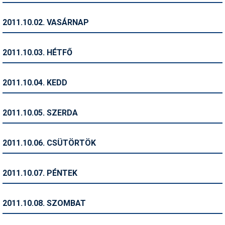
Humor
2011.10.02. VASÁRNAP
Hütte
Ingatlan
2011.10.03. HÉTFŐ
Interjúk
2011.10.04. KEDD
Játékok
Kerékpár
2011.10.05. SZERDA
Korcsolya
2011.10.06. CSÜTÖRTÖK
Könyvajánló
Magazinok
2011.10.07. PÉNTEK
Munkavállalás
2011.10.08. SZOMBAT
Olvasnivaló