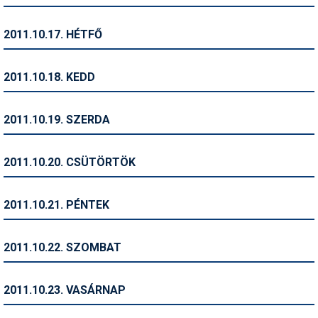
Síruházat
Síszerviz
2011.10.17. HÉTFŐ
Sítechnika
2011.10.18. KEDD
Síugrás
Snowboard
2011.10.19. SZERDA
Snowboardfelszerelés
2011.10.20. CSÜTÖRTÖK
Sportorvos
Szakértők
2011.10.21. PÉNTEK
Szánkó
2011.10.22. SZOMBAT
Szótárak
Telemark
2011.10.23. VASÁRNAP
Téli sportok