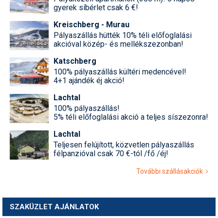
gyerek síbérlet csak 6 €!
Kreischberg - Murau
Pályaszállás hütték 10% téli előfoglalási
akcióval közép- és mellékszezonban!
Katschberg
100% pályaszállás kültéri medencével!
4+1 ajándék éj akció!
Lachtal
100% pályaszállás!
5% téli előfoglalási akció a teljes síszezonra!
Lachtal
Teljesen felújított, közvetlen pályaszállás
félpanzióval csak 70 €-tól /fő /éj!
További szállásakciók
SZAKÜZLET AJÁNLATOK