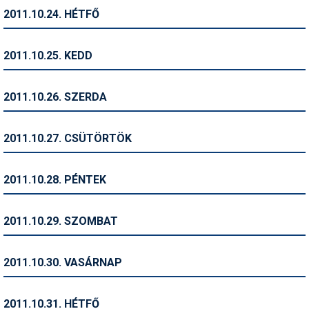
2011.10.24. HÉTFŐ
Termékajánló
Történelem
2011.10.25. KEDD
Túrasí
2011.10.26. SZERDA
Utasbiztosítás
Utazási tippek
2011.10.27. CSÜTÖRTÖK
Védőfelszerelés
2011.10.28. PÉNTEK
Wellness
2011.10.29. SZOMBAT
2011.10.30. VASÁRNAP
2011.10.31. HÉTFŐ