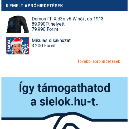
KIEMELT APRÓHIRDETÉSEK
Demon FF X d3o v6 W női , ds 1913,
89.990Ft helyett
79.990 Forint
Mikulás sisakhuzat
3.200 Forint
További apróhirdetések