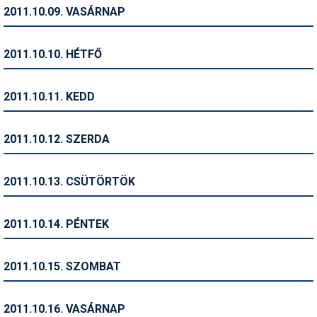
Pályázatok
2011.10.09. VASÁRNAP
Portálinfo
2011.10.10. HÉTFŐ
Rajzok
Síbérletárak
2011.10.11. KEDD
Síbörze
2011.10.12. SZERDA
Sícipő
Sífelszerelés
2011.10.13. CSÜTÖRTÖK
Sífutás
2011.10.14. PÉNTEK
Síléc
Símánia
2011.10.15. SZOMBAT
Síoktatás
2011.10.16. VASÁRNAP