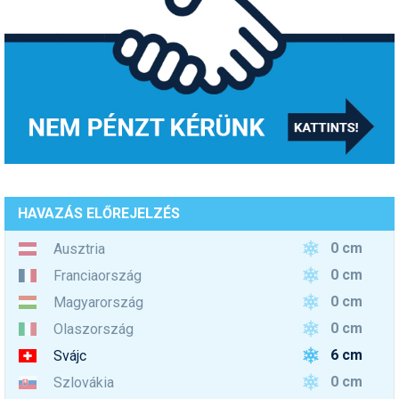
HAVAZÁS ELŐREJELZÉS
0 cm
Ausztria
0 cm
Franciaország
0 cm
Magyarország
0 cm
Olaszország
6 cm
Svájc
0 cm
Szlovákia