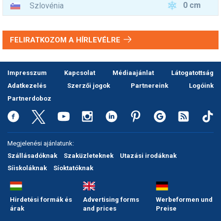
0 cm
Szlovénia
FELIRATKOZOM A HÍRLEVÉLRE
Impresszum
Kapcsolat
Médiaajánlat
Látogatottság
Adatkezelés
Szerzői jogok
Partnereink
Logóink
Partnerdoboz
Megjelenési ajánlatunk:
Szállásadóknak
Szaküzleteknek
Utazási irodáknak
Síiskoláknak
Síoktatóknak
Hirdetési formák és
Advertising forms
Werbeformen und
árak
and prices
Preise