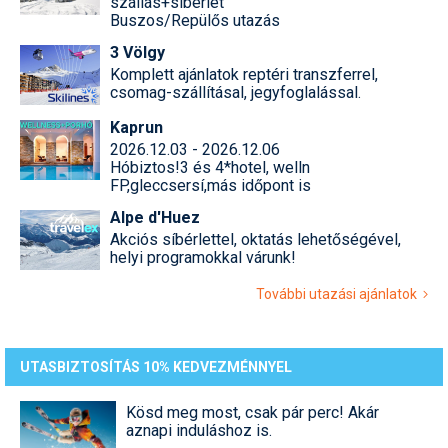
szállás+síbérlet
Buszos/Repülős utazás
3 Völgy
Komplett ajánlatok reptéri transzferrel,
csomag-szállításal, jegyfoglalással.
Kaprun
2026.12.03 - 2026.12.06
Hóbiztos!3 és 4*hotel, welln
FP,gleccsersí,más időpont is
Alpe d'Huez
Akciós síbérlettel, oktatás lehetőségével,
helyi programokkal várunk!
További utazási ajánlatok
UTASBIZTOSÍTÁS 10% KEDVEZMÉNNYEL
Kösd meg most, csak pár perc! Akár
aznapi induláshoz is.