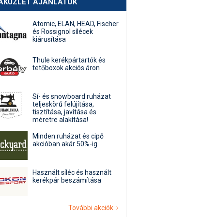
AKÜZLET AJÁNLATOK
Atomic, ELAN, HEAD, Fischer
és Rossignol sílécek
kiárusítása
Thule kerékpártartók és
tetőboxok akciós áron
Sí- és snowboard ruházat
teljeskörű felújítása,
tisztítása, javítása és
méretre alakítása!
Minden ruházat és cipő
akcióban akár 50%-ig
Használt síléc és használt
kerékpár beszámítása
További akciók