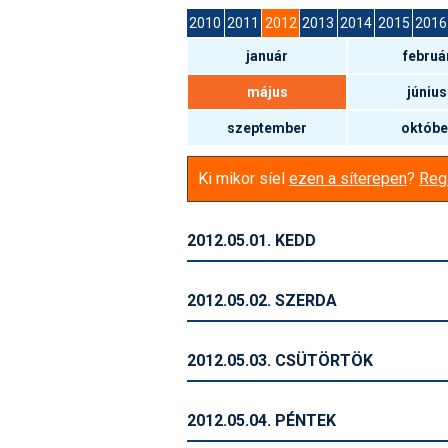
2010
2011
2012
2013
2014
2015
2016
január
februá
május
június
szeptember
októbe
Ki mikor síel
ezen a síterepen
?
Regi
2012.05.01. KEDD
2012.05.02. SZERDA
2012.05.03. CSÜTÖRTÖK
2012.05.04. PÉNTEK