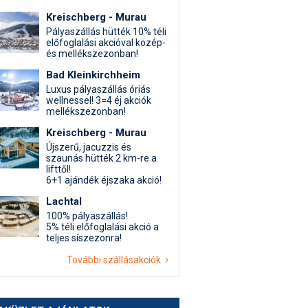
Kreischberg - Murau
Pályaszállás hütték 10% téli
előfoglalási akcióval közép-
és mellékszezonban!
Bad Kleinkirchheim
Luxus pályaszállás óriás
wellnessel! 3=4 éj akciók
mellékszezonban!
Kreischberg - Murau
Újszerű, jacuzzis és
szaunás hütték 2 km-re a
lifttől!
6+1 ajándék éjszaka akció!
Lachtal
100% pályaszállás!
5% téli előfoglalási akció a
teljes síszezonra!
További szállásakciók