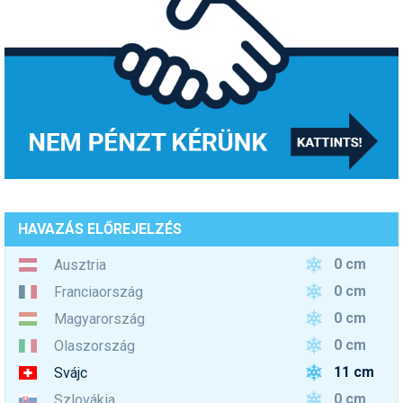
HAVAZÁS ELŐREJELZÉS
0 cm
Ausztria
0 cm
Franciaország
0 cm
Magyarország
0 cm
Olaszország
11 cm
Svájc
0 cm
Szlovákia