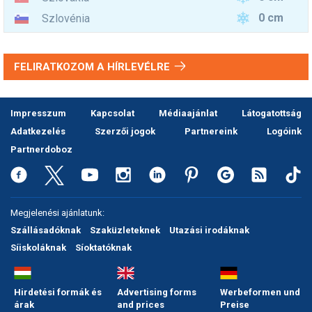
0 cm
Szlovénia
FELIRATKOZOM A HÍRLEVÉLRE
Impresszum
Kapcsolat
Médiaajánlat
Látogatottság
Adatkezelés
Szerzői jogok
Partnereink
Logóink
Partnerdoboz
Megjelenési ajánlatunk:
Szállásadóknak
Szaküzleteknek
Utazási irodáknak
Síiskoláknak
Síoktatóknak
Hirdetési formák és
Advertising forms
Werbeformen und
árak
and prices
Preise