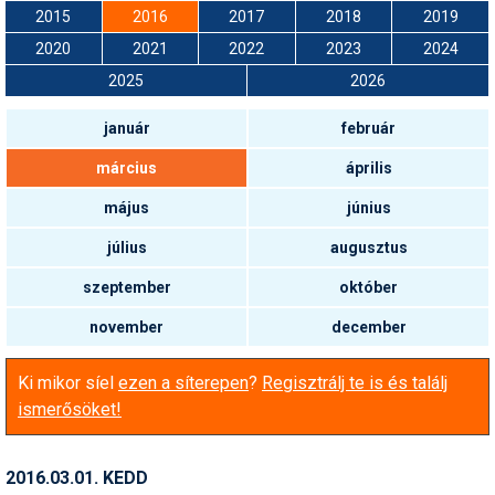
Snowboard
Az idei nyár újdonságai
2015
2016
2017
2018
2019
Regisztráció
Belépés
Chopokon és a Magas-
Filmajánló
Snowboard
Videóajánlás
Válogatás
Pályaszállások
Nyári ajánlatok
Sítáborok oktatással
Cikkek a síoktatásról
Nagykereskedések
Autófelszerelés
Összes ország
Összes ország
Tátrában
2020
2021
2022
2023
2024
Egyéb téli sportok
Miért érdemes regisztrálni?
Freeride
Szánkó
Webkamerák
2025
2026
Utazási irodák
Snowboardoktatók
Sífutóüzletek
Korcsolya
Hóvihar: több méter friss
Versenyek, versenyzők
hó Chilében és
Freestyle
Telemark
Argentínában
január
február
Sífutásoktatók
Túrasíüzletek
Egyéb termékek
Síelős filmek, videók,
tévéműsorok
Galéria
Túrasí
március
április
Kranjska Gora: végre
Akciók
Új termékek
átadták a négyüléses
Túrasí és Sífutás
felvonót
Hasznos tanácsok
május
június
⬇
Telepítsd alkalmazásként a sielok.hu-t
Termékkereső
július
augusztus
Síelést kiegészítő sportok:
Kreischberg: kezdődhet az
Havazin
bringa, szörf, stb.
új Rosenkranz-lift építése
szeptember
október
Hírek
Minden egyéb síeléshez
Megnyitott a Riders Park
november
december
kapcsolódó téma
Donovalyban
Hírlevél
A honlappal kapcsolatos
Ki mikor síel
ezen a síterepen
?
Regisztrálj te is és találj
Hójelentés
kérdések és válaszok
ismerősöket!
Hószán
Kötetlen beszélgetések
Hótalp
2016.03.01. KEDD