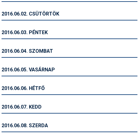
Humor
2016.06.02. CSÜTÖRTÖK
Hütte
Ingatlan
2016.06.03. PÉNTEK
Interjúk
2016.06.04. SZOMBAT
Játékok
Kerékpár
2016.06.05. VASÁRNAP
Korcsolya
2016.06.06. HÉTFŐ
Könyvajánló
Magazinok
2016.06.07. KEDD
Munkavállalás
2016.06.08. SZERDA
Olvasnivaló