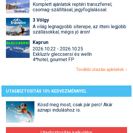
Komplett ajánlatok reptéri transzferrel,
csomag-szállításal, jegyfoglalással.
3 Völgy
A világ legnagyobb síterepe, az itteni legjobb
szállásokkal, mégis jó áron!
Kaprun
2026.10.22 - 2026.10.25
Exkluzív gleccsersí és welln
4*hotel, gourmet FP
További utazási ajánlatok
UTASBIZTOSÍTÁS 10% KEDVEZMÉNNYEL
Kösd meg most, csak pár perc! Akár
aznapi induláshoz is.
Utasbiztosítás kalkulátor