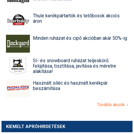
Thule kerékpártartók és tetőboxok akciós
áron
Minden ruházat és cipő akcióban akár 50%-ig
Sí- és snowboard ruházat teljeskörű
felújítása, tisztítása, javítása és méretre
alakítása!
Használt síléc és használt kerékpár
beszámítása
További akciók
KIEMELT APRÓHIRDETÉSEK