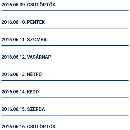
Pályázatok
2016.06.09. CSÜTÖRTÖK
Portálinfo
2016.06.10. PÉNTEK
Rajzok
Síbérletárak
2016.06.11. SZOMBAT
Síbörze
2016.06.12. VASÁRNAP
Sícipő
Sífelszerelés
2016.06.13. HÉTFŐ
Sífutás
2016.06.14. KEDD
Síléc
Símánia
2016.06.15. SZERDA
Síoktatás
2016.06.16. CSÜTÖRTÖK