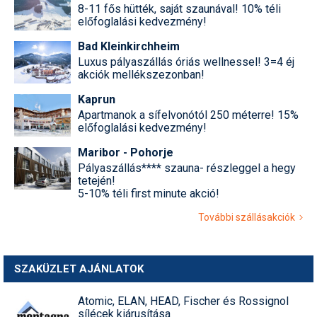
8-11 fős hütték, saját szaunával! 10% téli
előfoglalási kedvezmény!
Bad Kleinkirchheim
Luxus pályaszállás óriás wellnessel! 3=4 éj
akciók mellékszezonban!
Kaprun
Apartmanok a sífelvonótól 250 méterre! 15%
előfoglalási kedvezmény!
Maribor - Pohorje
Pályaszállás**** szauna- részleggel a hegy
tetején!
5-10% téli first minute akció!
További szállásakciók
SZAKÜZLET AJÁNLATOK
Atomic, ELAN, HEAD, Fischer és Rossignol
sílécek kiárusítása