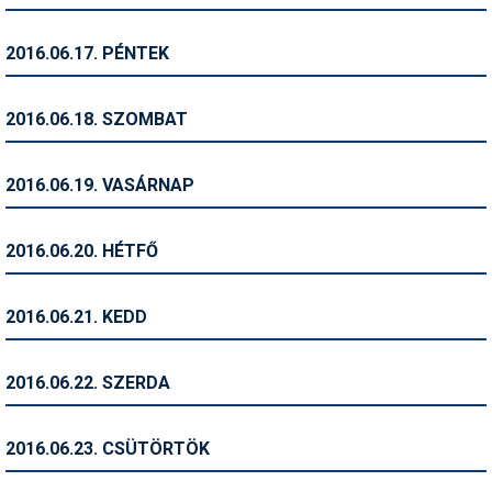
Síruházat
Síszerviz
2016.06.17. PÉNTEK
Sítechnika
2016.06.18. SZOMBAT
Síugrás
Snowboard
2016.06.19. VASÁRNAP
Snowboardfelszerelés
2016.06.20. HÉTFŐ
Sportorvos
Szakértők
2016.06.21. KEDD
Szánkó
2016.06.22. SZERDA
Szótárak
Telemark
2016.06.23. CSÜTÖRTÖK
Téli sportok