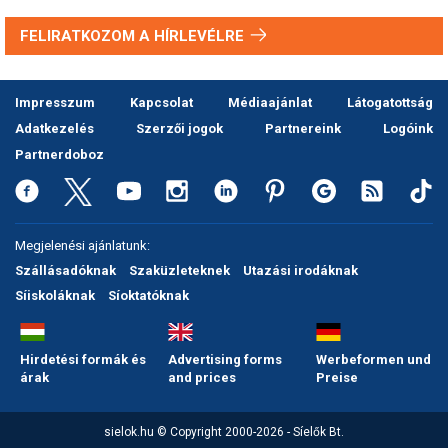
FELIRATKOZOM A HÍRLEVÉLRE
Impresszum
Kapcsolat
Médiaajánlat
Látogatottság
Adatkezelés
Szerzői jogok
Partnereink
Logóink
Partnerdoboz
Megjelenési ajánlatunk:
Szállásadóknak
Szaküzleteknek
Utazási irodáknak
Síiskoláknak
Síoktatóknak
Hirdetési formák és
Advertising forms
Werbeformen und
árak
and prices
Preise
sielok.hu © Copyright 2000-2026 - Síelők Bt.