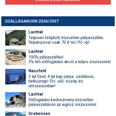
SZÁLLÁSAKCIÓK 2026/2027
Lachtal
Teljesen felújított, közvetlen pályaszállás
félpanzióval csak 70 €-tól /fő /éj!
Lachtal
100% pályaszállás!
5% téli előfoglalási akció a teljes síszezonra!
Nassfeld
3 éjt fizet, 4 éjt kap pálya- szálláson,
hétköznap! Érv.: elő- közép és
utószezonban!
Lachtal
Előfoglalási kedvezmény közvetlen
pályaszálláson az egész síszezonra!
Grebenzen