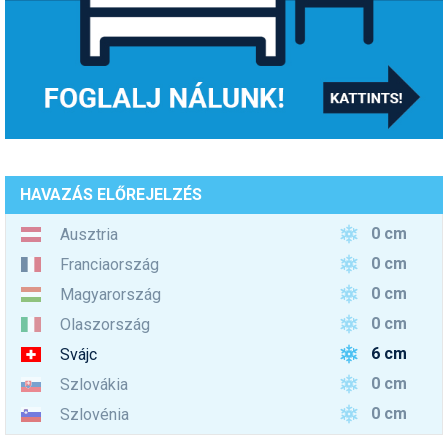
HAVAZÁS ELŐREJELZÉS
0 cm
Ausztria
0 cm
Franciaország
0 cm
Magyarország
0 cm
Olaszország
6 cm
Svájc
0 cm
Szlovákia
0 cm
Szlovénia