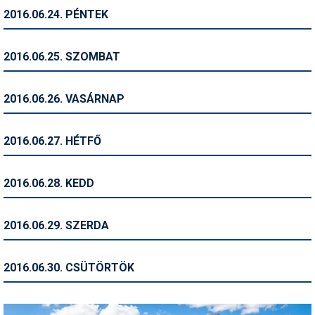
2016.06.24. PÉNTEK
Termékajánló
Történelem
2016.06.25. SZOMBAT
Túrasí
2016.06.26. VASÁRNAP
Utasbiztosítás
Utazási tippek
2016.06.27. HÉTFŐ
Védőfelszerelés
2016.06.28. KEDD
Wellness
2016.06.29. SZERDA
2016.06.30. CSÜTÖRTÖK