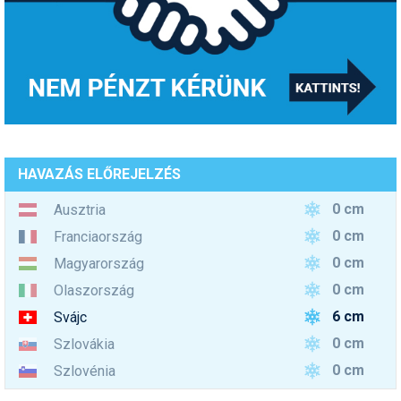
HAVAZÁS ELŐREJELZÉS
0 cm
Ausztria
0 cm
Franciaország
0 cm
Magyarország
0 cm
Olaszország
6 cm
Svájc
0 cm
Szlovákia
0 cm
Szlovénia