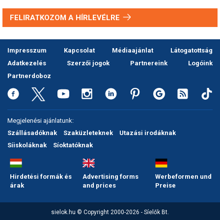
FELIRATKOZOM A HÍRLEVÉLRE
Impresszum
Kapcsolat
Médiaajánlat
Látogatottság
Adatkezelés
Szerzői jogok
Partnereink
Logóink
Partnerdoboz
Megjelenési ajánlatunk:
Szállásadóknak
Szaküzleteknek
Utazási irodáknak
Síiskoláknak
Síoktatóknak
Hirdetési formák és
Advertising forms
Werbeformen und
árak
and prices
Preise
sielok.hu © Copyright 2000-2026 - Síelők Bt.