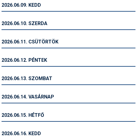
Pályázatok
2026.06.09. KEDD
Portálinfo
2026.06.10. SZERDA
Rajzok
Síbérletárak
2026.06.11. CSÜTÖRTÖK
Síbörze
2026.06.12. PÉNTEK
Sícipő
Sífelszerelés
2026.06.13. SZOMBAT
Sífutás
2026.06.14. VASÁRNAP
Síléc
Símánia
2026.06.15. HÉTFŐ
Síoktatás
2026.06.16. KEDD