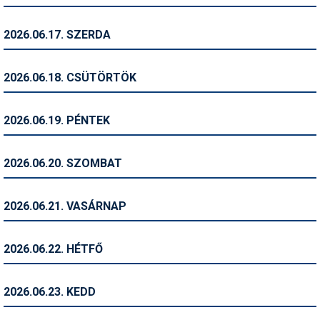
Síruházat
Síszerviz
2026.06.17. SZERDA
Sítechnika
2026.06.18. CSÜTÖRTÖK
Síugrás
Snowboard
2026.06.19. PÉNTEK
Snowboardfelszerelés
2026.06.20. SZOMBAT
Sportorvos
Szakértők
2026.06.21. VASÁRNAP
Szánkó
2026.06.22. HÉTFŐ
Szótárak
Telemark
2026.06.23. KEDD
Téli sportok