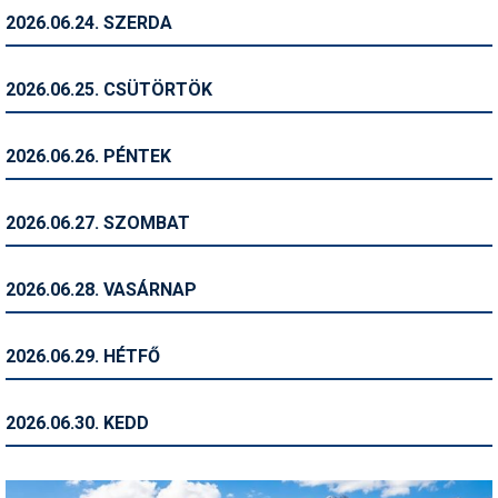
2026.06.24. SZERDA
Termékajánló
Történelem
2026.06.25. CSÜTÖRTÖK
Túrasí
2026.06.26. PÉNTEK
Utasbiztosítás
Utazási tippek
2026.06.27. SZOMBAT
Védőfelszerelés
2026.06.28. VASÁRNAP
Wellness
2026.06.29. HÉTFŐ
2026.06.30. KEDD