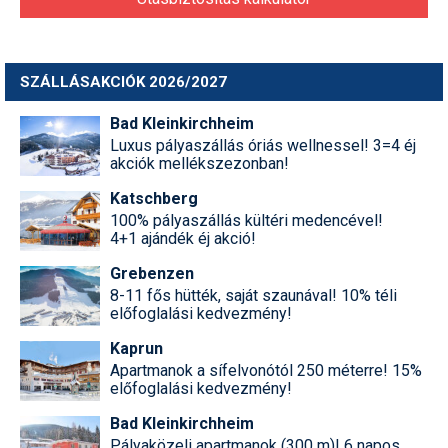
SZÁLLÁSAKCIÓK 2026/2027
Bad Kleinkirchheim
Luxus pályaszállás óriás wellnessel! 3=4 éj
akciók mellékszezonban!
Katschberg
100% pályaszállás kültéri medencével!
4+1 ajándék éj akció!
Grebenzen
8-11 fős hütték, saját szaunával! 10% téli
előfoglalási kedvezmény!
Kaprun
Apartmanok a sífelvonótól 250 méterre! 15%
előfoglalási kedvezmény!
Bad Kleinkirchheim
Pályaközeli apartmanok (300 m)! 6 napos