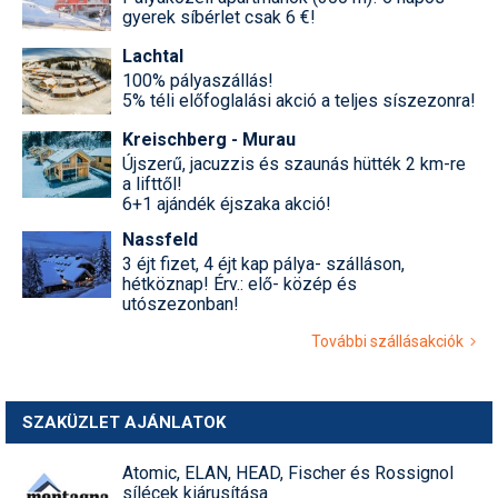
gyerek síbérlet csak 6 €!
Lachtal
100% pályaszállás!
5% téli előfoglalási akció a teljes síszezonra!
Kreischberg - Murau
Újszerű, jacuzzis és szaunás hütték 2 km-re
a lifttől!
6+1 ajándék éjszaka akció!
Nassfeld
3 éjt fizet, 4 éjt kap pálya- szálláson,
hétköznap! Érv.: elő- közép és
utószezonban!
További szállásakciók
SZAKÜZLET AJÁNLATOK
Atomic, ELAN, HEAD, Fischer és Rossignol
sílécek kiárusítása