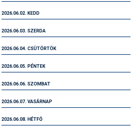
Humor
2026.06.02. KEDD
Hütte
Ingatlan
2026.06.03. SZERDA
Interjúk
2026.06.04. CSÜTÖRTÖK
Játékok
Kerékpár
2026.06.05. PÉNTEK
Korcsolya
2026.06.06. SZOMBAT
Könyvajánló
Magazinok
2026.06.07. VASÁRNAP
Munkavállalás
2026.06.08. HÉTFŐ
Olvasnivaló