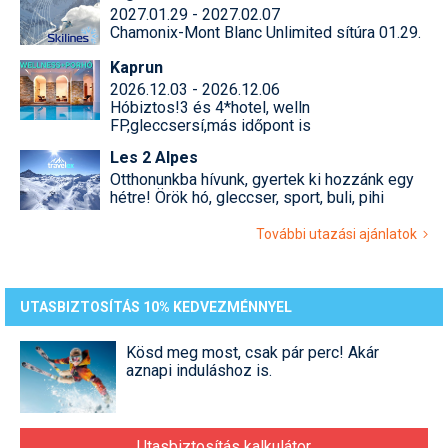
2027.01.29 - 2027.02.07
Chamonix-Mont Blanc Unlimited sítúra 01.29.
Kaprun
2026.12.03 - 2026.12.06
Hóbiztos!3 és 4*hotel, welln
FP,gleccsersí,más időpont is
Les 2 Alpes
Otthonunkba hívunk, gyertek ki hozzánk egy
hétre! Örök hó, gleccser, sport, buli, pihi
További utazási ajánlatok
UTASBIZTOSÍTÁS 10% KEDVEZMÉNNYEL
Kösd meg most, csak pár perc! Akár
aznapi induláshoz is.
Utasbiztosítás kalkulátor