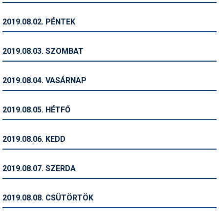
Humor
2019.08.02. PÉNTEK
Hütte
Ingatlan
2019.08.03. SZOMBAT
Interjúk
2019.08.04. VASÁRNAP
Játékok
Kerékpár
2019.08.05. HÉTFŐ
Korcsolya
2019.08.06. KEDD
Könyvajánló
Magazinok
2019.08.07. SZERDA
Munkavállalás
2019.08.08. CSÜTÖRTÖK
Olvasnivaló