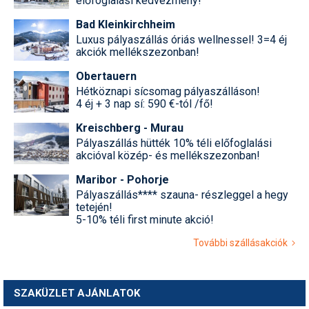
előfoglalási kedvezmény!
Bad Kleinkirchheim
Luxus pályaszállás óriás wellnessel! 3=4 éj
akciók mellékszezonban!
Obertauern
Hétköznapi sícsomag pályaszálláson!
4 éj + 3 nap sí: 590 €-tól /fő!
Kreischberg - Murau
Pályaszállás hütték 10% téli előfoglalási
akcióval közép- és mellékszezonban!
Maribor - Pohorje
Pályaszállás**** szauna- részleggel a hegy
tetején!
5-10% téli first minute akció!
További szállásakciók
SZAKÜZLET AJÁNLATOK