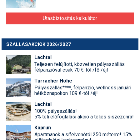
Utasbiztosítás kalkulátor
SZÁLLÁSAKCIÓK 2026/2027
Lachtal
Teljesen felújított, közvetlen pályaszállás
félpanzióval csak 70 €-tól /fő /éj!
Turracher Höhe
Pályaszállás****, félpanzió, wellness januári
hétköznapokon 109 €-tól /éj!
Lachtal
100% pályaszállás!
5% téli előfoglalási akció a teljes síszezonra!
Kaprun
Apartmanok a sífelvonótól 250 méterre! 15%