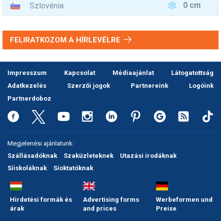
0 cm
Szlovénia
FELIRATKOZOM A HÍRLEVÉLRE
Impresszum
Kapcsolat
Médiaajánlat
Látogatottság
Adatkezelés
Szerzői jogok
Partnereink
Logóink
Partnerdoboz
Megjelenési ajánlatunk:
Szállásadóknak
Szaküzleteknek
Utazási irodáknak
Síiskoláknak
Síoktatóknak
Hirdetési formák és
Advertising forms
Werbeformen und
árak
and prices
Preise