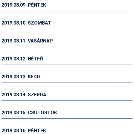
Pályázatok
2019.08.09. PÉNTEK
Portálinfo
2019.08.10. SZOMBAT
Rajzok
Síbérletárak
2019.08.11. VASÁRNAP
Síbörze
2019.08.12. HÉTFŐ
Sícipő
Sífelszerelés
2019.08.13. KEDD
Sífutás
2019.08.14. SZERDA
Síléc
Símánia
2019.08.15. CSÜTÖRTÖK
Síoktatás
2019.08.16. PÉNTEK