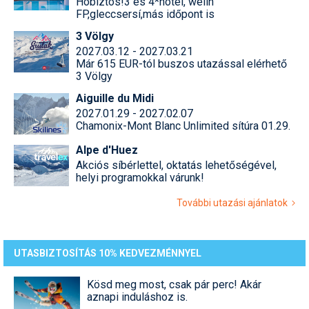
Hóbiztos!3 és 4*hotel, welln
FP,gleccsersí,más időpont is
3 Völgy
2027.03.12 - 2027.03.21
Már 615 EUR-tól buszos utazással elérhető
3 Völgy
Aiguille du Midi
2027.01.29 - 2027.02.07
Chamonix-Mont Blanc Unlimited sítúra 01.29.
Alpe d'Huez
Akciós síbérlettel, oktatás lehetőségével,
helyi programokkal várunk!
További utazási ajánlatok
UTASBIZTOSÍTÁS 10% KEDVEZMÉNNYEL
Kösd meg most, csak pár perc! Akár
aznapi induláshoz is.