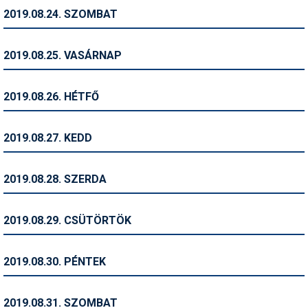
2019.08.24. SZOMBAT
Termékajánló
Történelem
2019.08.25. VASÁRNAP
Túrasí
2019.08.26. HÉTFŐ
Utasbiztosítás
Utazási tippek
2019.08.27. KEDD
Védőfelszerelés
2019.08.28. SZERDA
Wellness
2019.08.29. CSÜTÖRTÖK
2019.08.30. PÉNTEK
2019.08.31. SZOMBAT