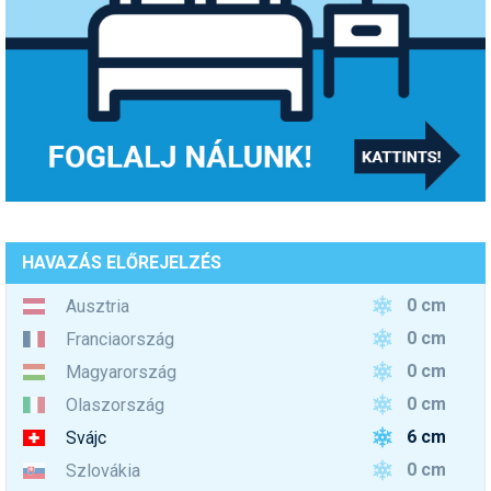
HAVAZÁS ELŐREJELZÉS
0 cm
Ausztria
0 cm
Franciaország
0 cm
Magyarország
0 cm
Olaszország
6 cm
Svájc
0 cm
Szlovákia