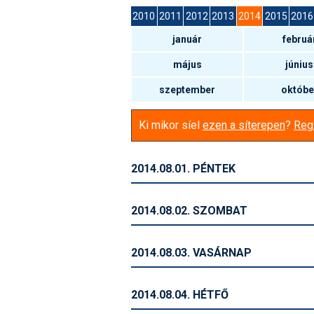
2010
2011
2012
2013
2014
2015
2016
január
februá
május
június
szeptember
októbe
Ki mikor síel
ezen a síterepen
?
Regi
2014.08.01. PÉNTEK
2014.08.02. SZOMBAT
2014.08.03. VASÁRNAP
2014.08.04. HÉTFŐ