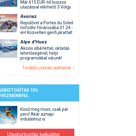
st kiegészítő sportok: bringa, szörf, stb.
Akciók
Új termékek
Már 615 EUR-tól buszos
utazással elérhető 3 Völgy
en egyéb síeléshez kapcsolódó téma
Termékkereső
Avoriaz
nlappal kapcsolatos kérdések és válaszok
Repülővel a Portes du Soleil
tlen beszélgetések
hófödte fővárosába 01.24.-
én! Közvetlen genfi járattal!
Alpe d'Huez
Akciós síbérlettel, oktatás
lehetőségével, helyi
programokkal várunk!
További utazási ajánlatok
ASBIZTOSÍTÁS 10%
DVEZMÉNNYEL
Kösd meg most, csak pár
perc! Akár aznapi
induláshoz is.
Utasbiztosítás kalkulátor