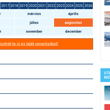
Síelé
2017
2018
2019
2020
2021
2022
2023
2024
2025
2026
Mind
r
március
április
A ho
Köte
július
augusztus
r
november
december
sztrálj te is és találj ismerősöket!
UT
KE