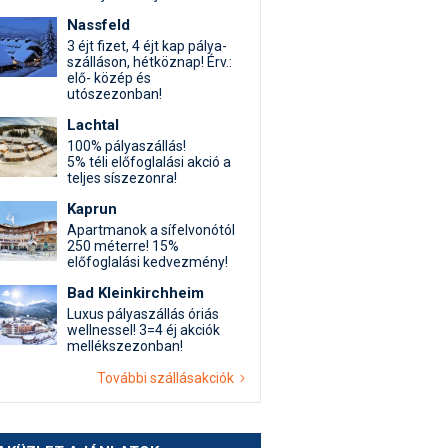
Nassfeld
3 éjt fizet, 4 éjt kap pálya-
szálláson, hétköznap! Érv.:
elő- közép és
utószezonban!
Lachtal
100% pályaszállás!
5% téli előfoglalási akció a
teljes síszezonra!
Kaprun
Apartmanok a sífelvonótól
250 méterre! 15%
előfoglalási kedvezmény!
Bad Kleinkirchheim
Luxus pályaszállás óriás
wellnessel! 3=4 éj akciók
mellékszezonban!
További szállásakciók