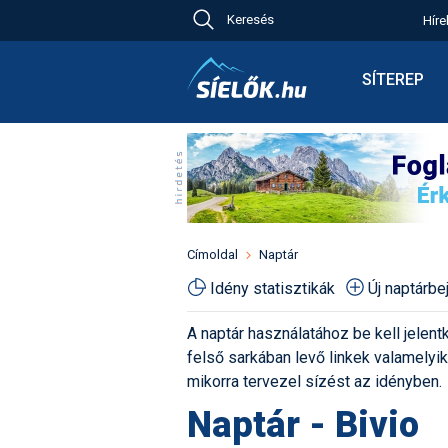
Keresés
Híre
Ch
Bú
SÍTEREP
Pr
Síterepkere
Új
Élménybesz
Ny
Síbérletárak
A
Terepcsopo
Hó
Toplista
Kr
Időjárás előr
Címoldal
Naptár
Kr
Havazás előr
Idény statisztikák
Új naptárb
M
Webkamerá
A naptár használatához be kell jelentk
Fotók
felső sarkában levő linkek valamelyiké
Pályaszállá
mikorra tervezel sízést az idényben.
Naptár - Bivio