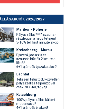
ÁLLÁSAKCIÓK 2026/2027
Maribor - Pohorje
Pályaszállás**** szauna-
részleggel a hegy tetején!
5-10% téli first minute akció!
Kreischberg - Murau
Újszerű, jacuzzis és
szaunás hütték 2 km-re a
lifttől!
6+1 ajándék éjszaka akció!
Lachtal
Teljesen felújított, közvetlen
pályaszállás félpanzióval
csak 70 €-tól /fő /éj!
Katschberg
100% pályaszállás kültéri
medencével!
4+1 ajándék éj akció!