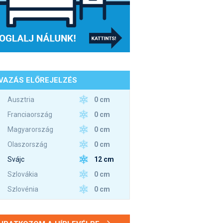
VAZÁS ELŐREJELZÉS
0 cm
Ausztria
0 cm
Franciaország
0 cm
Magyarország
0 cm
Olaszország
12 cm
Svájc
0 cm
Szlovákia
0 cm
Szlovénia