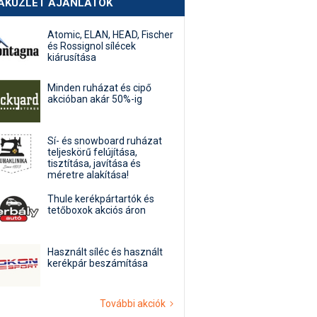
AKÜZLET AJÁNLATOK
Atomic, ELAN, HEAD, Fischer
és Rossignol sílécek
kiárusítása
Minden ruházat és cipő
akcióban akár 50%-ig
Sí- és snowboard ruházat
teljeskörű felújítása,
tisztítása, javítása és
méretre alakítása!
Thule kerékpártartók és
tetőboxok akciós áron
Használt síléc és használt
kerékpár beszámítása
További akciók