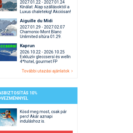
st kiegészítő sportok: bringa, szörf, stb.
Akciók
Új termékek
2027.01.22 - 2027.01.24
Kínálat: Alap szállásoktól a
en egyéb síeléshez kapcsolódó téma
Termékkereső
Luxus chaletekig! Akciósan!
nlappal kapcsolatos kérdések és válaszok
Aiguille du Midi
tlen beszélgetések
2027.01.29 - 2027.02.07
Chamonix-Mont Blanc
Unlimited sítúra 01.29.
Kaprun
2026.10.22 - 2026.10.25
Exkluzív gleccsersí és welln
4*hotel, gourmet FP
További utazási ajánlatok
ASBIZTOSÍTÁS 10%
DVEZMÉNNYEL
Kösd meg most, csak pár
perc! Akár aznapi
induláshoz is.