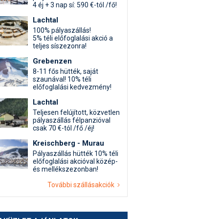
4 éj + 3 nap sí: 590 €-tól /fő!
Lachtal
100% pályaszállás!
5% téli előfoglalási akció a
teljes síszezonra!
Grebenzen
8-11 fős hütték, saját
szaunával! 10% téli
előfoglalási kedvezmény!
Lachtal
Teljesen felújított, közvetlen
pályaszállás félpanzióval
csak 70 €-tól /fő /éj!
Kreischberg - Murau
Pályaszállás hütték 10% téli
előfoglalási akcióval közép-
és mellékszezonban!
További szállásakciók