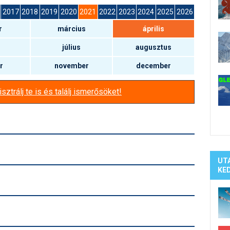
Síelé
2017
2018
2019
2020
2021
2022
2023
2024
2025
2026
Mind
r
március
április
A ho
Köte
július
augusztus
r
november
december
sztrálj te is és találj ismerősöket!
UT
KE