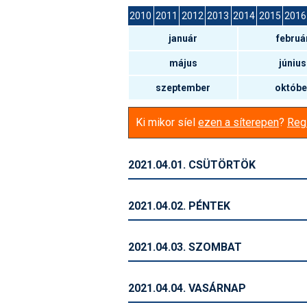
2010
2011
2012
2013
2014
2015
2016
január
februá
május
június
szeptember
októbe
Ki mikor síel
ezen a síterepen
?
Regi
2021.04.01. CSÜTÖRTÖK
2021.04.02. PÉNTEK
2021.04.03. SZOMBAT
2021.04.04. VASÁRNAP