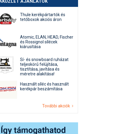
AKÜZLET AJÁNLATOK
Thule kerékpártartók és
tetőboxok akciós áron
Atomic, ELAN, HEAD, Fischer
és Rossignol sílécek
kiárusítása
Sí- és snowboard ruházat
teljeskörű felújítása,
tisztítása, javítása és
méretre alakítása!
Használt síléc és használt
kerékpár beszámítása
További akciók