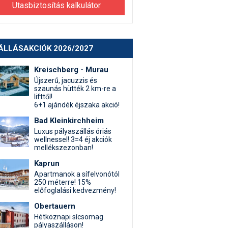
Utasbiztosítás kalkulátor
ÁLLÁSAKCIÓK 2026/2027
Kreischberg - Murau
Újszerű, jacuzzis és
szaunás hütték 2 km-re a
lifttől!
6+1 ajándék éjszaka akció!
Bad Kleinkirchheim
Luxus pályaszállás óriás
wellnessel! 3=4 éj akciók
mellékszezonban!
Kaprun
Apartmanok a sífelvonótól
250 méterre! 15%
előfoglalási kedvezmény!
Obertauern
Hétköznapi sícsomag
pályaszálláson!