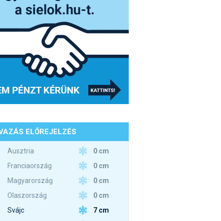
VAZÁS ELŐREJELZÉS
0 cm
Ausztria
0 cm
Franciaország
0 cm
Magyarország
0 cm
Olaszország
7 cm
Svájc