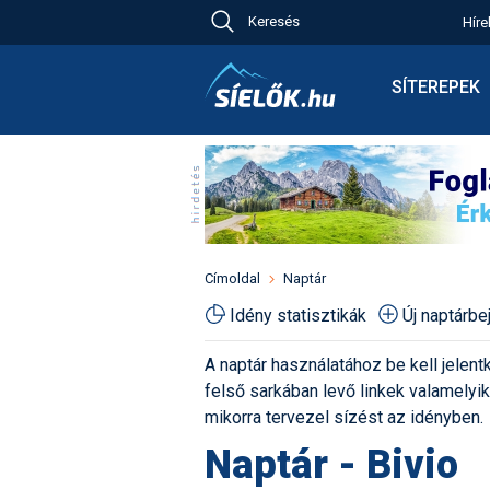
Keresés
Híre
Ch
Bú
SÍTEREPEK
Pr
Síterepkeres
Új
Élménybesz
Ny
Síbérletárak
A
Terepcsopor
Hó
Toplista
Kr
Időjárás előr
Címoldal
Naptár
Kr
Havazás előr
Idény statisztikák
Új naptárb
M
Webkamerák
A naptár használatához be kell jelentk
Fotók
felső sarkában levő linkek valamelyiké
Pályaszállás
mikorra tervezel sízést az idényben.
Naptár - Bivio