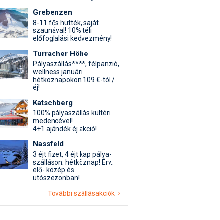
Grebenzen
8-11 fős hütték, saját
szaunával! 10% téli
előfoglalási kedvezmény!
Turracher Höhe
Pályaszállás****, félpanzió,
wellness januári
hétköznapokon 109 €-tól /
éj!
Katschberg
100% pályaszállás kültéri
medencével!
4+1 ajándék éj akció!
Nassfeld
3 éjt fizet, 4 éjt kap pálya-
szálláson, hétköznap! Érv.:
elő- közép és
utószezonban!
További szállásakciók