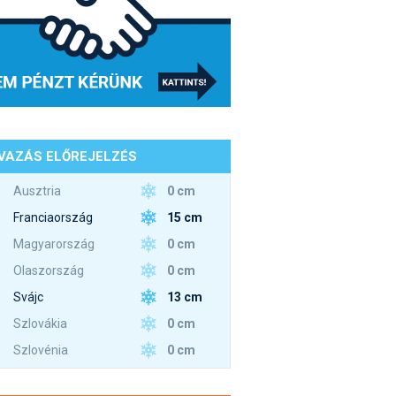
VAZÁS ELŐREJELZÉS
0 cm
Ausztria
15 cm
Franciaország
0 cm
Magyarország
0 cm
Olaszország
13 cm
Svájc
0 cm
Szlovákia
0 cm
Szlovénia