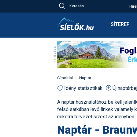
Keresés
Híre
Ch
Bú
SÍTEREP
Pr
Síterepkere
Új
Élménybesz
Ny
Síbérletárak
A
Terepcsopo
Hó
Toplista
Kr
Időjárás előr
Címoldal
Naptár
Kr
Havazás előr
Idény statisztikák
Új naptárb
M
Webkamerá
A naptár használatához be kell jelentk
Fotók
felső sarkában levő linkek valamelyiké
Pályaszállá
mikorra tervezel sízést az idényben.
Naptár - Braun