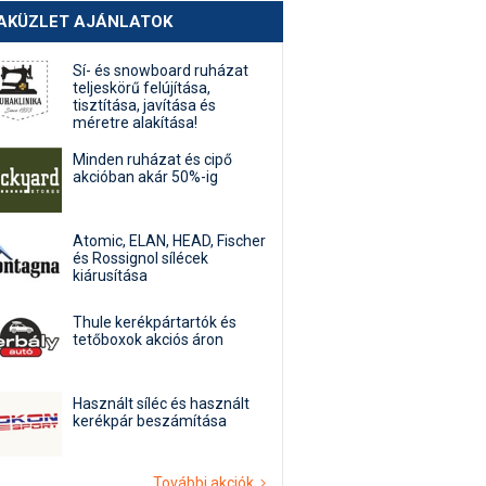
AKÜZLET AJÁNLATOK
Sí- és snowboard ruházat
teljeskörű felújítása,
tisztítása, javítása és
méretre alakítása!
Minden ruházat és cipő
akcióban akár 50%-ig
Atomic, ELAN, HEAD, Fischer
és Rossignol sílécek
kiárusítása
Thule kerékpártartók és
tetőboxok akciós áron
Használt síléc és használt
kerékpár beszámítása
További akciók