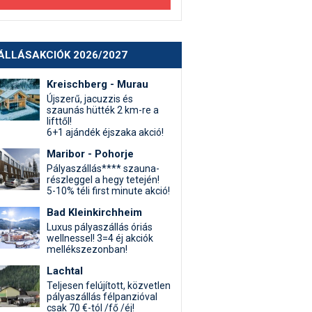
ÁLLÁSAKCIÓK 2026/2027
Kreischberg - Murau
Újszerű, jacuzzis és
szaunás hütték 2 km-re a
lifttől!
6+1 ajándék éjszaka akció!
Maribor - Pohorje
Pályaszállás**** szauna-
részleggel a hegy tetején!
5-10% téli first minute akció!
Bad Kleinkirchheim
Luxus pályaszállás óriás
wellnessel! 3=4 éj akciók
mellékszezonban!
Lachtal
Teljesen felújított, közvetlen
pályaszállás félpanzióval
csak 70 €-tól /fő /éj!