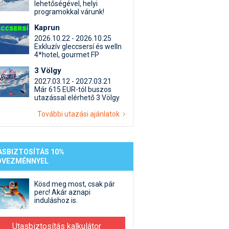
st kiegészítő sportok: bringa, szörf, stb.
Akciók
Új termékek
lehetőségével, helyi
programokkal várunk!
en egyéb síeléshez kapcsolódó téma
Termékkereső
Kaprun
nlappal kapcsolatos kérdések és válaszok
2026.10.22 - 2026.10.25
tlen beszélgetések
Exkluzív gleccsersí és welln
4*hotel, gourmet FP
3 Völgy
2027.03.12 - 2027.03.21
Már 615 EUR-tól buszos
utazással elérhető 3 Völgy
További utazási ajánlatok
ASBIZTOSÍTÁS 10%
DVEZMÉNNYEL
Kösd meg most, csak pár
perc! Akár aznapi
induláshoz is.
Utasbiztosítás kalkulátor