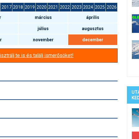
Síelé
2017
2018
2019
2020
2021
2022
2023
2024
2025
2026
Mind
r
március
április
A ho
Köte
július
augusztus
r
november
december
sztrálj te is és találj ismerősöket!
UT
KE