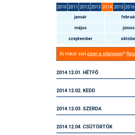
2010
2011
2012
2013
2014
2015
2016
január
februá
május
június
szeptember
októbe
Ki mikor síel
ezen a síterepen
?
Regi
2014.12.01. HÉTFŐ
2014.12.02. KEDD
2014.12.03. SZERDA
2014.12.04. CSÜTÖRTÖK