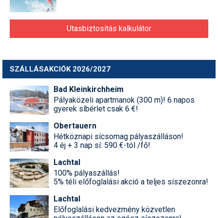
Utasbiztosítás kalkulátor
SZÁLLÁSAKCIÓK 2026/2027
Bad Kleinkirchheim
Pályaközeli apartmanok (300 m)! 6 napos
gyerek síbérlet csak 6 €!
Obertauern
Hétköznapi sícsomag pályaszálláson!
4 éj + 3 nap sí: 590 €-tól /fő!
Lachtal
100% pályaszállás!
5% téli előfoglalási akció a teljes síszezonra!
Lachtal
Előfoglalási kedvezmény közvetlen