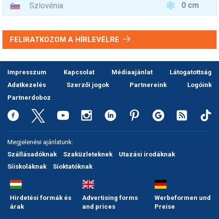
0 cm
Szlovénia
FELIRATKOZOM A HÍRLEVÉLRE
Impresszum
Kapcsolat
Médiaajánlat
Látogatottság
Adatkezelés
Szerzői jogok
Partnereink
Logóink
Partnerdoboz
Megjelenési ajánlatunk:
Szállásadóknak
Szaküzleteknek
Utazási irodáknak
Síiskoláknak
Síoktatóknak
Hirdetési formák és
Advertising forms
Werbeformen und
árak
and prices
Preise