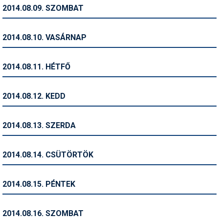
Pályázatok
2014.08.09. SZOMBAT
Portálinfo
2014.08.10. VASÁRNAP
Rajzok
Síbérletárak
2014.08.11. HÉTFŐ
Síbörze
2014.08.12. KEDD
Sícipő
Sífelszerelés
2014.08.13. SZERDA
Sífutás
2014.08.14. CSÜTÖRTÖK
Síléc
Símánia
2014.08.15. PÉNTEK
Síoktatás
2014.08.16. SZOMBAT