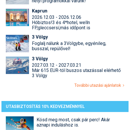
helyi programokkal várunk!
Kaprun
2026.12.03 - 2026.12.06
Hóbiztos!3 és 4*hotel, welln
FP,gleccsersí,más időpont is
3 Völgy
Foglalj nálunk a 3Völgybe, egyénileg,
busszal, repülővel!
3 Völgy
2027.03.12 - 2027.03.21
Már 615 EUR-tól buszos utazással elérhető
3 Völgy
További utazási ajánlatok
UTASBIZTOSÍTÁS 10% KEDVEZMÉNNYEL
Kösd meg most, csak pár perc! Akár
aznapi induláshoz is.