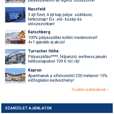
pályaszálláson az egész síszezonra!
Nassfeld
3 éjt fizet, 4 éjt kap pálya- szálláson,
hétköznap! Érv.: elő- közép és
utószezonban!
Katschberg
100% pályaszállás kültéri medencével!
4+1 ajándék éj akció!
Turracher Höhe
Pályaszállás****, félpanzió, wellness januári
hétköznapokon 109 €-tól /éj!
Kaprun
Apartmanok a sífelvonótól 250 méterre! 15%
előfoglalási kedvezmény!
További szállásakciók
SZAKÜZLET AJÁNLATOK