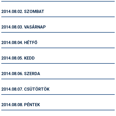
Humor
2014.08.02. SZOMBAT
Hütte
Ingatlan
2014.08.03. VASÁRNAP
Interjúk
2014.08.04. HÉTFŐ
Játékok
Kerékpár
2014.08.05. KEDD
Korcsolya
2014.08.06. SZERDA
Könyvajánló
Magazinok
2014.08.07. CSÜTÖRTÖK
Munkavállalás
2014.08.08. PÉNTEK
Olvasnivaló