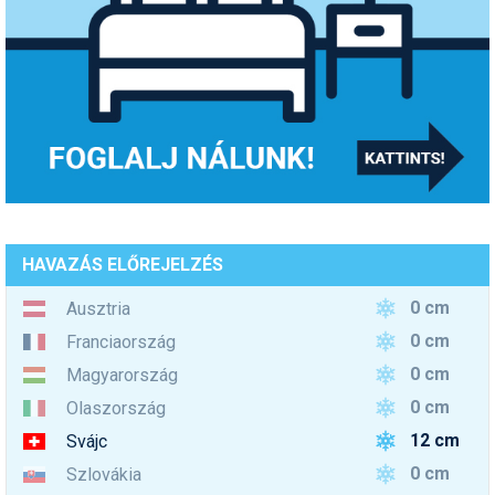
HAVAZÁS ELŐREJELZÉS
0 cm
Ausztria
0 cm
Franciaország
0 cm
Magyarország
0 cm
Olaszország
12 cm
Svájc
0 cm
Szlovákia