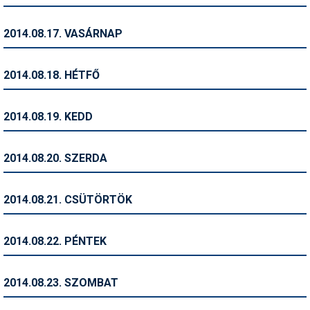
Síruházat
Síszerviz
2014.08.17. VASÁRNAP
Sítechnika
2014.08.18. HÉTFŐ
Síugrás
Snowboard
2014.08.19. KEDD
Snowboardfelszerelés
2014.08.20. SZERDA
Sportorvos
Szakértők
2014.08.21. CSÜTÖRTÖK
Szánkó
2014.08.22. PÉNTEK
Szótárak
Telemark
2014.08.23. SZOMBAT
Téli sportok