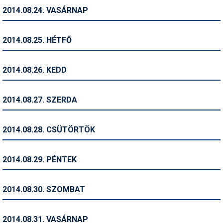
2014.08.24. VASÁRNAP
Termékajánló
Történelem
2014.08.25. HÉTFŐ
Túrasí
2014.08.26. KEDD
Utasbiztosítás
Utazási tippek
2014.08.27. SZERDA
Védőfelszerelés
2014.08.28. CSÜTÖRTÖK
Wellness
2014.08.29. PÉNTEK
2014.08.30. SZOMBAT
2014.08.31. VASÁRNAP