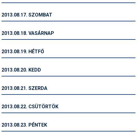
Síruházat
Síszerviz
2013.08.17. SZOMBAT
Sítechnika
2013.08.18. VASÁRNAP
Síugrás
Snowboard
2013.08.19. HÉTFŐ
Snowboardfelszerelés
2013.08.20. KEDD
Sportorvos
Szakértők
2013.08.21. SZERDA
Szánkó
2013.08.22. CSÜTÖRTÖK
Szótárak
Telemark
2013.08.23. PÉNTEK
Téli sportok