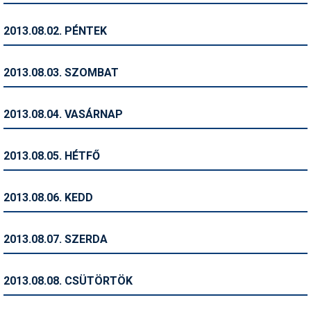
Humor
2013.08.02. PÉNTEK
Hütte
Ingatlan
2013.08.03. SZOMBAT
Interjúk
2013.08.04. VASÁRNAP
Játékok
Kerékpár
2013.08.05. HÉTFŐ
Korcsolya
2013.08.06. KEDD
Könyvajánló
Magazinok
2013.08.07. SZERDA
Munkavállalás
2013.08.08. CSÜTÖRTÖK
Olvasnivaló