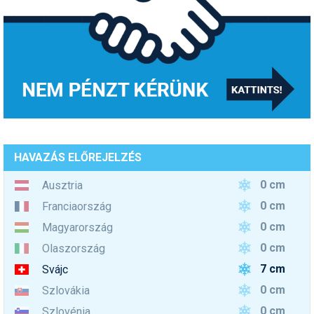
HAVAZÁS ELŐREJELZÉS
0 cm
Ausztria
0 cm
Franciaország
0 cm
Magyarország
0 cm
Olaszország
7 cm
Svájc
0 cm
Szlovákia
0 cm
Szlovénia