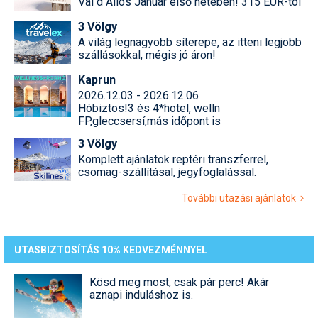
Val d Allos Január első hetében! 315 EUR-tól
3 Völgy
A világ legnagyobb síterepe, az itteni legjobb
szállásokkal, mégis jó áron!
Kaprun
2026.12.03 - 2026.12.06
Hóbiztos!3 és 4*hotel, welln
FP,gleccsersí,más időpont is
3 Völgy
Komplett ajánlatok reptéri transzferrel,
csomag-szállításal, jegyfoglalással.
További utazási ajánlatok
UTASBIZTOSÍTÁS 10% KEDVEZMÉNNYEL
Kösd meg most, csak pár perc! Akár
aznapi induláshoz is.