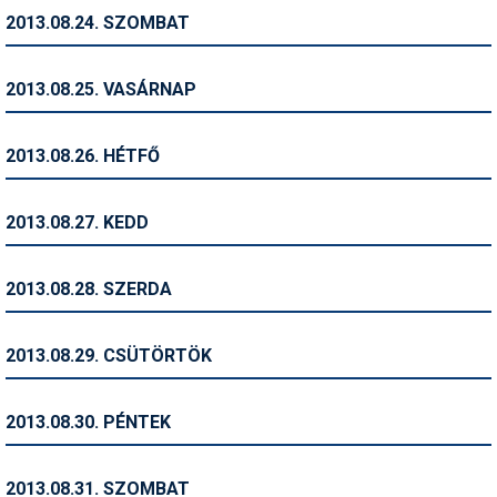
2013.08.24. SZOMBAT
Termékajánló
Történelem
2013.08.25. VASÁRNAP
Túrasí
2013.08.26. HÉTFŐ
Utasbiztosítás
Utazási tippek
2013.08.27. KEDD
Védőfelszerelés
2013.08.28. SZERDA
Wellness
2013.08.29. CSÜTÖRTÖK
2013.08.30. PÉNTEK
2013.08.31. SZOMBAT