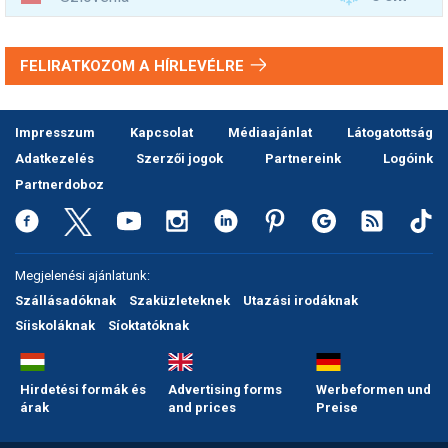
FELIRATKOZOM A HÍRLEVÉLRE
Impresszum
Kapcsolat
Médiaajánlat
Látogatottság
Adatkezelés
Szerzői jogok
Partnereink
Logóink
Partnerdoboz
Megjelenési ajánlatunk:
Szállásadóknak
Szaküzleteknek
Utazási irodáknak
Síiskoláknak
Síoktatóknak
Hirdetési formák és
Advertising forms
Werbeformen und
árak
and prices
Preise