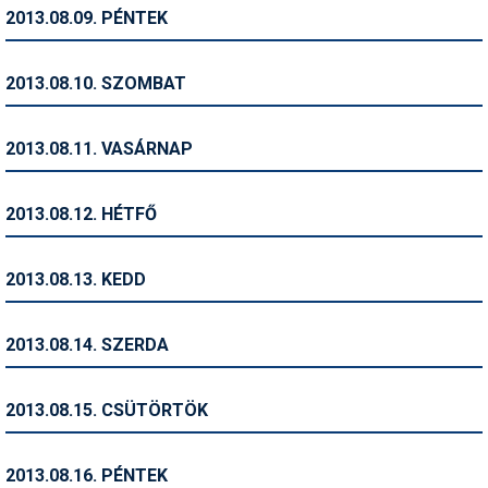
Pályázatok
2013.08.09. PÉNTEK
Portálinfo
2013.08.10. SZOMBAT
Rajzok
Síbérletárak
2013.08.11. VASÁRNAP
Síbörze
2013.08.12. HÉTFŐ
Sícipő
Sífelszerelés
2013.08.13. KEDD
Sífutás
2013.08.14. SZERDA
Síléc
Símánia
2013.08.15. CSÜTÖRTÖK
Síoktatás
2013.08.16. PÉNTEK