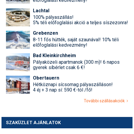
előfoglalási kedvezmény!
Lachtal
100% pályaszállás!
5% téli előfoglalási akció a teljes síszezonra!
Grebenzen
8-11 fős hütték, saját szaunával! 10% téli
előfoglalási kedvezmény!
Bad Kleinkirchheim
Pályaközeli apartmanok (300 m)! 6 napos
gyerek síbérlet csak 6 €!
Obertauern
Hétköznapi sícsomag pályaszálláson!
4 éj + 3 nap sí: 590 €-tól /fő!
További szállásakciók
SZAKÜZLET AJÁNLATOK