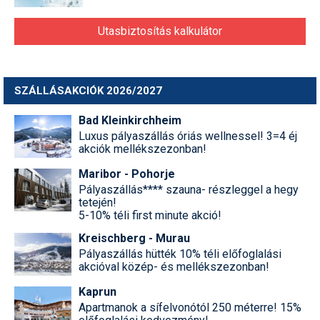
Utasbiztosítás kalkulátor
SZÁLLÁSAKCIÓK 2026/2027
Bad Kleinkirchheim
Luxus pályaszállás óriás wellnessel! 3=4 éj
akciók mellékszezonban!
Maribor - Pohorje
Pályaszállás**** szauna- részleggel a hegy
tetején!
5-10% téli first minute akció!
Kreischberg - Murau
Pályaszállás hütték 10% téli előfoglalási
akcióval közép- és mellékszezonban!
Kaprun
Apartmanok a sífelvonótól 250 méterre! 15%