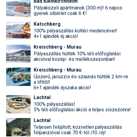
Bad Kleinkirchheim
Pályaközeli apartmanok (300 m)! 6 napos
gyerek síbérlet csak 6 €!
Katschberg
100% pályaszállás kültéri medencével!
4+1 ajándék éj akció!
Kreischberg - Murau
Pályaszállás hütték 10% téli előfoglalási
akcióval közép- és mellékszezonban!
Kreischberg - Murau
Újszerű, jacuzzis és szaunás hütték 2 km-re
a lifttől!
6+1 ajándék éjszaka akció!
Lachtal
100% pályaszállás!
5% téli előfoglalási akció a teljes síszezonra!
Lachtal
Teljesen felújított, közvetlen pályaszállás
félpanzióval csak 70 €-tól /fő /éj!