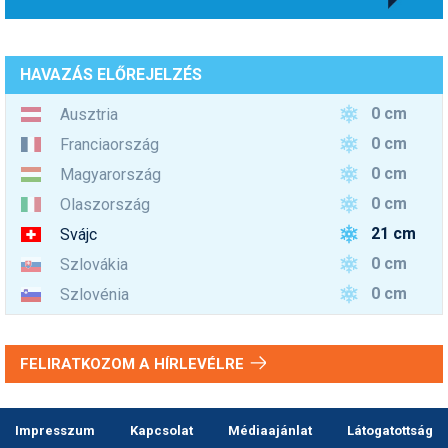
HAVAZÁS ELŐREJELZÉS
0 cm
Ausztria
0 cm
Franciaország
0 cm
Magyarország
0 cm
Olaszország
21 cm
Svájc
0 cm
Szlovákia
0 cm
Szlovénia
FELIRATKOZOM A HÍRLEVÉLRE
Impresszum
Kapcsolat
Médiaajánlat
Látogatottság