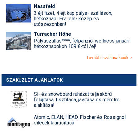
Nassfeld
3 éjt fizet, 4 éjt kap pálya- szálláson,
hétköznap! Érv.: elő- közép és
utószezonban!
Turracher Höhe
Pályaszállás****, félpanzió, wellness januári
hétköznapokon 109 €-tól /éj!
További szállásakciók
SZAKÜZLET AJÁNLATOK
Sí- és snowboard ruházat teljeskörű
felújítása, tisztítása, javítása és méretre
alakítása!
Atomic, ELAN, HEAD, Fischer és Rossignol
sílécek kiárusítása