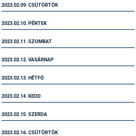
Pályázatok
2023.02.09. CSÜTÖRTÖK
Portálinfo
2023.02.10. PÉNTEK
Rajzok
Síbérletárak
2023.02.11. SZOMBAT
Síbörze
2023.02.12. VASÁRNAP
Sícipő
Sífelszerelés
2023.02.13. HÉTFŐ
Sífutás
2023.02.14. KEDD
Síléc
Símánia
2023.02.15. SZERDA
Síoktatás
2023.02.16. CSÜTÖRTÖK