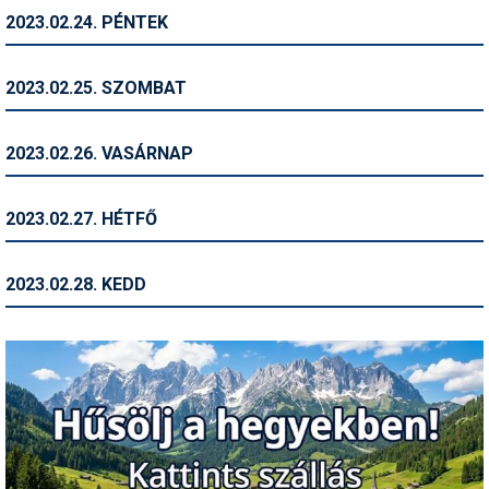
2023.02.24. PÉNTEK
Termékajánló
Történelem
2023.02.25. SZOMBAT
Túrasí
2023.02.26. VASÁRNAP
Utasbiztosítás
Utazási tippek
2023.02.27. HÉTFŐ
Védőfelszerelés
2023.02.28. KEDD
Wellness