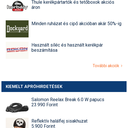
Thule kerékpártartók és tetőboxok akciós
áron
Minden ruházat és cipő akcióban akár 50%-ig
Használt síléc és használt kerékpár
beszámítása
További akciók
KIEMELT APRÓHIRDETÉSEK
Salomon Reelax Break 6.0 W papucs
23.990 Forint
Reflektív halálfej sisakhuzat
5.900 Forint