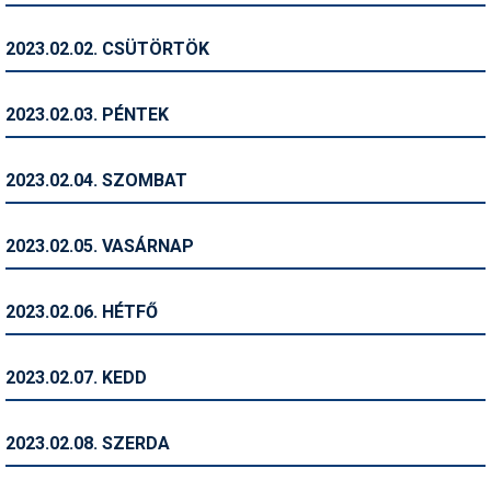
Humor
2023.02.02. CSÜTÖRTÖK
Hütte
Ingatlan
2023.02.03. PÉNTEK
Interjúk
2023.02.04. SZOMBAT
Játékok
Kerékpár
2023.02.05. VASÁRNAP
Korcsolya
2023.02.06. HÉTFŐ
Könyvajánló
Magazinok
2023.02.07. KEDD
Munkavállalás
2023.02.08. SZERDA
Olvasnivaló