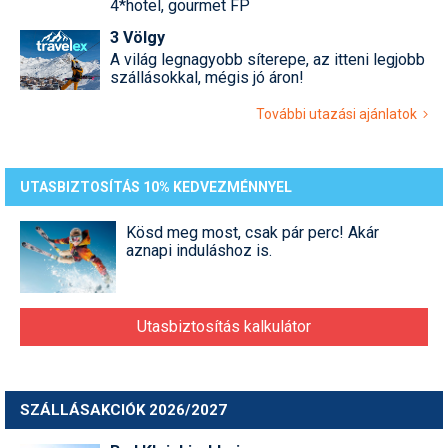
4*hotel, gourmet FP
3 Völgy
A világ legnagyobb síterepe, az itteni legjobb
szállásokkal, mégis jó áron!
További utazási ajánlatok
UTASBIZTOSÍTÁS 10% KEDVEZMÉNNYEL
Kösd meg most, csak pár perc! Akár
aznapi induláshoz is.
Utasbiztosítás kalkulátor
SZÁLLÁSAKCIÓK 2026/2027