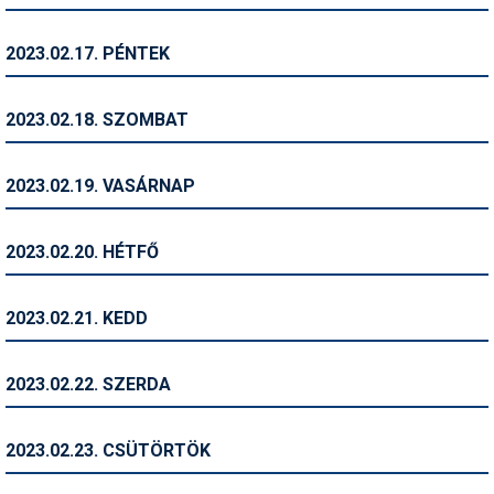
Síruházat
Síszerviz
2023.02.17. PÉNTEK
Sítechnika
2023.02.18. SZOMBAT
Síugrás
Snowboard
2023.02.19. VASÁRNAP
Snowboardfelszerelés
2023.02.20. HÉTFŐ
Sportorvos
Szakértők
2023.02.21. KEDD
Szánkó
2023.02.22. SZERDA
Szótárak
Telemark
2023.02.23. CSÜTÖRTÖK
Téli sportok