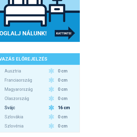
VAZÁS ELŐREJELZÉS
0 cm
Ausztria
0 cm
Franciaország
0 cm
Magyarország
0 cm
Olaszország
16 cm
Svájc
0 cm
Szlovákia
0 cm
Szlovénia