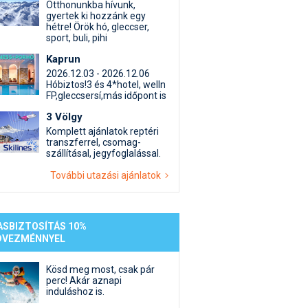
st kiegészítő sportok: bringa, szörf, stb.
Akciók
Új termékek
Otthonunkba hívunk,
gyertek ki hozzánk egy
en egyéb síeléshez kapcsolódó téma
Termékkereső
hétre! Örök hó, gleccser,
sport, buli, pihi
nlappal kapcsolatos kérdések és válaszok
tlen beszélgetések
Kaprun
2026.12.03 - 2026.12.06
Hóbiztos!3 és 4*hotel, welln
FP,gleccsersí,más időpont is
3 Völgy
Komplett ajánlatok reptéri
transzferrel, csomag-
szállításal, jegyfoglalással.
További utazási ajánlatok
ASBIZTOSÍTÁS 10%
DVEZMÉNNYEL
Kösd meg most, csak pár
perc! Akár aznapi
induláshoz is.