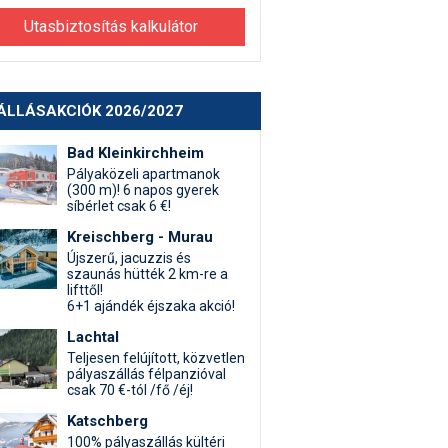
Utasbiztosítás kalkulátor
ÁLLÁSAKCIÓK 2026/2027
Bad Kleinkirchheim
Pályaközeli apartmanok
(300 m)! 6 napos gyerek
síbérlet csak 6 €!
Kreischberg - Murau
Újszerű, jacuzzis és
szaunás hütték 2 km-re a
lifttől!
6+1 ajándék éjszaka akció!
Lachtal
Teljesen felújított, közvetlen
pályaszállás félpanzióval
csak 70 €-tól /fő /éj!
Katschberg
100% pályaszállás kültéri