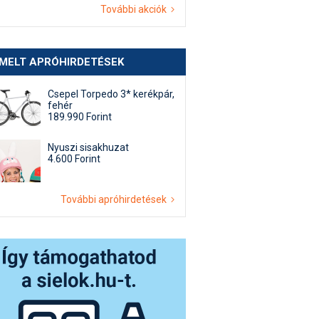
További akciók
EMELT APRÓHIRDETÉSEK
Csepel Torpedo 3* kerékpár,
fehér
189.990 Forint
Nyuszi sisakhuzat
4.600 Forint
További apróhirdetések