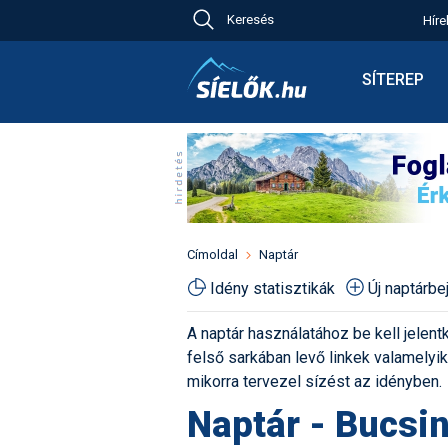
Keresés
Híre
Ch
Bú
SÍTEREP
Pr
Síterepkere
Új
Élménybesz
Ny
Síbérletárak
A
Terepcsopo
Hó
Toplista
Kr
Időjárás előr
Címoldal
Naptár
Kr
Havazás előr
Idény statisztikák
Új naptárb
M
Webkamerá
A naptár használatához be kell jelentk
Fotók
felső sarkában levő linkek valamelyiké
Pályaszállá
mikorra tervezel sízést az idényben.
Naptár - Bucsin