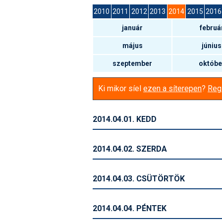
2010
2011
2012
2013
2014
2015
2016
január
februá
május
június
szeptember
októbe
Ki mikor síel
ezen a síterepen
?
Regi
2014.04.01. KEDD
2014.04.02. SZERDA
2014.04.03. CSÜTÖRTÖK
2014.04.04. PÉNTEK