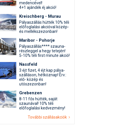
medencével!
4+1 ajándék éj akció!
Kreischberg - Murau
Pályaszállás hütték 10% téli
előfoglalási akcióval közép-
és mellékszezonban!
Maribor - Pohorje
Pályaszállás**** szauna-
részleggel a hegy tetején!
5-10% téli first minute akció!
Nassfeld
3 éjt fizet, 4 éjt kap pálya-
szálláson, hétköznap! Érv.:
elő- közép és
utószezonban!
Grebenzen
8-11 fős hütték, saját
szaunával! 10% téli
előfoglalási kedvezmény!
További szállásakciók