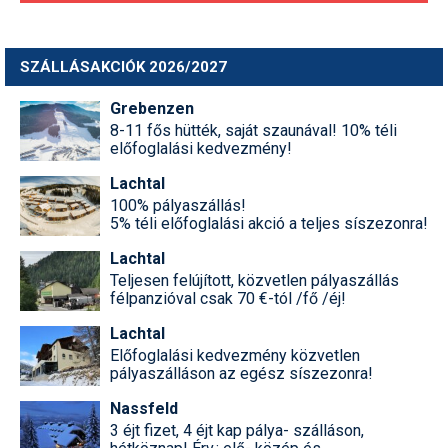
SZÁLLÁSAKCIÓK 2026/2027
Grebenzen
8-11 fős hütték, saját szaunával! 10% téli
előfoglalási kedvezmény!
Lachtal
100% pályaszállás!
5% téli előfoglalási akció a teljes síszezonra!
Lachtal
Teljesen felújított, közvetlen pályaszállás
félpanzióval csak 70 €-tól /fő /éj!
Lachtal
Előfoglalási kedvezmény közvetlen
pályaszálláson az egész síszezonra!
Nassfeld
3 éjt fizet, 4 éjt kap pálya- szálláson,