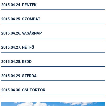
2015.04.24. PÉNTEK
Termékajánló
Történelem
2015.04.25. SZOMBAT
Túrasí
2015.04.26. VASÁRNAP
Utasbiztosítás
Utazási tippek
2015.04.27. HÉTFŐ
Védőfelszerelés
2015.04.28. KEDD
Wellness
2015.04.29. SZERDA
2015.04.30. CSÜTÖRTÖK