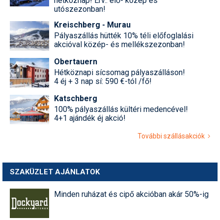
hétköznap! Érv.: elő- közép és
utószezonban!
Kreischberg - Murau
Pályaszállás hütték 10% téli előfoglalási
akcióval közép- és mellékszezonban!
Obertauern
Hétköznapi sícsomag pályaszálláson!
4 éj + 3 nap sí: 590 €-tól /fő!
Katschberg
100% pályaszállás kültéri medencével!
4+1 ajándék éj akció!
További szállásakciók
SZAKÜZLET AJÁNLATOK
Minden ruházat és cipő akcióban akár 50%-ig