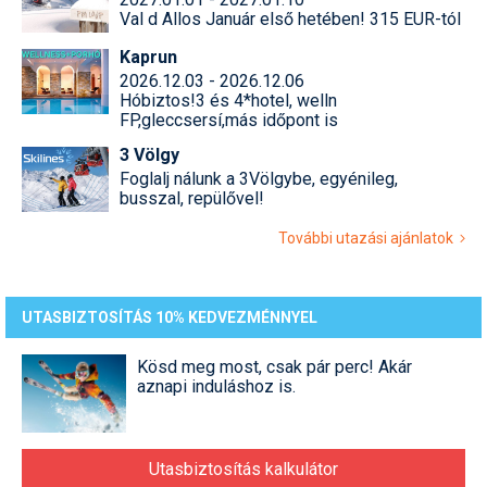
Val d Allos Január első hetében! 315 EUR-tól
Kaprun
2026.12.03 - 2026.12.06
Hóbiztos!3 és 4*hotel, welln
FP,gleccsersí,más időpont is
3 Völgy
Foglalj nálunk a 3Völgybe, egyénileg,
busszal, repülővel!
További utazási ajánlatok
UTASBIZTOSÍTÁS 10% KEDVEZMÉNNYEL
Kösd meg most, csak pár perc! Akár
aznapi induláshoz is.
Utasbiztosítás kalkulátor