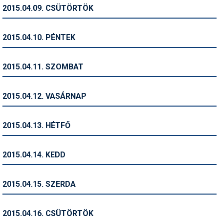
Pályázatok
2015.04.09. CSÜTÖRTÖK
Portálinfo
2015.04.10. PÉNTEK
Rajzok
Síbérletárak
2015.04.11. SZOMBAT
Síbörze
2015.04.12. VASÁRNAP
Sícipő
Sífelszerelés
2015.04.13. HÉTFŐ
Sífutás
2015.04.14. KEDD
Síléc
Símánia
2015.04.15. SZERDA
Síoktatás
2015.04.16. CSÜTÖRTÖK