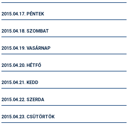
Síruházat
Síszerviz
2015.04.17. PÉNTEK
Sítechnika
2015.04.18. SZOMBAT
Síugrás
Snowboard
2015.04.19. VASÁRNAP
Snowboardfelszerelés
2015.04.20. HÉTFŐ
Sportorvos
Szakértők
2015.04.21. KEDD
Szánkó
2015.04.22. SZERDA
Szótárak
Telemark
2015.04.23. CSÜTÖRTÖK
Téli sportok