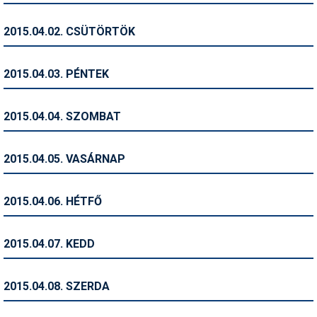
Humor
2015.04.02. CSÜTÖRTÖK
Hütte
Ingatlan
2015.04.03. PÉNTEK
Interjúk
2015.04.04. SZOMBAT
Játékok
Kerékpár
2015.04.05. VASÁRNAP
Korcsolya
2015.04.06. HÉTFŐ
Könyvajánló
Magazinok
2015.04.07. KEDD
Munkavállalás
2015.04.08. SZERDA
Olvasnivaló