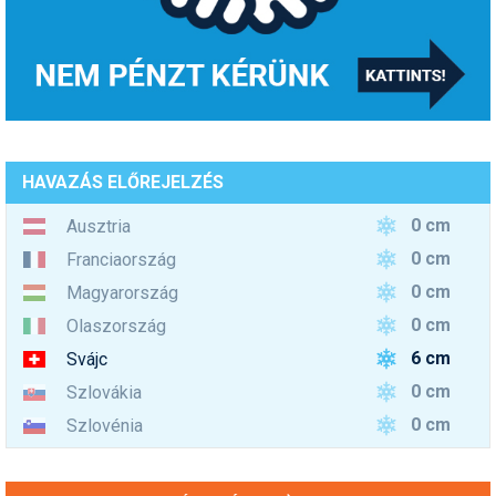
HAVAZÁS ELŐREJELZÉS
0 cm
Ausztria
0 cm
Franciaország
0 cm
Magyarország
0 cm
Olaszország
6 cm
Svájc
0 cm
Szlovákia
0 cm
Szlovénia