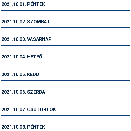
2021.10.01. PÉNTEK
Humor
Hütte
2021.10.02. SZOMBAT
Ingatlan
2021.10.03. VASÁRNAP
Interjúk
Játékok
2021.10.04. HÉTFŐ
Kerékpár
2021.10.05. KEDD
Korcsolya
Könyvajánló
2021.10.06. SZERDA
Magazinok
2021.10.07. CSÜTÖRTÖK
Munkavállalás
Olvasnivaló
2021.10.08. PÉNTEK