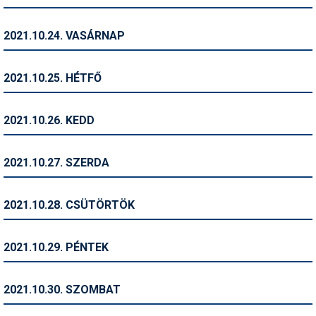
Termékajánló
2021.10.24. VASÁRNAP
Történelem
2021.10.25. HÉTFŐ
Túrasí
Utasbiztosítás
2021.10.26. KEDD
Utazási tippek
2021.10.27. SZERDA
Védőfelszerelés
Wellness
2021.10.28. CSÜTÖRTÖK
2021.10.29. PÉNTEK
2021.10.30. SZOMBAT