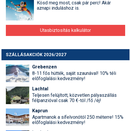
Kösd meg most, csak pár perc! Akár
aznapi induláshoz is.
Utasbiztosítás kalkulátor
SZÁLLÁSAKCIÓK 2026/2027
Grebenzen
8-11 fős hütték, saját szaunával! 10% téli
előfoglalási kedvezmény!
Lachtal
Teljesen felújított, közvetlen pályaszállás
félpanzióval csak 70 €-tól /fő /éj!
Kaprun
Apartmanok a sífelvonótól 250 méterre! 15%
előfoglalási kedvezmény!