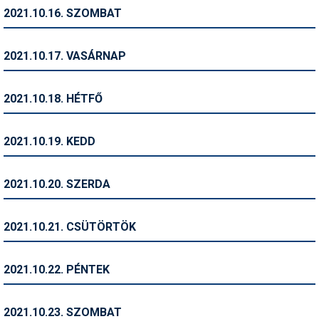
Síruházat
2021.10.16. SZOMBAT
Síszerviz
2021.10.17. VASÁRNAP
Sítechnika
Síugrás
2021.10.18. HÉTFŐ
Snowboard
2021.10.19. KEDD
Snowboardfelszerelés
Sportorvos
2021.10.20. SZERDA
Szakértők
2021.10.21. CSÜTÖRTÖK
Szánkó
Szótárak
2021.10.22. PÉNTEK
Telemark
2021.10.23. SZOMBAT
Téli sportok