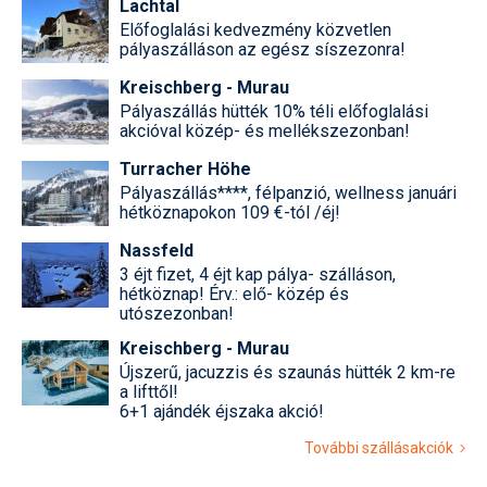
Lachtal
Előfoglalási kedvezmény közvetlen
pályaszálláson az egész síszezonra!
Kreischberg - Murau
Pályaszállás hütték 10% téli előfoglalási
akcióval közép- és mellékszezonban!
Turracher Höhe
Pályaszállás****, félpanzió, wellness januári
hétköznapokon 109 €-tól /éj!
Nassfeld
3 éjt fizet, 4 éjt kap pálya- szálláson,
hétköznap! Érv.: elő- közép és
utószezonban!
Kreischberg - Murau
Újszerű, jacuzzis és szaunás hütték 2 km-re
a lifttől!
6+1 ajándék éjszaka akció!
További szállásakciók