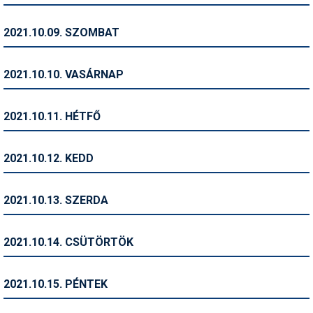
Pályázatok
2021.10.09. SZOMBAT
Portálinfo
Rajzok
2021.10.10. VASÁRNAP
Síbérletárak
2021.10.11. HÉTFŐ
Síbörze
Sícipő
2021.10.12. KEDD
Sífelszerelés
2021.10.13. SZERDA
Sífutás
Síléc
2021.10.14. CSÜTÖRTÖK
Símánia
2021.10.15. PÉNTEK
Síoktatás