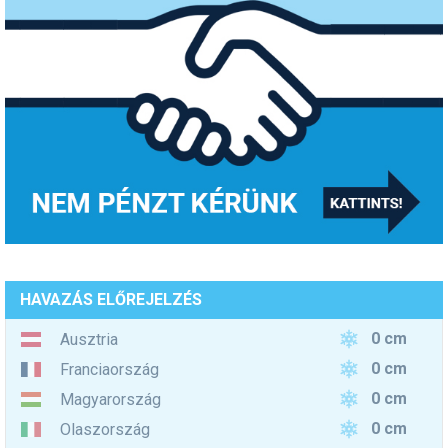
HAVAZÁS ELŐREJELZÉS
0 cm
Ausztria
0 cm
Franciaország
0 cm
Magyarország
0 cm
Olaszország