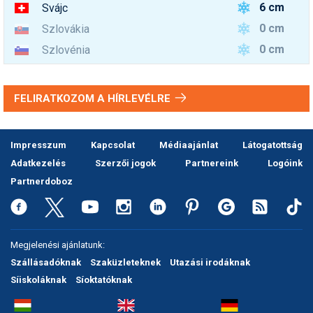
6 cm
Svájc
0 cm
Szlovákia
0 cm
Szlovénia
FELIRATKOZOM A HÍRLEVÉLRE
Impresszum
Kapcsolat
Médiaajánlat
Látogatottság
Adatkezelés
Szerzői jogok
Partnereink
Logóink
Partnerdoboz
Megjelenési ajánlatunk:
Szállásadóknak
Szaküzleteknek
Utazási irodáknak
Síiskoláknak
Síoktatóknak