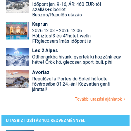
Időpont jan, 9-16, ÁR: 460 EUR-tól
szállás+síbérlet
Buszos/Repülős utazás
Kaprun
2026.12.03 - 2026.12.06
Hóbiztos!3 és 4*hotel, welln
FP,gleccsersí,más időpont is
Les 2 Alpes
Otthonunkba hívunk, gyertek ki hozzánk egy
hétre! Örök hó, gleccser, sport, buli, pihi
Avoriaz
Repülővel a Portes du Soleil hófödte
fővárosába 01.24.-én! Közvetlen genfi
járattal!
További utazási ajánlatok
UTASBIZTOSÍTÁS 10% KEDVEZMÉNNYEL