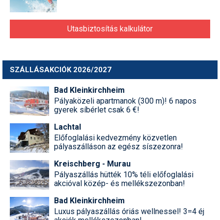
Utasbiztosítás kalkulátor
SZÁLLÁSAKCIÓK 2026/2027
Bad Kleinkirchheim
Pályaközeli apartmanok (300 m)! 6 napos
gyerek síbérlet csak 6 €!
Lachtal
Előfoglalási kedvezmény közvetlen
pályaszálláson az egész síszezonra!
Kreischberg - Murau
Pályaszállás hütték 10% téli előfoglalási
akcióval közép- és mellékszezonban!
Bad Kleinkirchheim
Luxus pályaszállás óriás wellnessel! 3=4 éj