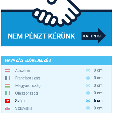
HAVAZÁS ELŐREJELZÉS
0 cm
Ausztria
0 cm
Franciaország
0 cm
Magyarország
0 cm
Olaszország
6 cm
Svájc
0 cm
Szlovákia