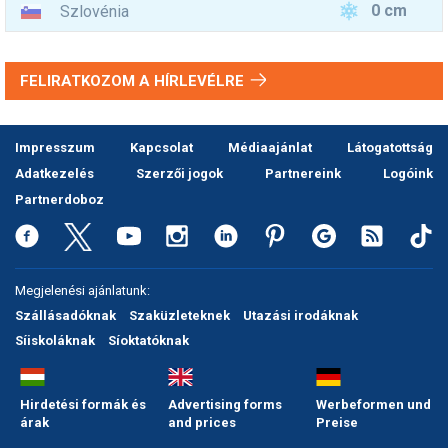
0 cm
Szlovénia
FELIRATKOZOM A HÍRLEVÉLRE
Impresszum
Kapcsolat
Médiaajánlat
Látogatottság
Adatkezelés
Szerzői jogok
Partnereink
Logóink
Partnerdoboz
Megjelenési ajánlatunk:
Szállásadóknak
Szaküzleteknek
Utazási irodáknak
Síiskoláknak
Síoktatóknak
Hirdetési formák és
Advertising forms
Werbeformen und
árak
and prices
Preise