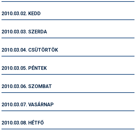
Humor
2010.03.02. KEDD
Hütte
Ingatlan
2010.03.03. SZERDA
Interjúk
2010.03.04. CSÜTÖRTÖK
Játékok
Kerékpár
2010.03.05. PÉNTEK
Korcsolya
2010.03.06. SZOMBAT
Könyvajánló
Magazinok
2010.03.07. VASÁRNAP
Munkavállalás
2010.03.08. HÉTFŐ
Olvasnivaló