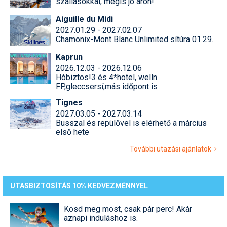
szállásokkal, mégis jó áron!
Aiguille du Midi
2027.01.29 - 2027.02.07
Chamonix-Mont Blanc Unlimited sítúra 01.29.
Kaprun
2026.12.03 - 2026.12.06
Hóbiztos!3 és 4*hotel, welln
FP,gleccsersí,más időpont is
Tignes
2027.03.05 - 2027.03.14
Busszal és repülővel is elérhető a március
első hete
További utazási ajánlatok
UTASBIZTOSÍTÁS 10% KEDVEZMÉNNYEL
Kösd meg most, csak pár perc! Akár
aznapi induláshoz is.