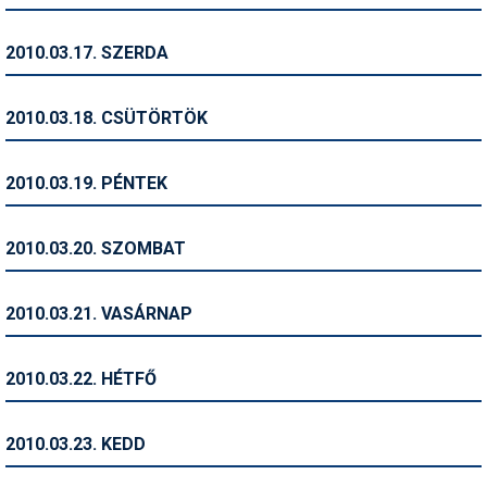
Síruházat
Síszerviz
2010.03.17. SZERDA
Sítechnika
2010.03.18. CSÜTÖRTÖK
Síugrás
Snowboard
2010.03.19. PÉNTEK
Snowboardfelszerelés
2010.03.20. SZOMBAT
Sportorvos
Szakértők
2010.03.21. VASÁRNAP
Szánkó
2010.03.22. HÉTFŐ
Szótárak
Telemark
2010.03.23. KEDD
Téli sportok