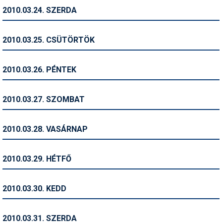
2010.03.24. SZERDA
Termékajánló
Történelem
2010.03.25. CSÜTÖRTÖK
Túrasí
2010.03.26. PÉNTEK
Utasbiztosítás
Utazási tippek
2010.03.27. SZOMBAT
Védőfelszerelés
2010.03.28. VASÁRNAP
Wellness
2010.03.29. HÉTFŐ
2010.03.30. KEDD
2010.03.31. SZERDA