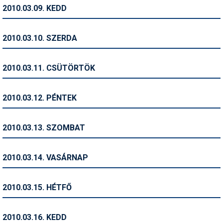
Pályázatok
2010.03.09. KEDD
Portálinfo
2010.03.10. SZERDA
Rajzok
Síbérletárak
2010.03.11. CSÜTÖRTÖK
Síbörze
2010.03.12. PÉNTEK
Sícipő
Sífelszerelés
2010.03.13. SZOMBAT
Sífutás
2010.03.14. VASÁRNAP
Síléc
Símánia
2010.03.15. HÉTFŐ
Síoktatás
2010.03.16. KEDD