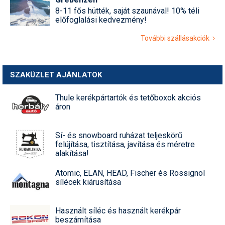
8-11 fős hütték, saját szaunával! 10% téli
előfoglalási kedvezmény!
További szállásakciók
SZAKÜZLET AJÁNLATOK
Thule kerékpártartók és tetőboxok akciós
áron
Sí- és snowboard ruházat teljeskörű
felújítása, tisztítása, javítása és méretre
alakítása!
Atomic, ELAN, HEAD, Fischer és Rossignol
sílécek kiárusítása
Használt síléc és használt kerékpár
beszámítása