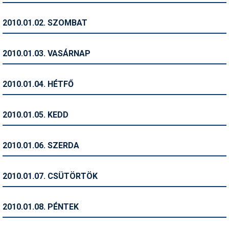
Humor
2010.01.02. SZOMBAT
Hütte
Ingatlan
2010.01.03. VASÁRNAP
Interjúk
2010.01.04. HÉTFŐ
Játékok
Kerékpár
2010.01.05. KEDD
Korcsolya
2010.01.06. SZERDA
Könyvajánló
Magazinok
2010.01.07. CSÜTÖRTÖK
Munkavállalás
2010.01.08. PÉNTEK
Olvasnivaló