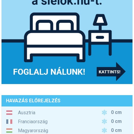
HAVAZÁS ELŐREJELZÉS
0 cm
Ausztria
0 cm
Franciaország
0 cm
Magyarország