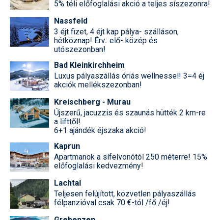
5% téli előfoglalási akció a teljes síszezonra!
Nassfeld
3 éjt fizet, 4 éjt kap pálya- szálláson,
hétköznap! Érv.: elő- közép és
utószezonban!
Bad Kleinkirchheim
Luxus pályaszállás óriás wellnessel! 3=4 éj
akciók mellékszezonban!
Kreischberg - Murau
Újszerű, jacuzzis és szaunás hütték 2 km-re
a lifttől!
6+1 ajándék éjszaka akció!
Kaprun
Apartmanok a sífelvonótól 250 méterre! 15%
előfoglalási kedvezmény!
Lachtal
Teljesen felújított, közvetlen pályaszállás
félpanzióval csak 70 €-tól /fő /éj!
Grebenzen