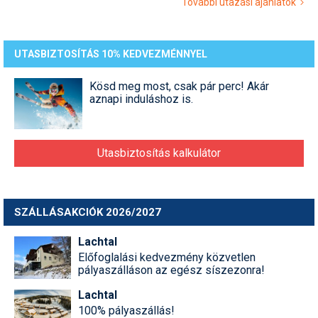
További utazási ajánlatok
UTASBIZTOSÍTÁS 10% KEDVEZMÉNNYEL
Kösd meg most, csak pár perc! Akár
aznapi induláshoz is.
Utasbiztosítás kalkulátor
SZÁLLÁSAKCIÓK 2026/2027
Lachtal
Előfoglalási kedvezmény közvetlen
pályaszálláson az egész síszezonra!
Lachtal
100% pályaszállás!