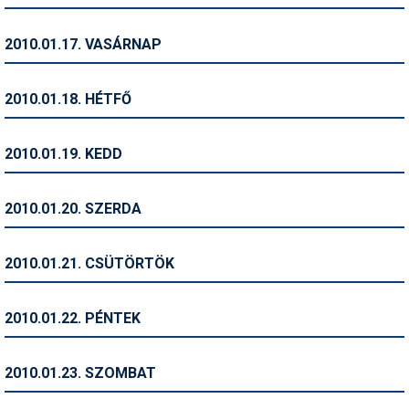
Síruházat
Síszerviz
2010.01.17. VASÁRNAP
Sítechnika
2010.01.18. HÉTFŐ
Síugrás
Snowboard
2010.01.19. KEDD
Snowboardfelszerelés
2010.01.20. SZERDA
Sportorvos
Szakértők
2010.01.21. CSÜTÖRTÖK
Szánkó
2010.01.22. PÉNTEK
Szótárak
Telemark
2010.01.23. SZOMBAT
Téli sportok