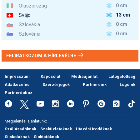
0 cm
Olaszország
13 cm
Svájc
0 cm
Szlovákia
0 cm
Szlovénia
FELIRATKOZOM A HÍRLEVÉLRE
Impresszum
Kapcsolat
Médiaajánlat
Látogatottság
Adatkezelés
Szerzői jogok
Partnereink
Logóink
Partnerdoboz
Megjelenési ajánlatunk:
Szállásadóknak
Szaküzleteknek
Utazási irodáknak
Síiskoláknak
Síoktatóknak