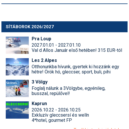
SÍTÁBOROK 2026/2027
Pra Loup
2027.01.01 - 2027.01.10
Val d Allos Január első hetében! 315 EUR-tól
Les 2 Alpes
Otthonunkba hívunk, gyertek ki hozzánk egy
hétre! Örök hó, gleccser, sport, buli, pihi
3 Völgy
Foglalj nálunk a 3Völgybe, egyénileg,
busszal, repülővel!
Kaprun
2026.10.22 - 2026.10.25
Exkluzív gleccsersí és welln
4*hotel, gourmet FP