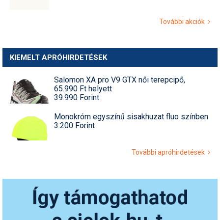
További akciók
KIEMELT APRÓHIRDETÉSEK
Salomon XA pro V9 GTX női terepcipő,
65.990 Ft helyett
39.990 Forint
Monokróm egyszínű sisakhuzat fluo színben
3.200 Forint
További apróhirdetések