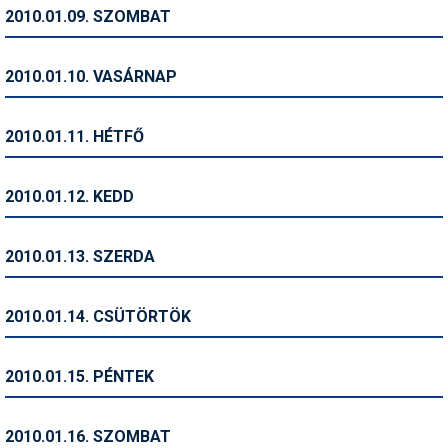
Pályázatok
2010.01.09. SZOMBAT
Portálinfo
2010.01.10. VASÁRNAP
Rajzok
Síbérletárak
2010.01.11. HÉTFŐ
Síbörze
2010.01.12. KEDD
Sícipő
Sífelszerelés
2010.01.13. SZERDA
Sífutás
2010.01.14. CSÜTÖRTÖK
Síléc
Símánia
2010.01.15. PÉNTEK
Síoktatás
2010.01.16. SZOMBAT