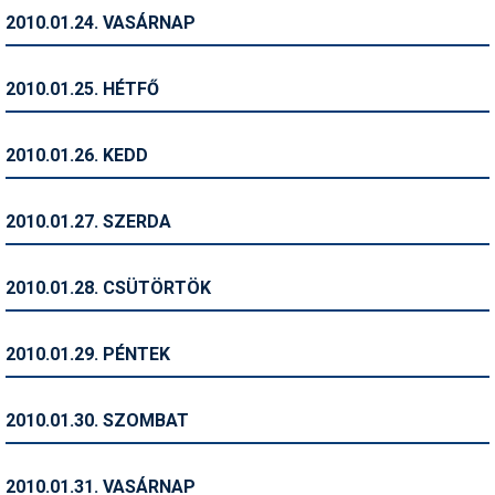
2010.01.24. VASÁRNAP
Termékajánló
Történelem
2010.01.25. HÉTFŐ
Túrasí
2010.01.26. KEDD
Utasbiztosítás
Utazási tippek
2010.01.27. SZERDA
Védőfelszerelés
2010.01.28. CSÜTÖRTÖK
Wellness
2010.01.29. PÉNTEK
2010.01.30. SZOMBAT
2010.01.31. VASÁRNAP