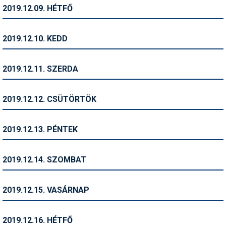
Pályázatok
2019.12.09. HÉTFŐ
Portálinfo
2019.12.10. KEDD
Rajzok
Síbérletárak
2019.12.11. SZERDA
Síbörze
2019.12.12. CSÜTÖRTÖK
Sícipő
Sífelszerelés
2019.12.13. PÉNTEK
Sífutás
2019.12.14. SZOMBAT
Síléc
Símánia
2019.12.15. VASÁRNAP
Síoktatás
2019.12.16. HÉTFŐ