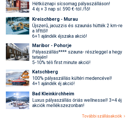
Hétköznapi sícsomag pályaszálláson!
4 éj + 3 nap sí: 590 €-tól /fő!
Kreischberg - Murau
Újszerű, jacuzzis és szaunás hütték 2 km-re
a lifttől!
6+1 ajándék éjszaka akció!
Maribor - Pohorje
Pályaszállás**** szauna- részleggel a hegy
tetején!
5-10% téli first minute akció!
Katschberg
100% pályaszállás kültéri medencével!
4+1 ajándék éj akció!
Bad Kleinkirchheim
Luxus pályaszállás óriás wellnessel! 3=4 éj
akciók mellékszezonban!
További szállásakciók