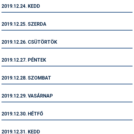
2019.12.24. KEDD
Termékajánló
Történelem
2019.12.25. SZERDA
Túrasí
2019.12.26. CSÜTÖRTÖK
Utasbiztosítás
Utazási tippek
2019.12.27. PÉNTEK
Védőfelszerelés
2019.12.28. SZOMBAT
Wellness
2019.12.29. VASÁRNAP
2019.12.30. HÉTFŐ
2019.12.31. KEDD