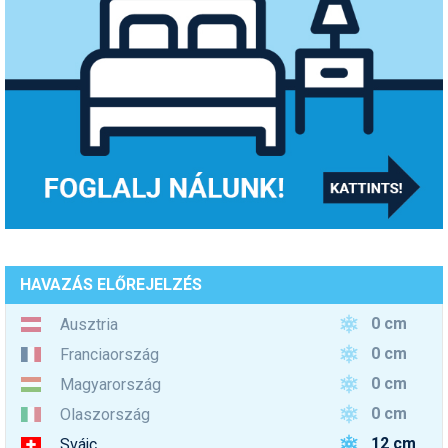
HAVAZÁS ELŐREJELZÉS
0 cm
Ausztria
0 cm
Franciaország
0 cm
Magyarország
0 cm
Olaszország
12 cm
Svájc