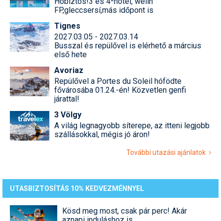
Hóbiztos!3 és 4*hotel, welln
FP,gleccsersí,más időpont is
Tignes
2027.03.05 - 2027.03.14
Busszal és repülővel is elérhető a március
első hete
Avoriaz
Repülővel a Portes du Soleil hófödte
fővárosába 01.24.-én! Közvetlen genfi
járattal!
3 Völgy
A világ legnagyobb síterepe, az itteni legjobb
szállásokkal, mégis jó áron!
További utazási ajánlatok
UTASBIZTOSÍTÁS 10% KEDVEZMÉNNYEL
Kösd meg most, csak pár perc! Akár
aznapi induláshoz is.