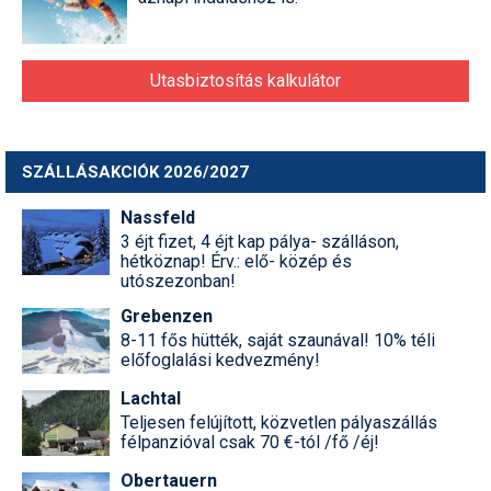
Utasbiztosítás kalkulátor
SZÁLLÁSAKCIÓK 2026/2027
Nassfeld
3 éjt fizet, 4 éjt kap pálya- szálláson,
hétköznap! Érv.: elő- közép és
utószezonban!
Grebenzen
8-11 fős hütték, saját szaunával! 10% téli
előfoglalási kedvezmény!
Lachtal
Teljesen felújított, közvetlen pályaszállás
félpanzióval csak 70 €-tól /fő /éj!
Obertauern