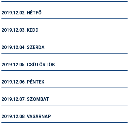
Humor
2019.12.02. HÉTFŐ
Hütte
Ingatlan
2019.12.03. KEDD
Interjúk
2019.12.04. SZERDA
Játékok
Kerékpár
2019.12.05. CSÜTÖRTÖK
Korcsolya
2019.12.06. PÉNTEK
Könyvajánló
Magazinok
2019.12.07. SZOMBAT
Munkavállalás
2019.12.08. VASÁRNAP
Olvasnivaló