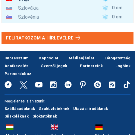
0 cm
Szlovákia
0 cm
Szlovénia
FELIRATKOZOM A HÍRLEVÉLRE
Impresszum
Kapcsolat
Médiaajánlat
Látogatottság
Adatkezelés
Szerzői jogok
Partnereink
Logóink
Partnerdoboz
Megjelenési ajánlatunk:
Szállásadóknak
Szaküzleteknek
Utazási irodáknak
Síiskoláknak
Síoktatóknak