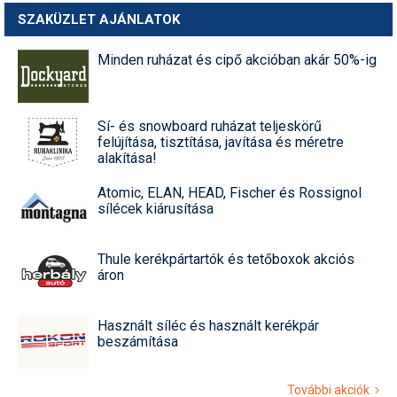
SZAKÜZLET AJÁNLATOK
Minden ruházat és cipő akcióban akár 50%-ig
Sí- és snowboard ruházat teljeskörű
felújítása, tisztítása, javítása és méretre
alakítása!
Atomic, ELAN, HEAD, Fischer és Rossignol
sílécek kiárusítása
Thule kerékpártartók és tetőboxok akciós
áron
Használt síléc és használt kerékpár
beszámítása
További akciók