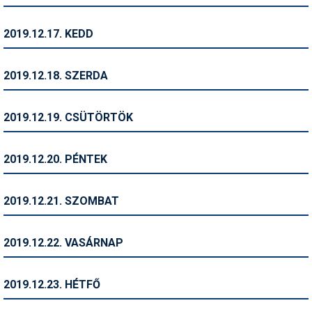
Síruházat
Síszerviz
2019.12.17. KEDD
Sítechnika
2019.12.18. SZERDA
Síugrás
Snowboard
2019.12.19. CSÜTÖRTÖK
Snowboardfelszerelés
2019.12.20. PÉNTEK
Sportorvos
Szakértők
2019.12.21. SZOMBAT
Szánkó
2019.12.22. VASÁRNAP
Szótárak
Telemark
2019.12.23. HÉTFŐ
Téli sportok