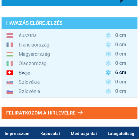
HAVAZÁS ELŐREJELZÉS
0 cm
Ausztria
0 cm
Franciaország
0 cm
Magyarország
0 cm
Olaszország
6 cm
Svájc
0 cm
Szlovákia
0 cm
Szlovénia
FELIRATKOZOM A HÍRLEVÉLRE
Impresszum
Kapcsolat
Médiaajánlat
Látogatottság