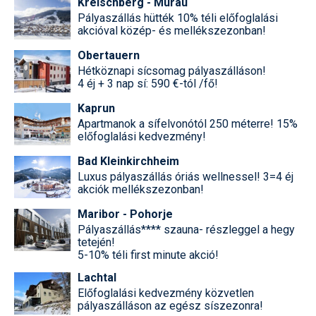
Kreischberg - Murau
Pályaszállás hütték 10% téli előfoglalási
akcióval közép- és mellékszezonban!
Obertauern
Hétköznapi sícsomag pályaszálláson!
4 éj + 3 nap sí: 590 €-tól /fő!
Kaprun
Apartmanok a sífelvonótól 250 méterre! 15%
előfoglalási kedvezmény!
Bad Kleinkirchheim
Luxus pályaszállás óriás wellnessel! 3=4 éj
akciók mellékszezonban!
Maribor - Pohorje
Pályaszállás**** szauna- részleggel a hegy
tetején!
5-10% téli first minute akció!
Lachtal
Előfoglalási kedvezmény közvetlen
pályaszálláson az egész síszezonra!