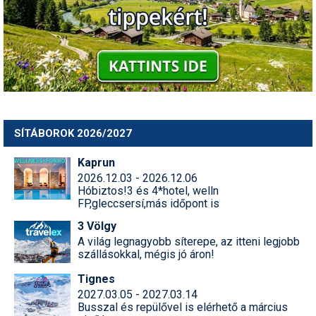
SÍTÁBOROK 2026/2027
Kaprun
2026.12.03 - 2026.12.06
Hóbiztos!3 és 4*hotel, welln
FP,gleccsersí,más időpont is
3 Völgy
A világ legnagyobb síterepe, az itteni legjobb
szállásokkal, mégis jó áron!
Tignes
2027.03.05 - 2027.03.14
Busszal és repülővel is elérhető a március