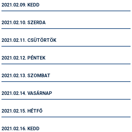
Pályázatok
2021.02.09. KEDD
Portálinfo
2021.02.10. SZERDA
Rajzok
Síbérletárak
2021.02.11. CSÜTÖRTÖK
Síbörze
2021.02.12. PÉNTEK
Sícipő
Sífelszerelés
2021.02.13. SZOMBAT
Sífutás
2021.02.14. VASÁRNAP
Síléc
Símánia
2021.02.15. HÉTFŐ
Síoktatás
2021.02.16. KEDD