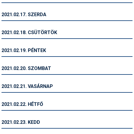
Síruházat
Síszerviz
2021.02.17. SZERDA
Sítechnika
2021.02.18. CSÜTÖRTÖK
Síugrás
Snowboard
2021.02.19. PÉNTEK
Snowboardfelszerelés
2021.02.20. SZOMBAT
Sportorvos
Szakértők
2021.02.21. VASÁRNAP
Szánkó
2021.02.22. HÉTFŐ
Szótárak
Telemark
2021.02.23. KEDD
Téli sportok