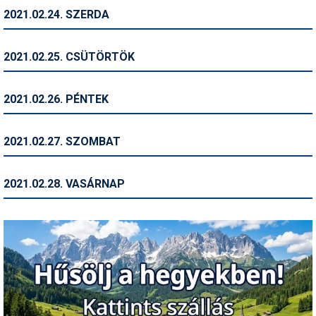
2021.02.24. SZERDA
Termékajánló
Történelem
2021.02.25. CSÜTÖRTÖK
Túrasí
2021.02.26. PÉNTEK
Utasbiztosítás
Utazási tippek
2021.02.27. SZOMBAT
Védőfelszerelés
2021.02.28. VASÁRNAP
Wellness