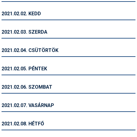
Humor
2021.02.02. KEDD
Hütte
Ingatlan
2021.02.03. SZERDA
Interjúk
2021.02.04. CSÜTÖRTÖK
Játékok
Kerékpár
2021.02.05. PÉNTEK
Korcsolya
2021.02.06. SZOMBAT
Könyvajánló
Magazinok
2021.02.07. VASÁRNAP
Munkavállalás
2021.02.08. HÉTFŐ
Olvasnivaló