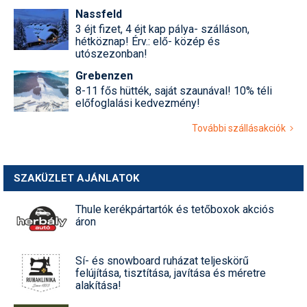
Nassfeld
3 éjt fizet, 4 éjt kap pálya- szálláson,
hétköznap! Érv.: elő- közép és
utószezonban!
Grebenzen
8-11 fős hütték, saját szaunával! 10% téli
előfoglalási kedvezmény!
További szállásakciók
SZAKÜZLET AJÁNLATOK
Thule kerékpártartók és tetőboxok akciós
áron
Sí- és snowboard ruházat teljeskörű
felújítása, tisztítása, javítása és méretre
alakítása!