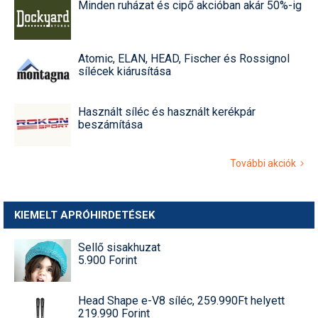
Minden ruházat és cipő akcióban akár 50%-ig
Atomic, ELAN, HEAD, Fischer és Rossignol
sílécek kiárusítása
Használt síléc és használt kerékpár
beszámítása
További akciók
KIEMELT APRÓHIRDETÉSEK
Sellő sisakhuzat
5.900 Forint
Head Shape e-V8 síléc, 259.990Ft helyett
219.990 Forint