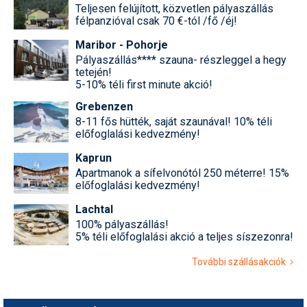
Teljesen felújított, közvetlen pályaszállás
félpanzióval csak 70 €-tól /fő /éj!
Maribor - Pohorje
Pályaszállás**** szauna- részleggel a hegy
tetején!
5-10% téli first minute akció!
Grebenzen
8-11 fős hütték, saját szaunával! 10% téli
előfoglalási kedvezmény!
Kaprun
Apartmanok a sífelvonótól 250 méterre! 15%
előfoglalási kedvezmény!
Lachtal
100% pályaszállás!
5% téli előfoglalási akció a teljes síszezonra!
További szállásakciók