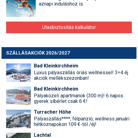
aznapi induláshoz is.
Utasbiztosítás kalkulátor
SZÁLLÁSAKCIÓK 2026/2027
Bad Kleinkirchheim
Luxus pályaszállás óriás wellnessel! 3=4 éj
akciók mellékszezonban!
Bad Kleinkirchheim
Pályaközeli apartmanok (300 m)! 6 napos
gyerek síbérlet csak 6 €!
Turracher Höhe
Pályaszállás****, félpanzió, wellness januári
hétköznapokon 109 €-tól /éj!
Lachtal