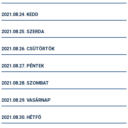
Termékajánló
2021.08.24. KEDD
Történelem
2021.08.25. SZERDA
Túrasí
Utasbiztosítás
2021.08.26. CSÜTÖRTÖK
Utazási tippek
2021.08.27. PÉNTEK
Védőfelszerelés
Wellness
2021.08.28. SZOMBAT
2021.08.29. VASÁRNAP
2021.08.30. HÉTFŐ