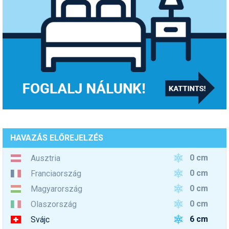
HAVAZÁS ELŐREJELZÉS
0 cm
Ausztria
0 cm
Franciaország
0 cm
Magyarország
0 cm
Olaszország
6 cm
Svájc