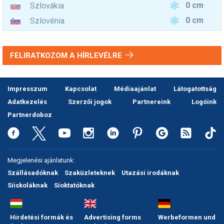
0 cm
Szlovákia
0 cm
Szlovénia
FELIRATKOZOM A HÍRLEVÉLRE
Impresszum
Kapcsolat
Médiaajánlat
Látogatottság
Adatkezelés
Szerzői jogok
Partnereink
Logóink
Partnerdoboz
Megjelenési ajánlatunk:
Szállásadóknak
Szaküzleteknek
Utazási irodáknak
Síiskoláknak
Síoktatóknak
Hirdetési formák és
Advertising forms
Werbeformen und