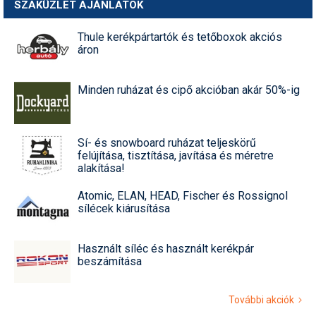
SZAKÜZLET AJÁNLATOK
Thule kerékpártartók és tetőboxok akciós
áron
Minden ruházat és cipő akcióban akár 50%-ig
Sí- és snowboard ruházat teljeskörű
felújítása, tisztítása, javítása és méretre
alakítása!
Atomic, ELAN, HEAD, Fischer és Rossignol
sílécek kiárusítása
Használt síléc és használt kerékpár
beszámítása
További akciók