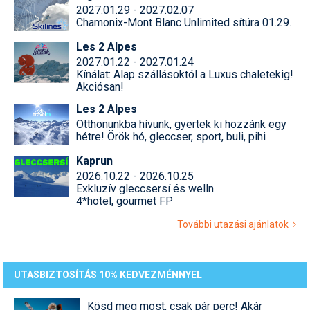
2027.01.29 - 2027.02.07
Chamonix-Mont Blanc Unlimited sítúra 01.29.
Les 2 Alpes
2027.01.22 - 2027.01.24
Kínálat: Alap szállásoktól a Luxus chaletekig!
Akciósan!
Les 2 Alpes
Otthonunkba hívunk, gyertek ki hozzánk egy
hétre! Örök hó, gleccser, sport, buli, pihi
Kaprun
2026.10.22 - 2026.10.25
Exkluzív gleccsersí és welln
4*hotel, gourmet FP
További utazási ajánlatok
UTASBIZTOSÍTÁS 10% KEDVEZMÉNNYEL
Kösd meg most, csak pár perc! Akár