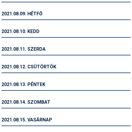
Pályázatok
2021.08.09. HÉTFŐ
Portálinfo
Rajzok
2021.08.10. KEDD
Síbérletárak
2021.08.11. SZERDA
Síbörze
Sícipő
2021.08.12. CSÜTÖRTÖK
Sífelszerelés
2021.08.13. PÉNTEK
Sífutás
Síléc
2021.08.14. SZOMBAT
Símánia
2021.08.15. VASÁRNAP
Síoktatás