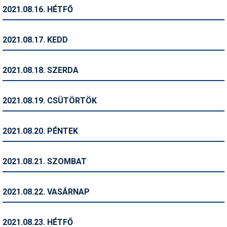
Síruházat
2021.08.16. HÉTFŐ
Síszerviz
2021.08.17. KEDD
Sítechnika
Síugrás
2021.08.18. SZERDA
Snowboard
2021.08.19. CSÜTÖRTÖK
Snowboardfelszerelés
Sportorvos
2021.08.20. PÉNTEK
Szakértők
2021.08.21. SZOMBAT
Szánkó
Szótárak
2021.08.22. VASÁRNAP
Telemark
2021.08.23. HÉTFŐ
Téli sportok