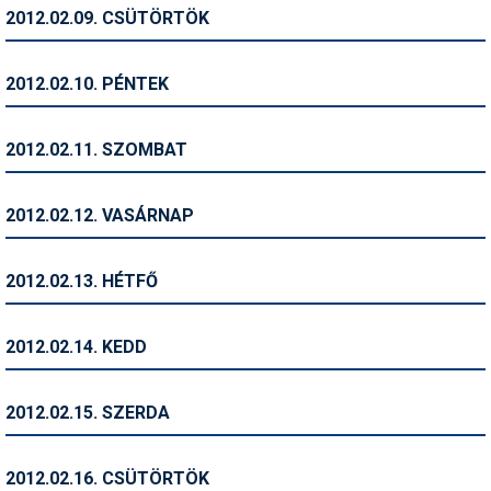
Pályázatok
2012.02.09. CSÜTÖRTÖK
Portálinfo
2012.02.10. PÉNTEK
Rajzok
Síbérletárak
2012.02.11. SZOMBAT
Síbörze
2012.02.12. VASÁRNAP
Sícipő
Sífelszerelés
2012.02.13. HÉTFŐ
Sífutás
2012.02.14. KEDD
Síléc
Símánia
2012.02.15. SZERDA
Síoktatás
2012.02.16. CSÜTÖRTÖK