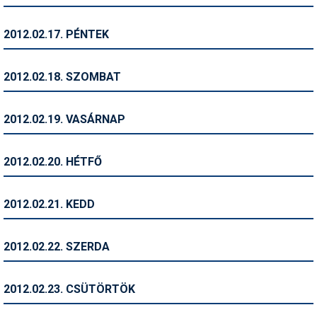
Síruházat
Síszerviz
2012.02.17. PÉNTEK
Sítechnika
2012.02.18. SZOMBAT
Síugrás
Snowboard
2012.02.19. VASÁRNAP
Snowboardfelszerelés
2012.02.20. HÉTFŐ
Sportorvos
Szakértők
2012.02.21. KEDD
Szánkó
2012.02.22. SZERDA
Szótárak
Telemark
2012.02.23. CSÜTÖRTÖK
Téli sportok