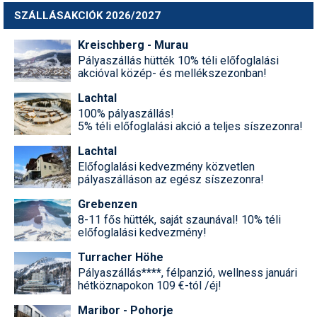
SZÁLLÁSAKCIÓK 2026/2027
Kreischberg - Murau
Pályaszállás hütték 10% téli előfoglalási
akcióval közép- és mellékszezonban!
Lachtal
100% pályaszállás!
5% téli előfoglalási akció a teljes síszezonra!
Lachtal
Előfoglalási kedvezmény közvetlen
pályaszálláson az egész síszezonra!
Grebenzen
8-11 fős hütték, saját szaunával! 10% téli
előfoglalási kedvezmény!
Turracher Höhe
Pályaszállás****, félpanzió, wellness januári
hétköznapokon 109 €-tól /éj!
Maribor - Pohorje