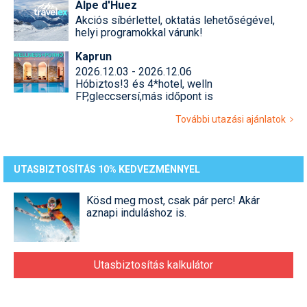
Alpe d'Huez
Akciós síbérlettel, oktatás lehetőségével,
helyi programokkal várunk!
Kaprun
2026.12.03 - 2026.12.06
Hóbiztos!3 és 4*hotel, welln
FP,gleccsersí,más időpont is
További utazási ajánlatok
UTASBIZTOSÍTÁS 10% KEDVEZMÉNNYEL
Kösd meg most, csak pár perc! Akár
aznapi induláshoz is.
Utasbiztosítás kalkulátor