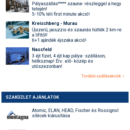
Pályaszállás**** szauna- részleggel a hegy
tetején!
5-10% téli first minute akció!
Kreischberg - Murau
Újszerű, jacuzzis és szaunás hütték 2 km-re
a lifttől!
6+1 ajándék éjszaka akció!
Nassfeld
3 éjt fizet, 4 éjt kap pálya- szálláson,
hétköznap! Érv.: elő- közép és
utószezonban!
További szállásakciók
SZAKÜZLET AJÁNLATOK
Atomic, ELAN, HEAD, Fischer és Rossignol
sílécek kiárusítása