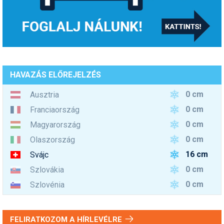
HAVAZÁS ELŐREJELZÉS
0 cm
Ausztria
0 cm
Franciaország
0 cm
Magyarország
0 cm
Olaszország
16 cm
Svájc
0 cm
Szlovákia
0 cm
Szlovénia
FELIRATKOZOM A HÍRLEVÉLRE