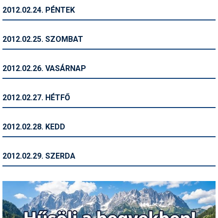
2012.02.24. PÉNTEK
Termékajánló
Történelem
2012.02.25. SZOMBAT
Túrasí
2012.02.26. VASÁRNAP
Utasbiztosítás
Utazási tippek
2012.02.27. HÉTFŐ
Védőfelszerelés
2012.02.28. KEDD
Wellness
2012.02.29. SZERDA