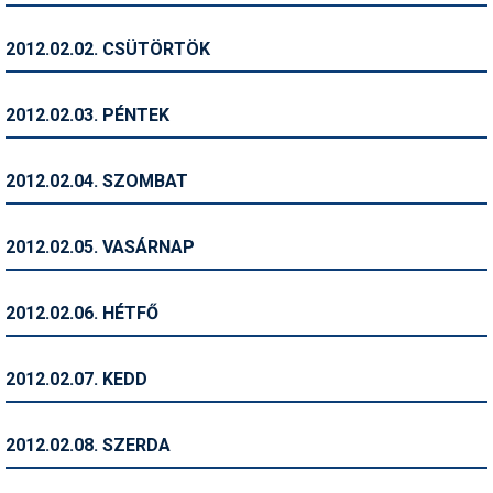
Humor
2012.02.02. CSÜTÖRTÖK
Hütte
Ingatlan
2012.02.03. PÉNTEK
Interjúk
2012.02.04. SZOMBAT
Játékok
Kerékpár
2012.02.05. VASÁRNAP
Korcsolya
2012.02.06. HÉTFŐ
Könyvajánló
Magazinok
2012.02.07. KEDD
Munkavállalás
2012.02.08. SZERDA
Olvasnivaló