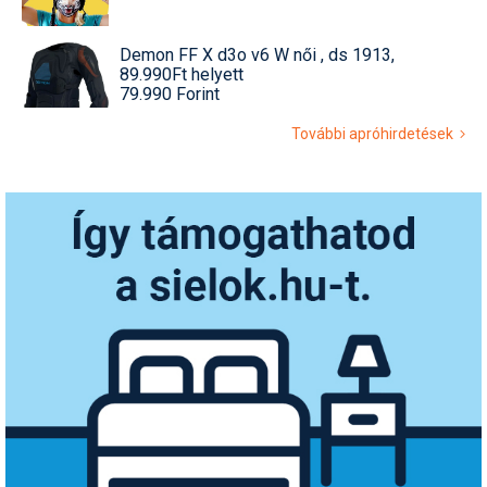
Demon FF X d3o v6 W női , ds 1913,
89.990Ft helyett
79.990 Forint
További apróhirdetések