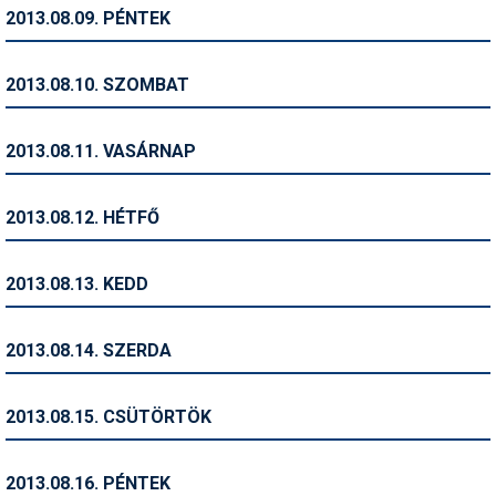
Pályázatok
2013.08.09. PÉNTEK
Portálinfo
2013.08.10. SZOMBAT
Rajzok
Síbérletárak
2013.08.11. VASÁRNAP
Síbörze
2013.08.12. HÉTFŐ
Sícipő
Sífelszerelés
2013.08.13. KEDD
Sífutás
2013.08.14. SZERDA
Síléc
Símánia
2013.08.15. CSÜTÖRTÖK
Síoktatás
2013.08.16. PÉNTEK