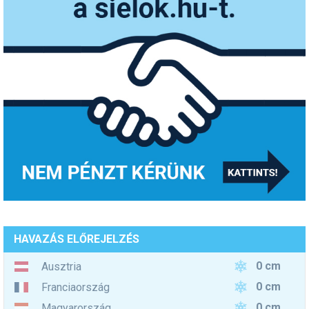
HAVAZÁS ELŐREJELZÉS
0 cm
Ausztria
0 cm
Franciaország
0 cm
Magyarország