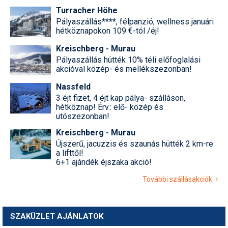
Turracher Höhe
Pályaszállás****, félpanzió, wellness januári
hétköznapokon 109 €-tól /éj!
Kreischberg - Murau
Pályaszállás hütték 10% téli előfoglalási
akcióval közép- és mellékszezonban!
Nassfeld
3 éjt fizet, 4 éjt kap pálya- szálláson,
hétköznap! Érv.: elő- közép és
utószezonban!
Kreischberg - Murau
Újszerű, jacuzzis és szaunás hütték 2 km-re
a lifttől!
6+1 ajándék éjszaka akció!
További szállásakciók
SZAKÜZLET AJÁNLATOK