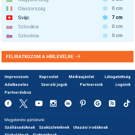
0 cm
Olaszország
7 cm
Svájc
0 cm
Szlovákia
0 cm
Szlovénia
FELIRATKOZOM A HÍRLEVÉLRE
Impresszum
Kapcsolat
Médiaajánlat
Látogatottság
Adatkezelés
Szerzői jogok
Partnereink
Logóink
Partnerdoboz
Megjelenési ajánlatunk:
Szállásadóknak
Szaküzleteknek
Utazási irodáknak
Síiskoláknak
Síoktatóknak