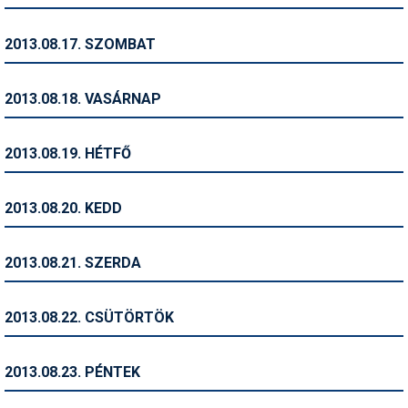
Síruházat
Síszerviz
2013.08.17. SZOMBAT
Sítechnika
2013.08.18. VASÁRNAP
Síugrás
Snowboard
2013.08.19. HÉTFŐ
Snowboardfelszerelés
2013.08.20. KEDD
Sportorvos
Szakértők
2013.08.21. SZERDA
Szánkó
2013.08.22. CSÜTÖRTÖK
Szótárak
Telemark
2013.08.23. PÉNTEK
Téli sportok