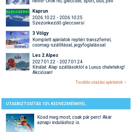
hétre! Örök hó, gleccser, sport, buli, pihi
Kaprun
2026.10.22 - 2026.10.25
Szezonkezdő gleccsersí
3 Völgy
Komplett ajánlatok reptéri transzferrel,
csomag-szállításal, jegyfoglalással.
Les 2 Alpes
2027.01.22 - 2027.01.24
Kínálat: Alap szállásoktól a Luxus chaletekig!
Akciósan!
További utazási ajánlatok
UTASBIZTOSÍTÁS 10% KEDVEZMÉNNYEL
Kösd meg most, csak pár perc! Akár
aznapi induláshoz is.