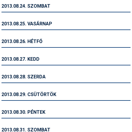
2013.08.24. SZOMBAT
Termékajánló
Történelem
2013.08.25. VASÁRNAP
Túrasí
2013.08.26. HÉTFŐ
Utasbiztosítás
Utazási tippek
2013.08.27. KEDD
Védőfelszerelés
2013.08.28. SZERDA
Wellness
2013.08.29. CSÜTÖRTÖK
2013.08.30. PÉNTEK
2013.08.31. SZOMBAT