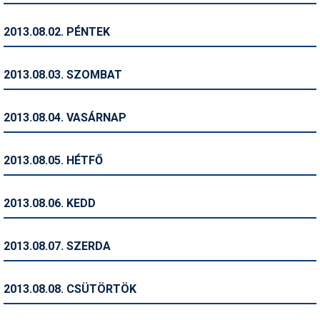
Humor
2013.08.02. PÉNTEK
Hütte
Ingatlan
2013.08.03. SZOMBAT
Interjúk
2013.08.04. VASÁRNAP
Játékok
Kerékpár
2013.08.05. HÉTFŐ
Korcsolya
2013.08.06. KEDD
Könyvajánló
Magazinok
2013.08.07. SZERDA
Munkavállalás
2013.08.08. CSÜTÖRTÖK
Olvasnivaló