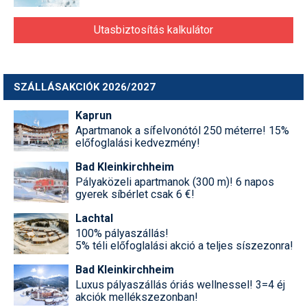
Utasbiztosítás kalkulátor
SZÁLLÁSAKCIÓK 2026/2027
Kaprun
Apartmanok a sífelvonótól 250 méterre! 15%
előfoglalási kedvezmény!
Bad Kleinkirchheim
Pályaközeli apartmanok (300 m)! 6 napos
gyerek síbérlet csak 6 €!
Lachtal
100% pályaszállás!
5% téli előfoglalási akció a teljes síszezonra!
Bad Kleinkirchheim
Luxus pályaszállás óriás wellnessel! 3=4 éj
akciók mellékszezonban!