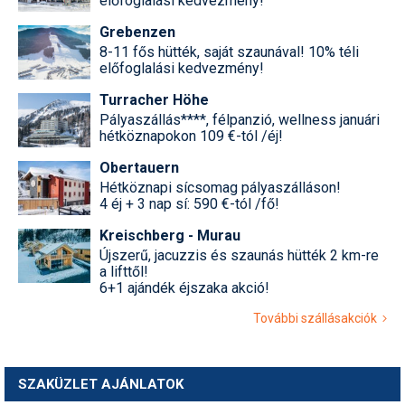
előfoglalási kedvezmény!
Grebenzen
8-11 fős hütték, saját szaunával! 10% téli
előfoglalási kedvezmény!
Turracher Höhe
Pályaszállás****, félpanzió, wellness januári
hétköznapokon 109 €-tól /éj!
Obertauern
Hétköznapi sícsomag pályaszálláson!
4 éj + 3 nap sí: 590 €-tól /fő!
Kreischberg - Murau
Újszerű, jacuzzis és szaunás hütték 2 km-re
a lifttől!
6+1 ajándék éjszaka akció!
További szállásakciók
SZAKÜZLET AJÁNLATOK