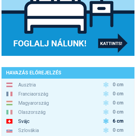
HAVAZÁS ELŐREJELZÉS
0 cm
Ausztria
0 cm
Franciaország
0 cm
Magyarország
0 cm
Olaszország
6 cm
Svájc
0 cm
Szlovákia