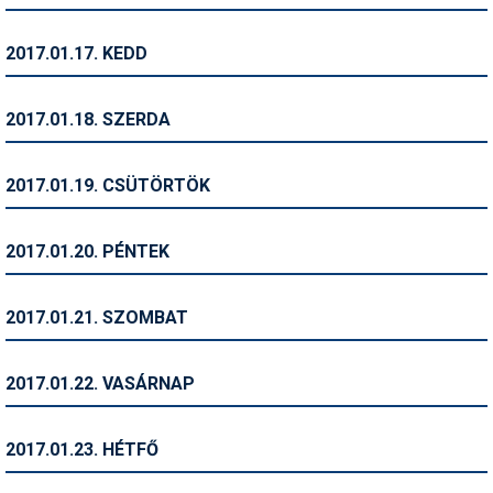
Síruházat
Síszerviz
2017.01.17. KEDD
Sítechnika
2017.01.18. SZERDA
Síugrás
Snowboard
2017.01.19. CSÜTÖRTÖK
Snowboardfelszerelés
2017.01.20. PÉNTEK
Sportorvos
Szakértők
2017.01.21. SZOMBAT
Szánkó
2017.01.22. VASÁRNAP
Szótárak
Telemark
2017.01.23. HÉTFŐ
Téli sportok