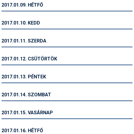
Pályázatok
2017.01.09. HÉTFŐ
Portálinfo
2017.01.10. KEDD
Rajzok
Síbérletárak
2017.01.11. SZERDA
Síbörze
2017.01.12. CSÜTÖRTÖK
Sícipő
Sífelszerelés
2017.01.13. PÉNTEK
Sífutás
2017.01.14. SZOMBAT
Síléc
Símánia
2017.01.15. VASÁRNAP
Síoktatás
2017.01.16. HÉTFŐ