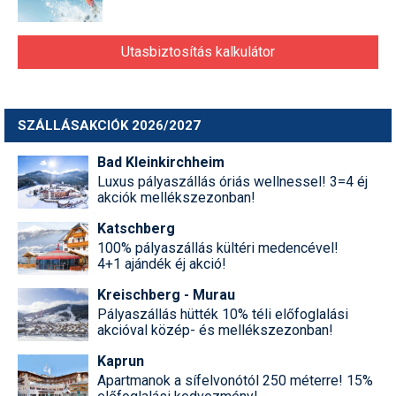
Utasbiztosítás kalkulátor
SZÁLLÁSAKCIÓK 2026/2027
Bad Kleinkirchheim
Luxus pályaszállás óriás wellnessel! 3=4 éj
akciók mellékszezonban!
Katschberg
100% pályaszállás kültéri medencével!
4+1 ajándék éj akció!
Kreischberg - Murau
Pályaszállás hütték 10% téli előfoglalási
akcióval közép- és mellékszezonban!
Kaprun
Apartmanok a sífelvonótól 250 méterre! 15%