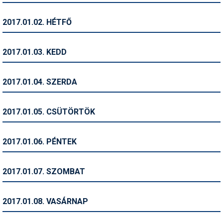
Humor
2017.01.02. HÉTFŐ
Hütte
Ingatlan
2017.01.03. KEDD
Interjúk
2017.01.04. SZERDA
Játékok
Kerékpár
2017.01.05. CSÜTÖRTÖK
Korcsolya
2017.01.06. PÉNTEK
Könyvajánló
Magazinok
2017.01.07. SZOMBAT
Munkavállalás
2017.01.08. VASÁRNAP
Olvasnivaló