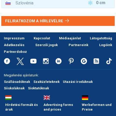
0 cm
Szlovénia
FELIRATKOZOM A HÍRLEVÉLRE
Impresszum
Kapcsolat
Médiaajánlat
Látogatottság
Adatkezelés
Szerzői jogok
Partnereink
Logóink
Partnerdoboz
Megjelenési ajánlatunk:
Szállásadóknak
Szaküzleteknek
Utazási irodáknak
Síiskoláknak
Síoktatóknak
Hirdetési formák és
Advertising forms
Werbeformen und
árak
and prices
Preise