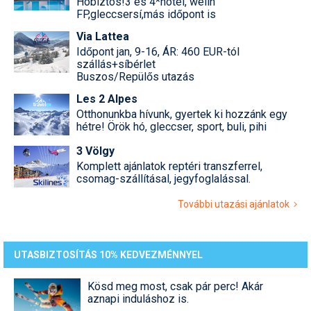
Hóbiztos!3 és 4*hotel, welln
FP,gleccsersí,más időpont is
Via Lattea
Időpont jan, 9-16, ÁR: 460 EUR-tól
szállás+síbérlet
Buszos/Repülős utazás
Les 2 Alpes
Otthonunkba hívunk, gyertek ki hozzánk egy
hétre! Örök hó, gleccser, sport, buli, pihi
3 Völgy
Komplett ajánlatok reptéri transzferrel,
csomag-szállításal, jegyfoglalással.
További utazási ajánlatok
UTASBIZTOSÍTÁS 10% KEDVEZMÉNNYEL
Kösd meg most, csak pár perc! Akár
aznapi induláshoz is.