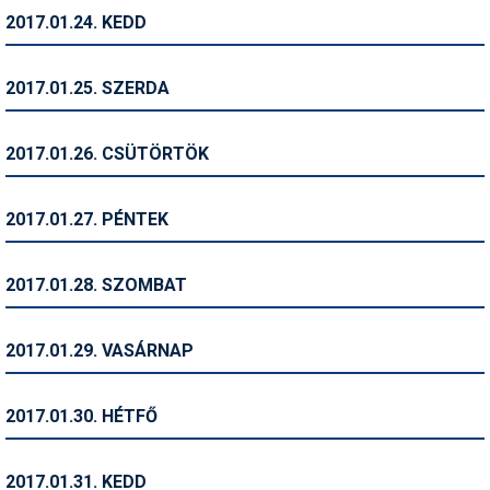
2017.01.24. KEDD
Termékajánló
Történelem
2017.01.25. SZERDA
Túrasí
2017.01.26. CSÜTÖRTÖK
Utasbiztosítás
Utazási tippek
2017.01.27. PÉNTEK
Védőfelszerelés
2017.01.28. SZOMBAT
Wellness
2017.01.29. VASÁRNAP
2017.01.30. HÉTFŐ
2017.01.31. KEDD