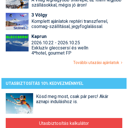
szállásokkal, mégis jó áron!
3 Völgy
Komplett ajánlatok reptéri transzferrel,
csomag-szállításal, jegyfoglalással.
Kaprun
2026.10.22 - 2026.10.25
Exkluzív gleccsersí és welln
4*hotel, gourmet FP
További utazási ajánlatok
UTASBIZTOSÍTÁS 10% KEDVEZMÉNNYEL
Kösd meg most, csak pár perc! Akár
aznapi induláshoz is.
Utasbiztosítás kalkulátor