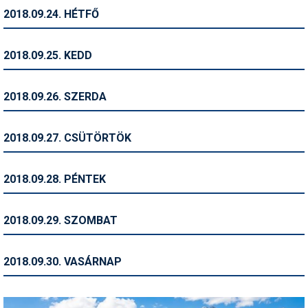
2018.09.24. HÉTFŐ
Termékajánló
Történelem
2018.09.25. KEDD
Túrasí
2018.09.26. SZERDA
Utasbiztosítás
Utazási tippek
2018.09.27. CSÜTÖRTÖK
Védőfelszerelés
2018.09.28. PÉNTEK
Wellness
2018.09.29. SZOMBAT
2018.09.30. VASÁRNAP