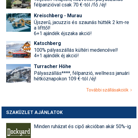
félpanzióval csak 70 €-tól /fő /éj!
Kreischberg - Murau
Újszerű, jacuzzis és szaunás hütték 2 km-re
a lifttől!
6+1 ajándék éjszaka akció!
Katschberg
100% pályaszállás kültéri medencével!
4+1 ajándék éj akció!
Turracher Höhe
Pályaszállás****, félpanzió, wellness januári
hétköznapokon 109 €-tól /éj!
További szállásakciók
SZAKÜZLET AJÁNLATOK
Minden ruházat és cipő akcióban akár 50%-ig