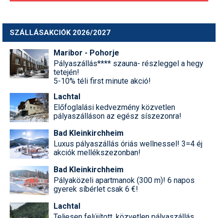
SZÁLLÁSAKCIÓK 2026/2027
Maribor - Pohorje
Pályaszállás**** szauna- részleggel a hegy
tetején!
5-10% téli first minute akció!
Lachtal
Előfoglalási kedvezmény közvetlen
pályaszálláson az egész síszezonra!
Bad Kleinkirchheim
Luxus pályaszállás óriás wellnessel! 3=4 éj
akciók mellékszezonban!
Bad Kleinkirchheim
Pályaközeli apartmanok (300 m)! 6 napos
gyerek síbérlet csak 6 €!
Lachtal
Teljesen felújított, közvetlen pályaszállás