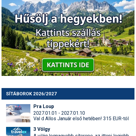
SÍTÁBOROK 2026/2027
Pra Loup
2027.01.01 - 2027.01.10
Val d Allos Január első hetében! 315 EUR-tól
3 Völgy
A világ legnagyobb síterepe, az itteni legjobb