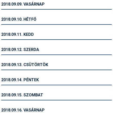
Pályázatok
2018.09.09. VASÁRNAP
Portálinfo
2018.09.10. HÉTFŐ
Rajzok
Síbérletárak
2018.09.11. KEDD
Síbörze
2018.09.12. SZERDA
Sícipő
Sífelszerelés
2018.09.13. CSÜTÖRTÖK
Sífutás
2018.09.14. PÉNTEK
Síléc
Símánia
2018.09.15. SZOMBAT
Síoktatás
2018.09.16. VASÁRNAP