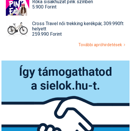
Róka sisakhuzat pink színben
5.900 Forint
Cross Travel női trekking kerékpár, 309.990ft
helyett
259.990 Forint
További apróhirdetések