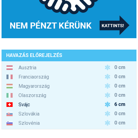
HAVAZÁS ELŐREJELZÉS
0 cm
Ausztria
0 cm
Franciaország
0 cm
Magyarország
0 cm
Olaszország
6 cm
Svájc
0 cm
Szlovákia
0 cm
Szlovénia