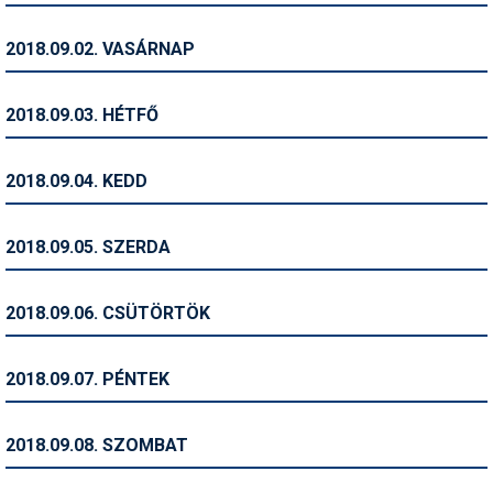
Humor
2018.09.02. VASÁRNAP
Hütte
Ingatlan
2018.09.03. HÉTFŐ
Interjúk
2018.09.04. KEDD
Játékok
Kerékpár
2018.09.05. SZERDA
Korcsolya
2018.09.06. CSÜTÖRTÖK
Könyvajánló
Magazinok
2018.09.07. PÉNTEK
Munkavállalás
2018.09.08. SZOMBAT
Olvasnivaló