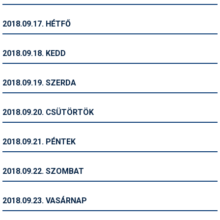
Síruházat
Síszerviz
2018.09.17. HÉTFŐ
Sítechnika
2018.09.18. KEDD
Síugrás
Snowboard
2018.09.19. SZERDA
Snowboardfelszerelés
2018.09.20. CSÜTÖRTÖK
Sportorvos
Szakértők
2018.09.21. PÉNTEK
Szánkó
2018.09.22. SZOMBAT
Szótárak
Telemark
2018.09.23. VASÁRNAP
Téli sportok