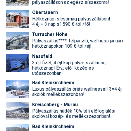
pályaszálláson az egész síszezonra!
Obertauern
Hétköznapi sícsomag pályaszálláson!
4 éj + 3 nap sí: 590 €-tól /fő!
Turracher Höhe
Pályaszállás****, félpanzió, wellness januári
hétköznapokon 109 €-tól /éj!
Nassfeld
3 éjt fizet, 4 éjt kap pálya- szálláson,
hétköznap! Érv.: elő- közép és
utószezonban!
Bad Kleinkirchheim
Luxus pályaszállás óriás wellnessel! 3=4 éj
akciók mellékszezonban!
Kreischberg - Murau
Pályaszállás hütték 10% téli előfoglalási
akcióval közép- és mellékszezonban!
Bad Kleinkirchheim