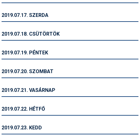
Síruházat
Síszerviz
2019.07.17. SZERDA
Sítechnika
2019.07.18. CSÜTÖRTÖK
Síugrás
Snowboard
2019.07.19. PÉNTEK
Snowboardfelszerelés
2019.07.20. SZOMBAT
Sportorvos
Szakértők
2019.07.21. VASÁRNAP
Szánkó
2019.07.22. HÉTFŐ
Szótárak
Telemark
2019.07.23. KEDD
Téli sportok