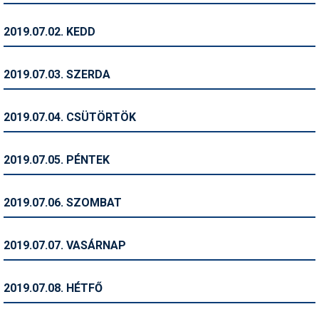
Humor
2019.07.02. KEDD
Hütte
Ingatlan
2019.07.03. SZERDA
Interjúk
2019.07.04. CSÜTÖRTÖK
Játékok
Kerékpár
2019.07.05. PÉNTEK
Korcsolya
2019.07.06. SZOMBAT
Könyvajánló
Magazinok
2019.07.07. VASÁRNAP
Munkavállalás
2019.07.08. HÉTFŐ
Olvasnivaló