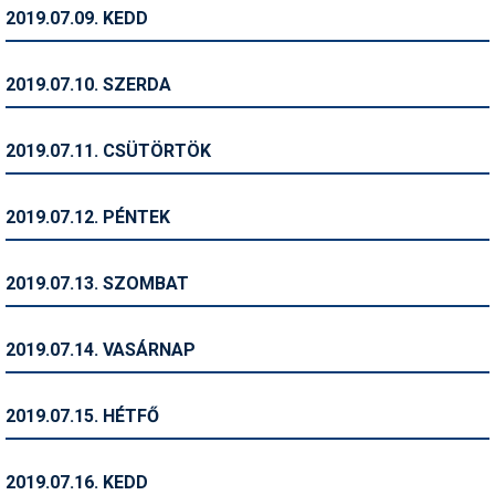
Pályázatok
2019.07.09. KEDD
Portálinfo
2019.07.10. SZERDA
Rajzok
Síbérletárak
2019.07.11. CSÜTÖRTÖK
Síbörze
2019.07.12. PÉNTEK
Sícipő
Sífelszerelés
2019.07.13. SZOMBAT
Sífutás
2019.07.14. VASÁRNAP
Síléc
Símánia
2019.07.15. HÉTFŐ
Síoktatás
2019.07.16. KEDD