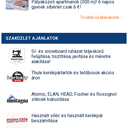
Pályaközeli apartmanok (300 m)! 6 napos
gyerek síbérlet csak 6 €!
További szállásakciók
SZAKÜZLET AJÁNLATOK
Sí- és snowboard ruházat teljeskörű
felújítása, tisztítása, javítása és méretre
alakítása!
Thule kerékpártartók és tetőboxok akciós
áron
Atomic, ELAN, HEAD, Fischer és Rossignol
sílécek kiárusítása
Használt síléc és használt kerékpár
beszámítása