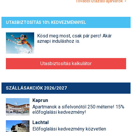
További utazási ajánlatok
UTASBIZTOSÍTÁS 10% KEDVEZMÉNNYEL
Kösd meg most, csak pár perc! Akár
aznapi induláshoz is.
Utasbiztosítás kalkulátor
SZÁLLÁSAKCIÓK 2026/2027
Kaprun
Apartmanok a sífelvonótól 250 méterre! 15%
előfoglalási kedvezmény!
Lachtal
Előfoglalási kedvezmény közvetlen