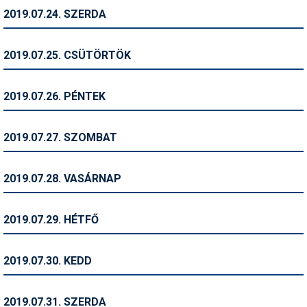
2019.07.24. SZERDA
Termékajánló
Történelem
2019.07.25. CSÜTÖRTÖK
Túrasí
2019.07.26. PÉNTEK
Utasbiztosítás
Utazási tippek
2019.07.27. SZOMBAT
Védőfelszerelés
2019.07.28. VASÁRNAP
Wellness
2019.07.29. HÉTFŐ
2019.07.30. KEDD
2019.07.31. SZERDA