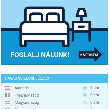
HAVAZÁS ELŐREJELZÉS
0 cm
Ausztria
0 cm
Franciaország
0 cm
Magyarország