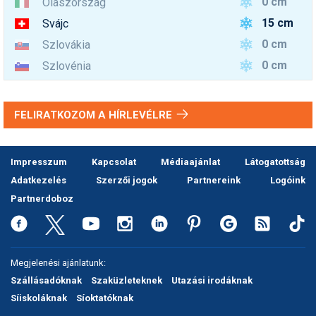
0 cm
Olaszország
15 cm
Svájc
0 cm
Szlovákia
0 cm
Szlovénia
FELIRATKOZOM A HÍRLEVÉLRE
Impresszum
Kapcsolat
Médiaajánlat
Látogatottság
Adatkezelés
Szerzői jogok
Partnereink
Logóink
Partnerdoboz
Megjelenési ajánlatunk:
Szállásadóknak
Szaküzleteknek
Utazási irodáknak
Síiskoláknak
Síoktatóknak