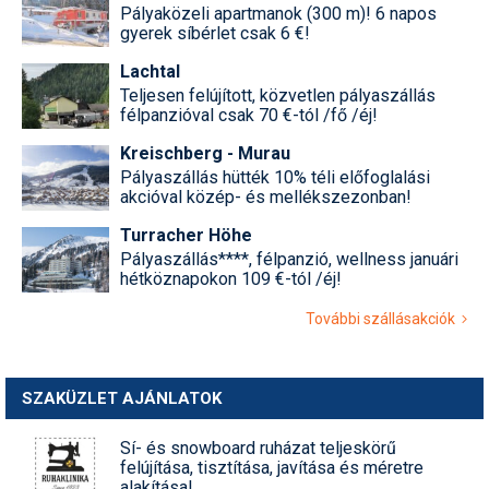
Pályaközeli apartmanok (300 m)! 6 napos
gyerek síbérlet csak 6 €!
Lachtal
Teljesen felújított, közvetlen pályaszállás
félpanzióval csak 70 €-tól /fő /éj!
Kreischberg - Murau
Pályaszállás hütték 10% téli előfoglalási
akcióval közép- és mellékszezonban!
Turracher Höhe
Pályaszállás****, félpanzió, wellness januári
hétköznapokon 109 €-tól /éj!
További szállásakciók
SZAKÜZLET AJÁNLATOK
Sí- és snowboard ruházat teljeskörű
felújítása, tisztítása, javítása és méretre
alakítása!