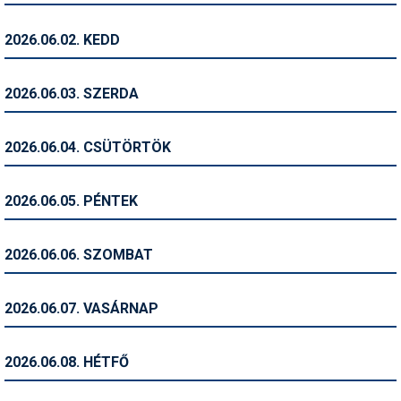
Humor
2026.06.02. KEDD
Hütte
Ingatlan
2026.06.03. SZERDA
Interjúk
2026.06.04. CSÜTÖRTÖK
Játékok
Kerékpár
2026.06.05. PÉNTEK
Korcsolya
2026.06.06. SZOMBAT
Könyvajánló
Magazinok
2026.06.07. VASÁRNAP
Munkavállalás
2026.06.08. HÉTFŐ
Olvasnivaló