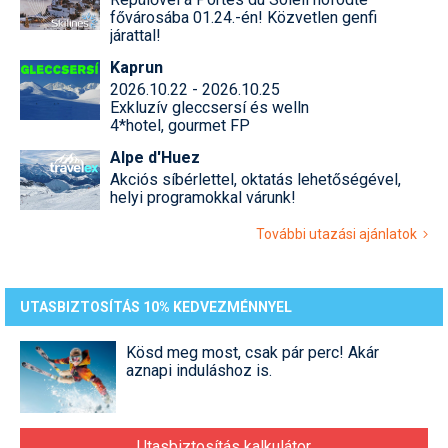
fővárosába 01.24.-én! Közvetlen genfi
járattal!
Kaprun
2026.10.22 - 2026.10.25
Exkluzív gleccsersí és welln
4*hotel, gourmet FP
Alpe d'Huez
Akciós síbérlettel, oktatás lehetőségével,
helyi programokkal várunk!
További utazási ajánlatok
UTASBIZTOSÍTÁS 10% KEDVEZMÉNNYEL
Kösd meg most, csak pár perc! Akár
aznapi induláshoz is.
Utasbiztosítás kalkulátor