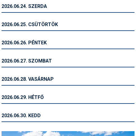
2026.06.24. SZERDA
Termékajánló
Történelem
2026.06.25. CSÜTÖRTÖK
Túrasí
2026.06.26. PÉNTEK
Utasbiztosítás
Utazási tippek
2026.06.27. SZOMBAT
Védőfelszerelés
2026.06.28. VASÁRNAP
Wellness
2026.06.29. HÉTFŐ
2026.06.30. KEDD