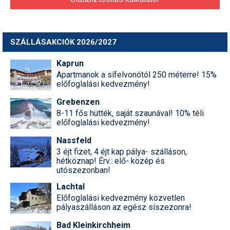
SZÁLLÁSAKCIÓK 2026/2027
Kaprun
Apartmanok a sífelvonótól 250 méterre! 15%
előfoglalási kedvezmény!
Grebenzen
8-11 fős hütték, saját szaunával! 10% téli
előfoglalási kedvezmény!
Nassfeld
3 éjt fizet, 4 éjt kap pálya- szálláson,
hétköznap! Érv.: elő- közép és
utószezonban!
Lachtal
Előfoglalási kedvezmény közvetlen
pályaszálláson az egész síszezonra!
Bad Kleinkirchheim