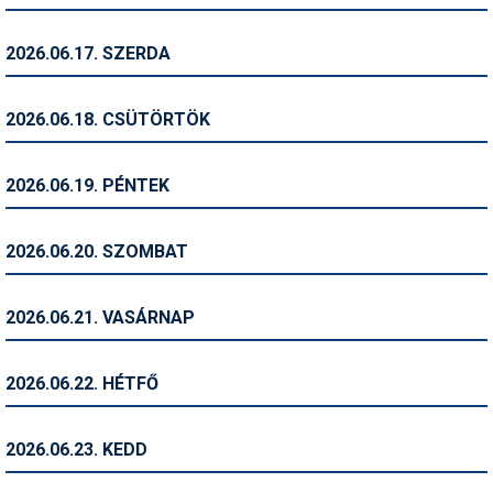
Síruházat
Síszerviz
2026.06.17. SZERDA
Sítechnika
2026.06.18. CSÜTÖRTÖK
Síugrás
Snowboard
2026.06.19. PÉNTEK
Snowboardfelszerelés
2026.06.20. SZOMBAT
Sportorvos
Szakértők
2026.06.21. VASÁRNAP
Szánkó
2026.06.22. HÉTFŐ
Szótárak
Telemark
2026.06.23. KEDD
Téli sportok