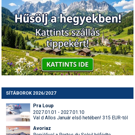
SÍTÁBOROK 2026/2027
Pra Loup
2027.01.01 - 2027.01.10
Val d Allos Január első hetében! 315 EUR-tól
Avoriaz
Repülővel a Portes du Soleil hófödte