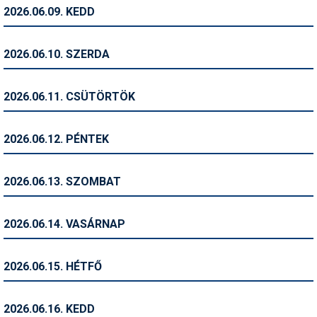
Pályázatok
2026.06.09. KEDD
Portálinfo
2026.06.10. SZERDA
Rajzok
Síbérletárak
2026.06.11. CSÜTÖRTÖK
Síbörze
2026.06.12. PÉNTEK
Sícipő
Sífelszerelés
2026.06.13. SZOMBAT
Sífutás
2026.06.14. VASÁRNAP
Síléc
Símánia
2026.06.15. HÉTFŐ
Síoktatás
2026.06.16. KEDD