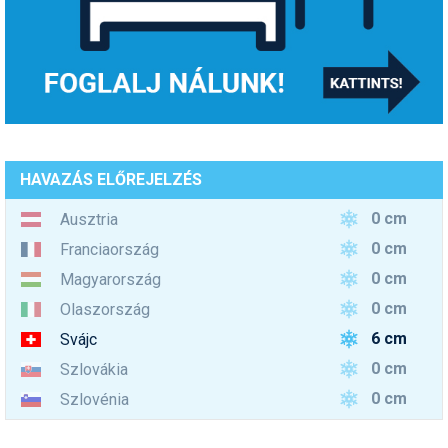
HAVAZÁS ELŐREJELZÉS
0 cm
Ausztria
0 cm
Franciaország
0 cm
Magyarország
0 cm
Olaszország
6 cm
Svájc
0 cm
Szlovákia
0 cm
Szlovénia