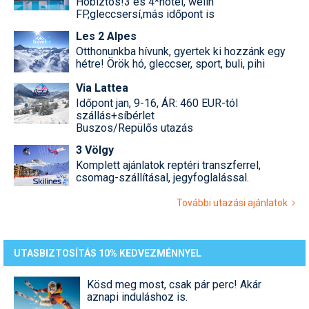
Hóbiztos!3 és 4*hotel, welln
FP,gleccsersí,más időpont is
Les 2 Alpes
Otthonunkba hívunk, gyertek ki hozzánk egy
hétre! Örök hó, gleccser, sport, buli, pihi
Via Lattea
Időpont jan, 9-16, ÁR: 460 EUR-tól
szállás+síbérlet
Buszos/Repülős utazás
3 Völgy
Komplett ajánlatok reptéri transzferrel,
csomag-szállításal, jegyfoglalással.
További utazási ajánlatok
UTASBIZTOSÍTÁS 10% KEDVEZMÉNNYEL
Kösd meg most, csak pár perc! Akár
aznapi induláshoz is.