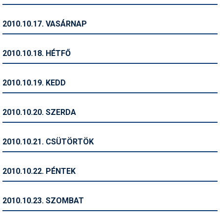
Síruházat
Síszerviz
2010.10.17. VASÁRNAP
Sítechnika
2010.10.18. HÉTFŐ
Síugrás
Snowboard
2010.10.19. KEDD
Snowboardfelszerelés
2010.10.20. SZERDA
Sportorvos
Szakértők
2010.10.21. CSÜTÖRTÖK
Szánkó
2010.10.22. PÉNTEK
Szótárak
Telemark
2010.10.23. SZOMBAT
Téli sportok