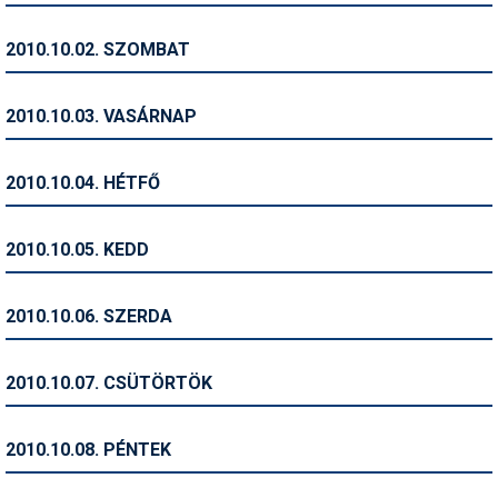
Humor
2010.10.02. SZOMBAT
Hütte
Ingatlan
2010.10.03. VASÁRNAP
Interjúk
2010.10.04. HÉTFŐ
Játékok
Kerékpár
2010.10.05. KEDD
Korcsolya
2010.10.06. SZERDA
Könyvajánló
Magazinok
2010.10.07. CSÜTÖRTÖK
Munkavállalás
2010.10.08. PÉNTEK
Olvasnivaló