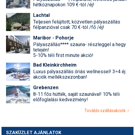
hétköznapokon 109 €-tól /éj!
Lachtal
Teljesen felújított, közvetlen pályaszállás
félpanzióval csak 70 €-tól /fő /éj!
Maribor - Pohorje
Pályaszállás**** szauna- részleggel a hegy
tetején!
5-10% téli first minute akció!
Bad Kleinkirchheim
Luxus pályaszállás óriás wellnessel! 3=4 éj
akciók mellékszezonban!
Grebenzen
8-11 fős hütték, saját szaunával! 10% téli
előfoglalási kedvezmény!
További szállásakciók
SZAKÜZLET AJÁNLATOK