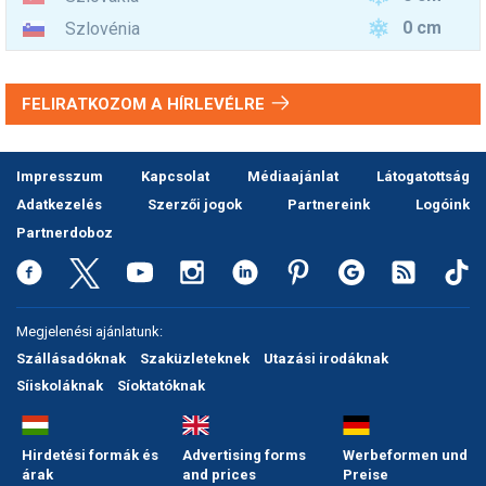
0 cm
Szlovénia
FELIRATKOZOM A HÍRLEVÉLRE
Impresszum
Kapcsolat
Médiaajánlat
Látogatottság
Adatkezelés
Szerzői jogok
Partnereink
Logóink
Partnerdoboz
Megjelenési ajánlatunk:
Szállásadóknak
Szaküzleteknek
Utazási irodáknak
Síiskoláknak
Síoktatóknak
Hirdetési formák és
Advertising forms
Werbeformen und
árak
and prices
Preise