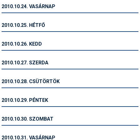
2010.10.24. VASÁRNAP
Termékajánló
Történelem
2010.10.25. HÉTFŐ
Túrasí
2010.10.26. KEDD
Utasbiztosítás
Utazási tippek
2010.10.27. SZERDA
Védőfelszerelés
2010.10.28. CSÜTÖRTÖK
Wellness
2010.10.29. PÉNTEK
2010.10.30. SZOMBAT
2010.10.31. VASÁRNAP