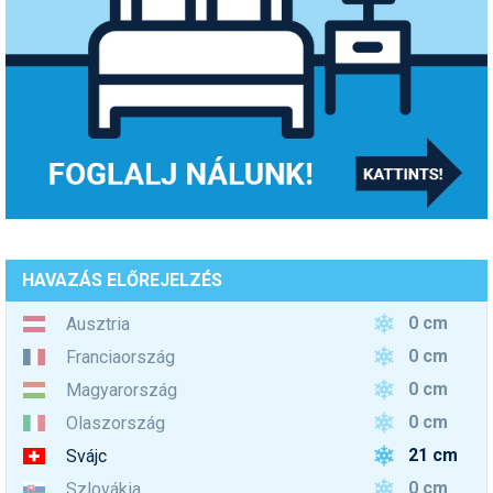
HAVAZÁS ELŐREJELZÉS
0 cm
Ausztria
0 cm
Franciaország
0 cm
Magyarország
0 cm
Olaszország
21 cm
Svájc
0 cm
Szlovákia