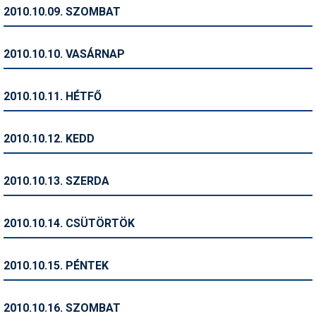
Pályázatok
2010.10.09. SZOMBAT
Portálinfo
2010.10.10. VASÁRNAP
Rajzok
Síbérletárak
2010.10.11. HÉTFŐ
Síbörze
2010.10.12. KEDD
Sícipő
Sífelszerelés
2010.10.13. SZERDA
Sífutás
2010.10.14. CSÜTÖRTÖK
Síléc
Símánia
2010.10.15. PÉNTEK
Síoktatás
2010.10.16. SZOMBAT