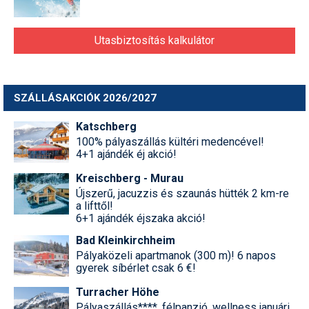
Utasbiztosítás kalkulátor
SZÁLLÁSAKCIÓK 2026/2027
Katschberg
100% pályaszállás kültéri medencével!
4+1 ajándék éj akció!
Kreischberg - Murau
Újszerű, jacuzzis és szaunás hütték 2 km-re
a lifttől!
6+1 ajándék éjszaka akció!
Bad Kleinkirchheim
Pályaközeli apartmanok (300 m)! 6 napos
gyerek síbérlet csak 6 €!
Turracher Höhe
Pályaszállás****, félpanzió, wellness januári