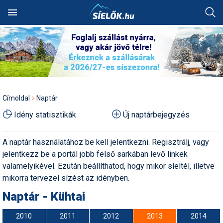
Keresés
SÍTEREPEK
SZÁLLÁSOK
Chamonix: Lezárták az
Akciók
Alpesi sí
Síbörze
Fotóalbumok
Ausztria
Szállásadók akciós
Síterepkereső
Szálláskereső
Hol van a legtöbb hó?
Síutak és sítáborok
Síiskolák
Síszaküzletek
Síléc
Síterepek
Ausztria
Ausztria
Olaszország
Ausztria
Ausztria
Aiguille du Midi legendás
ajánlatai
HÓJELENTÉS
TÁBOROK
jégalagútját
Alpesi sí
Egyéb hósport
Sícipő
Háttérképek
Franciaország
Élménybeszámolók
Szállásakciók
Hol havazott mostanában?
Besíző táborok
Síoktatók
Síkölcsönzők
Sífutó-felszerelés
Útitárskeresés
Összes ország
Franciaország
Bosznia
Franciaország
Bosznia
Utazási irodák akciós
OKTATÁS
ÜZLETEK
Búcsúzik a Rosenkranz
ajánlatai
Autós tippek
Freeride
Sífelszerelés
Karikatúrák
Lengyelország
Címoldal
Naptár
felvonó – de egy darabja
Síbérletárak
Pályaszállások
Hol esett a legtöbb hó?
Szilveszteri utak
Műanyagpályák
Síszervizek
Túrasí-felszerelés
Síút, síbérlet, lefoglalt
Lengyelország
Lengyelország
Olaszország
Magyarország
örökre a tiéd lehet!
APRÓ
FÓRUM
szállás átadása
Síszaküzletek akciós
Idény statisztikák
Új naptárbejegyzés
Balesetmegelőzés
Freestyle
Síléc
Legszebb képek
Magyarország
ajánlatai
Terepcsoportok
Wellnesshotelek
Hol várható havazás?
Party táborok
Snowboardiskolák
Síruhajavítás
Sícipő
Magyarország
Magyarország
Svájc
Olaszország
Próbáld ki ingyen Eplény új
Üdülési jog átadása
Family Flowline pályáját!
Balesetvédelem
Hószán
Síruházat
Legszebb rajzok
Olaszország
Hírek
Rovatok
Síterepek akciós ajánlatai
A naptár használatához be kell jelentkezni. Regisztrálj, vagy
Toplista
Élményfürdők
Havazás-előrejelzés a
Buszos utak
Sífutóiskolák
Snowboardüzletek
Sítúracipő
Olaszország
Olaszország
Szlovákia
Románia
térképen
Síoktatás, sítanulás,
jelentkezz be a portál jobb felső sarkában levő linkek
Újabb világsztár érkezik az
Egyéb hósport
Hótalp
Síszerviz
Legjobb videók
Románia
hogyan síeljünk?
Sírégiók akciós ajánlatai
Téli sportok
Felszerelés
Időjárás előrejelzés
Hütték
Repülős utak
Sítáborok oktatással
Snowboardkölcsönzők
Snowboard
Összes ország
Románia
Svájc
Szlovákia
Alpok legendás
valamelyikével. Ezután beállíthatod, hogy mikor síeltél, illetve
Hótérkép
szezonnyitójára
Élménybeszámolók
Korcsolya
Snowboardfelszerelés
Pályázatok
Svájc
mikorra tervezel sízést az idényben.
Sérülések,
Síbérlet akciók
Galéria
Webkamerák
Havazás előrejelzés
Olcsó szállások
Akciós utak
Síiskolák térképen
Snowboardszervizek
Snowboardcipő
Összes ország
Svájc
Szerbia
balesetmegelőzés
Nyári síelés: Európában
Naptár - Kühtai
Felkészülés
Sífutás
Védőfelszerelés
Rajzok
Szlovákia
olvad, Chilében rekordhó
Webkamerák
Családi akciók
Pályaszállások
Egyesületek
Outdoor-ruházati boltok
Ruházat
Szlovákia
Szlovákia
Játék
Akciók
Sífelszerelés, síszerviz
hullott
2010
2011
2012
2013
2014
Felszerelés
Síugrás
Videók
Szlovénia
Fotók
First minute akciók
Síelés + wellness
Szakmai szervezetek
Webáruházak
Védőfelszerelés
Szlovénia
Szlovénia