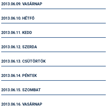
Pályázatok
2013.06.09. VASÁRNAP
Portálinfo
2013.06.10. HÉTFŐ
Rajzok
Síbérletárak
2013.06.11. KEDD
Síbörze
2013.06.12. SZERDA
Sícipő
Sífelszerelés
2013.06.13. CSÜTÖRTÖK
Sífutás
2013.06.14. PÉNTEK
Síléc
Símánia
2013.06.15. SZOMBAT
Síoktatás
2013.06.16. VASÁRNAP