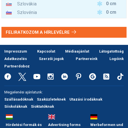
0 cm
Szlovákia
0 cm
Szlovénia
FELIRATKOZOM A HÍRLEVÉLRE
Impresszum
Kapcsolat
Médiaajánlat
Látogatottság
Adatkezelés
Szerzői jogok
Partnereink
Logóink
Partnerdoboz
Megjelenési ajánlatunk:
Szállásadóknak
Szaküzleteknek
Utazási irodáknak
Síiskoláknak
Síoktatóknak
Hirdetési formák és
Advertising forms
Werbeformen und