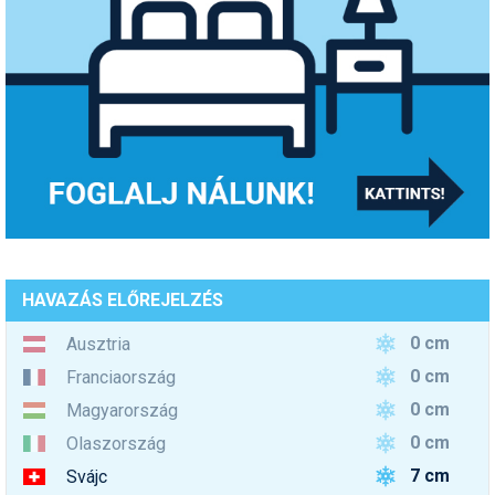
HAVAZÁS ELŐREJELZÉS
0 cm
Ausztria
0 cm
Franciaország
0 cm
Magyarország
0 cm
Olaszország
7 cm
Svájc