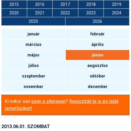
Snowboard
Az idei nyár újdonságai
2015
2016
2017
2018
2019
Regisztráció
Belépés
Chopokon és a Magas-
Filmajánló
Snowboard
Videóajánlás
Válogatás
Pályaszállások
Nyári ajánlatok
Sítáborok oktatással
Cikkek a síoktatásról
Nagykereskedések
Autófelszerelés
Összes ország
Összes ország
Tátrában
2020
2021
2022
2023
2024
Egyéb téli sportok
Miért érdemes regisztrálni?
Freeride
Szánkó
Webkamerák
2025
2026
Utazási irodák
Snowboardoktatók
Sífutóüzletek
Korcsolya
Hóvihar: több méter friss
Versenyek, versenyzők
hó Chilében és
Freestyle
Telemark
Argentínában
január
február
Sífutásoktatók
Túrasíüzletek
Egyéb termékek
Síelős filmek, videók,
tévéműsorok
Galéria
Túrasí
március
április
Kranjska Gora: végre
Akciók
Új termékek
átadták a négyüléses
Túrasí és Sífutás
felvonót
Hasznos tanácsok
május
június
⬇
Telepítsd alkalmazásként a sielok.hu-t
Termékkereső
július
augusztus
Síelést kiegészítő sportok:
Kreischberg: kezdődhet az
Havazin
bringa, szörf, stb.
új Rosenkranz-lift építése
szeptember
október
Hírek
Minden egyéb síeléshez
Megnyitott a Riders Park
november
december
kapcsolódó téma
Donovalyban
Hírlevél
A honlappal kapcsolatos
Ki mikor síel
ezen a síterepen
?
Regisztrálj te is és találj
Hójelentés
kérdések és válaszok
ismerősöket!
Hószán
Kötetlen beszélgetések
Hótalp
2013.06.01. SZOMBAT