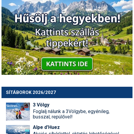
SÍTÁBOROK 2026/2027
3 Völgy
Foglalj nálunk a 3Völgybe, egyénileg,
busszal, repülővel!
Alpe d'Huez
Akciós síbérlettel, oktatás lehetőségével,