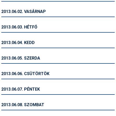
Humor
2013.06.02. VASÁRNAP
Hütte
Ingatlan
2013.06.03. HÉTFŐ
Interjúk
2013.06.04. KEDD
Játékok
Kerékpár
2013.06.05. SZERDA
Korcsolya
2013.06.06. CSÜTÖRTÖK
Könyvajánló
Magazinok
2013.06.07. PÉNTEK
Munkavállalás
2013.06.08. SZOMBAT
Olvasnivaló