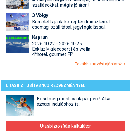
szállásokkal, mégis jó áron!
3 Völgy
Komplett ajánlatok reptéri transzferrel,
csomag-szállításal, jegyfoglalással.
Kaprun
2026.10.22 - 2026.10.25
Exkluzív gleccsersí és welln
4*hotel, gourmet FP
További utazási ajánlatok
UTASBIZTOSÍTÁS 10% KEDVEZMÉNNYEL
Kösd meg most, csak pár perc! Akár
aznapi induláshoz is.
Utasbiztosítás kalkulátor