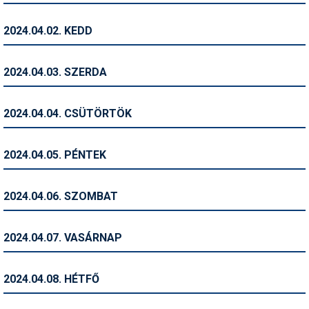
Humor
2024.04.02. KEDD
Hütte
Ingatlan
2024.04.03. SZERDA
Interjúk
2024.04.04. CSÜTÖRTÖK
Játékok
Kerékpár
2024.04.05. PÉNTEK
Korcsolya
2024.04.06. SZOMBAT
Könyvajánló
Magazinok
2024.04.07. VASÁRNAP
Munkavállalás
2024.04.08. HÉTFŐ
Olvasnivaló