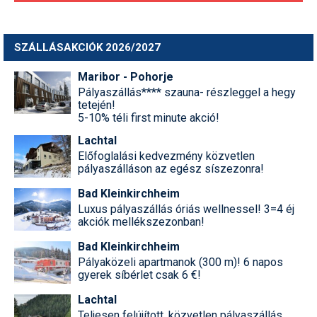
SZÁLLÁSAKCIÓK 2026/2027
Maribor - Pohorje
Pályaszállás**** szauna- részleggel a hegy
tetején!
5-10% téli first minute akció!
Lachtal
Előfoglalási kedvezmény közvetlen
pályaszálláson az egész síszezonra!
Bad Kleinkirchheim
Luxus pályaszállás óriás wellnessel! 3=4 éj
akciók mellékszezonban!
Bad Kleinkirchheim
Pályaközeli apartmanok (300 m)! 6 napos
gyerek síbérlet csak 6 €!
Lachtal
Teljesen felújított, közvetlen pályaszállás