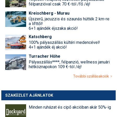
félpanzióval csak 70 €-tól /fő /éj!
Kreischberg - Murau
Újszerű, jacuzzis és szaunás hütték 2 km-re
a lifttől!
6+1 ajándék éjszaka akció!
Katschberg
100% pályaszállás kültéri medencével!
4+1 ajándék éj akció!
Turracher Höhe
Pályaszállás****, félpanzió, wellness januári
hétköznapokon 109 €-tól /éj!
További szállásakciók
SZAKÜZLET AJÁNLATOK
Minden ruházat és cipő akcióban akár 50%-ig