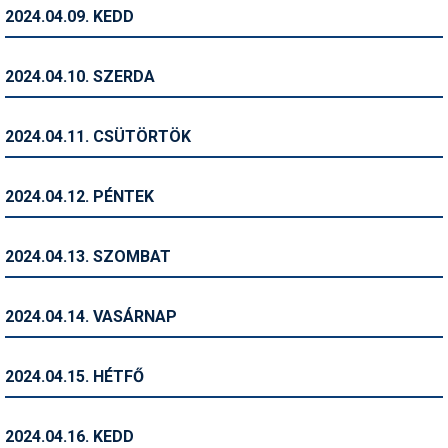
Pályázatok
2024.04.09. KEDD
Portálinfo
2024.04.10. SZERDA
Rajzok
Síbérletárak
2024.04.11. CSÜTÖRTÖK
Síbörze
2024.04.12. PÉNTEK
Sícipő
Sífelszerelés
2024.04.13. SZOMBAT
Sífutás
2024.04.14. VASÁRNAP
Síléc
Símánia
2024.04.15. HÉTFŐ
Síoktatás
2024.04.16. KEDD