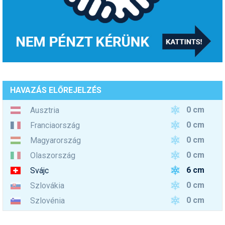
HAVAZÁS ELŐREJELZÉS
0 cm
Ausztria
0 cm
Franciaország
0 cm
Magyarország
0 cm
Olaszország
6 cm
Svájc
0 cm
Szlovákia
0 cm
Szlovénia