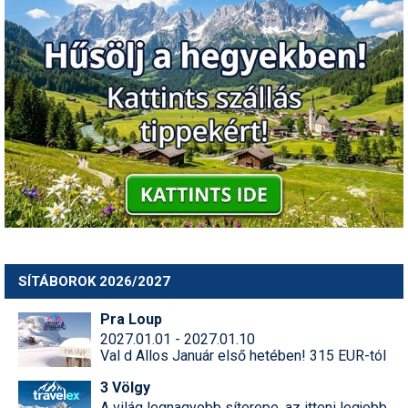
SÍTÁBOROK 2026/2027
Pra Loup
2027.01.01 - 2027.01.10
Val d Allos Január első hetében! 315 EUR-tól
3 Völgy
A világ legnagyobb síterepe, az itteni legjobb