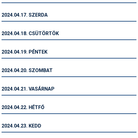
Síruházat
Síszerviz
2024.04.17. SZERDA
Sítechnika
2024.04.18. CSÜTÖRTÖK
Síugrás
Snowboard
2024.04.19. PÉNTEK
Snowboardfelszerelés
2024.04.20. SZOMBAT
Sportorvos
Szakértők
2024.04.21. VASÁRNAP
Szánkó
2024.04.22. HÉTFŐ
Szótárak
Telemark
2024.04.23. KEDD
Téli sportok