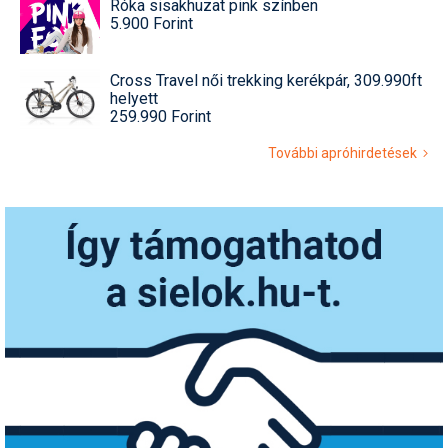
Róka sisakhuzat pink színben
5.900 Forint
Cross Travel női trekking kerékpár, 309.990ft
helyett
259.990 Forint
További apróhirdetések