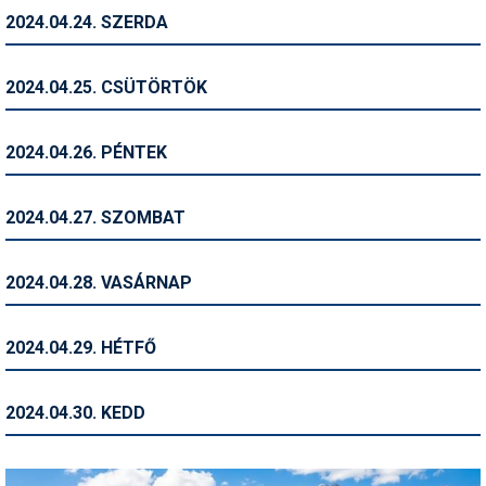
2024.04.24. SZERDA
Termékajánló
Történelem
2024.04.25. CSÜTÖRTÖK
Túrasí
2024.04.26. PÉNTEK
Utasbiztosítás
Utazási tippek
2024.04.27. SZOMBAT
Védőfelszerelés
2024.04.28. VASÁRNAP
Wellness
2024.04.29. HÉTFŐ
2024.04.30. KEDD