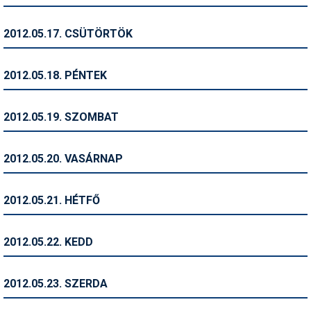
Síruházat
Síszerviz
2012.05.17. CSÜTÖRTÖK
Sítechnika
2012.05.18. PÉNTEK
Síugrás
Snowboard
2012.05.19. SZOMBAT
Snowboardfelszerelés
2012.05.20. VASÁRNAP
Sportorvos
Szakértők
2012.05.21. HÉTFŐ
Szánkó
2012.05.22. KEDD
Szótárak
Telemark
2012.05.23. SZERDA
Téli sportok