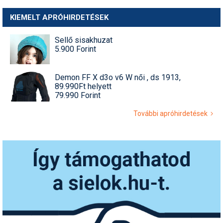
KIEMELT APRÓHIRDETÉSEK
Sellő sisakhuzat
5.900 Forint
Demon FF X d3o v6 W női , ds 1913,
89.990Ft helyett
79.990 Forint
További apróhirdetések