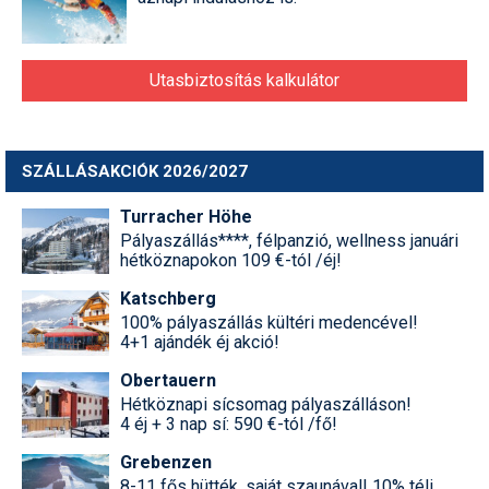
Utasbiztosítás kalkulátor
SZÁLLÁSAKCIÓK 2026/2027
Turracher Höhe
Pályaszállás****, félpanzió, wellness januári
hétköznapokon 109 €-tól /éj!
Katschberg
100% pályaszállás kültéri medencével!
4+1 ajándék éj akció!
Obertauern
Hétköznapi sícsomag pályaszálláson!
4 éj + 3 nap sí: 590 €-tól /fő!
Grebenzen
8-11 fős hütték, saját szaunával! 10% téli