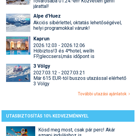
fővárosába 01.24.-én! Közvetlen genfi
járattal!
Alpe d'Huez
Akciós síbérlettel, oktatás lehetőségével,
helyi programokkal várunk!
Kaprun
2026.12.03 - 2026.12.06
Hóbiztos!3 és 4*hotel, welln
FP,gleccsersí,más időpont is
3 Völgy
2027.03.12 - 2027.03.21
Már 615 EUR-tól buszos utazással elérhető
3 Völgy
További utazási ajánlatok
UTASBIZTOSÍTÁS 10% KEDVEZMÉNNYEL
Kösd meg most, csak pár perc! Akár
aznapi induláshoz is.