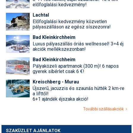
előfoglalási kedvezmény!
Lachtal
Előfoglalási kedvezmény közvetlen
pályaszálláson az egész síszezonra!
Bad Kleinkirchheim
Luxus pályaszállás óriás wellnessel! 3=4 éj
akciók mellékszezonban!
Bad Kleinkirchheim
Pályaközeli apartmanok (300 m)! 6 napos
gyerek síbérlet csak 6 €!
Kreischberg - Murau
Újszerű, jacuzzis és szaunás hütték 2 km-re
a lifttől!
6+1 ajándék éjszaka akció!
További szállásakciók
SZAKÜZLET AJÁNLATOK