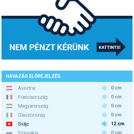
HAVAZÁS ELŐREJELZÉS
0 cm
Ausztria
0 cm
Franciaország
0 cm
Magyarország
0 cm
Olaszország
12 cm
Svájc
0 cm
Szlovákia