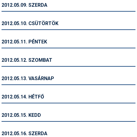
Pályázatok
2012.05.09. SZERDA
Portálinfo
2012.05.10. CSÜTÖRTÖK
Rajzok
Síbérletárak
2012.05.11. PÉNTEK
Síbörze
2012.05.12. SZOMBAT
Sícipő
Sífelszerelés
2012.05.13. VASÁRNAP
Sífutás
2012.05.14. HÉTFŐ
Síléc
Símánia
2012.05.15. KEDD
Síoktatás
2012.05.16. SZERDA