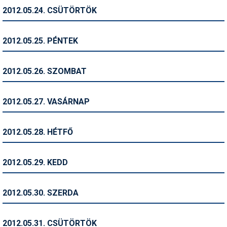
2012.05.24. CSÜTÖRTÖK
Termékajánló
Történelem
2012.05.25. PÉNTEK
Túrasí
2012.05.26. SZOMBAT
Utasbiztosítás
Utazási tippek
2012.05.27. VASÁRNAP
Védőfelszerelés
2012.05.28. HÉTFŐ
Wellness
2012.05.29. KEDD
2012.05.30. SZERDA
2012.05.31. CSÜTÖRTÖK