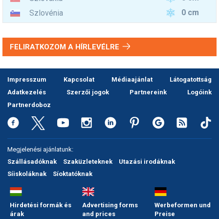
0 cm
Szlovénia
FELIRATKOZOM A HÍRLEVÉLRE
Impresszum
Kapcsolat
Médiaajánlat
Látogatottság
Adatkezelés
Szerzői jogok
Partnereink
Logóink
Partnerdoboz
Megjelenési ajánlatunk:
Szállásadóknak
Szaküzleteknek
Utazási irodáknak
Síiskoláknak
Síoktatóknak
Hirdetési formák és
Advertising forms
Werbeformen und
árak
and prices
Preise