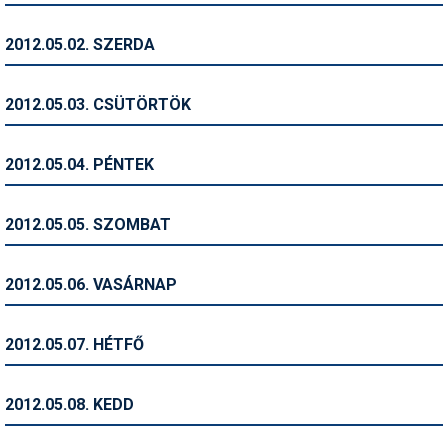
Humor
2012.05.02. SZERDA
Hütte
Ingatlan
2012.05.03. CSÜTÖRTÖK
Interjúk
2012.05.04. PÉNTEK
Játékok
Kerékpár
2012.05.05. SZOMBAT
Korcsolya
2012.05.06. VASÁRNAP
Könyvajánló
Magazinok
2012.05.07. HÉTFŐ
Munkavállalás
2012.05.08. KEDD
Olvasnivaló