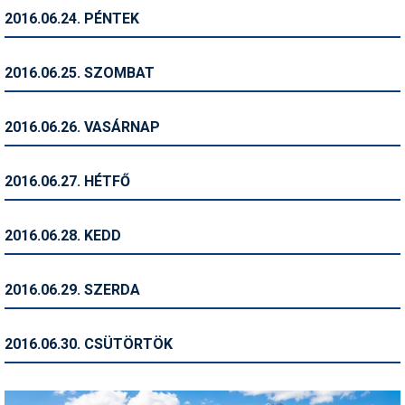
2016.06.24. PÉNTEK
Termékajánló
Történelem
2016.06.25. SZOMBAT
Túrasí
2016.06.26. VASÁRNAP
Utasbiztosítás
Utazási tippek
2016.06.27. HÉTFŐ
Védőfelszerelés
2016.06.28. KEDD
Wellness
2016.06.29. SZERDA
2016.06.30. CSÜTÖRTÖK