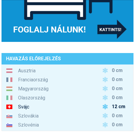
HAVAZÁS ELŐREJELZÉS
0 cm
Ausztria
0 cm
Franciaország
0 cm
Magyarország
0 cm
Olaszország
12 cm
Svájc
0 cm
Szlovákia
0 cm
Szlovénia