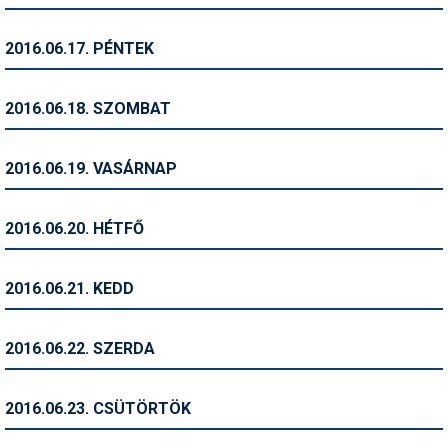
Síruházat
Síszerviz
2016.06.17. PÉNTEK
Sítechnika
2016.06.18. SZOMBAT
Síugrás
Snowboard
2016.06.19. VASÁRNAP
Snowboardfelszerelés
2016.06.20. HÉTFŐ
Sportorvos
Szakértők
2016.06.21. KEDD
Szánkó
2016.06.22. SZERDA
Szótárak
Telemark
2016.06.23. CSÜTÖRTÖK
Téli sportok