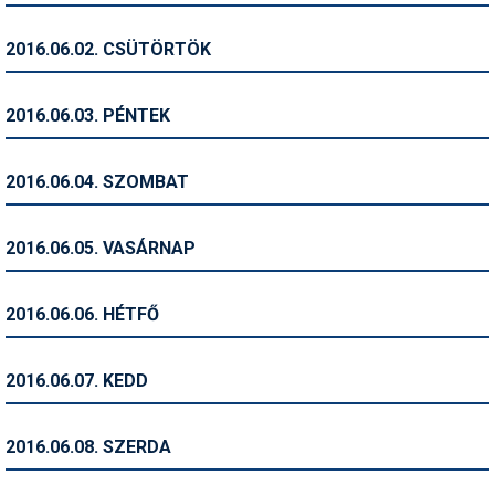
Humor
2016.06.02. CSÜTÖRTÖK
Hütte
Ingatlan
2016.06.03. PÉNTEK
Interjúk
2016.06.04. SZOMBAT
Játékok
Kerékpár
2016.06.05. VASÁRNAP
Korcsolya
2016.06.06. HÉTFŐ
Könyvajánló
Magazinok
2016.06.07. KEDD
Munkavállalás
2016.06.08. SZERDA
Olvasnivaló