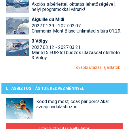
Akciós síbérlettel, oktatás lehetőségével,
helyi programokkal várunk!
Aiguille du Midi
2027.01.29 - 2027.02.07
Chamonix-Mont Blanc Unlimited sítúra 01.29.
3 Völgy
2027.03.12 - 2027.03.21
Már 615 EUR-tól buszos utazással elérhető
3 Völgy
További utazási ajánlatok
UTASBIZTOSÍTÁS 10% KEDVEZMÉNNYEL
Kösd meg most, csak pár perc! Akár
aznapi induláshoz is.
Utasbiztosítás kalkulátor