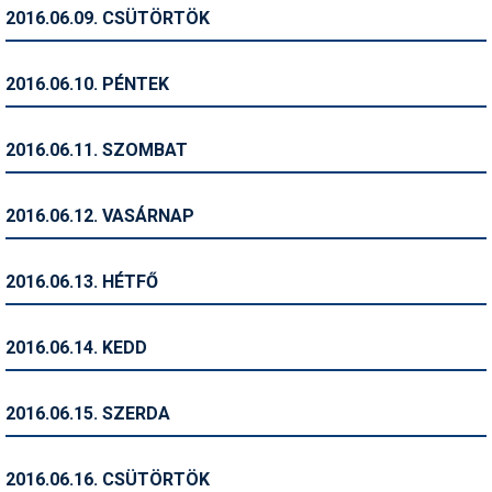
Pályázatok
2016.06.09. CSÜTÖRTÖK
Portálinfo
2016.06.10. PÉNTEK
Rajzok
Síbérletárak
2016.06.11. SZOMBAT
Síbörze
2016.06.12. VASÁRNAP
Sícipő
Sífelszerelés
2016.06.13. HÉTFŐ
Sífutás
2016.06.14. KEDD
Síléc
Símánia
2016.06.15. SZERDA
Síoktatás
2016.06.16. CSÜTÖRTÖK