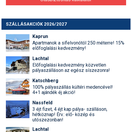
SZÁLLÁSAKCIÓK 2026/2027
Kaprun
Apartmanok a sífelvonótól 250 méterre! 15%
előfoglalási kedvezmény!
Lachtal
Előfoglalási kedvezmény közvetlen
pályaszálláson az egész síszezonra!
Katschberg
100% pályaszállás kültéri medencével!
4+1 ajándék éj akció!
Nassfeld
3 éjt fizet, 4 éjt kap pálya- szálláson,
hétköznap! Érv.: elő- közép és
utószezonban!
Lachtal