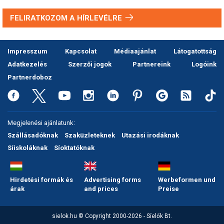
FELIRATKOZOM A HÍRLEVÉLRE
Impresszum
Kapcsolat
Médiaajánlat
Látogatottság
Adatkezelés
Szerzői jogok
Partnereink
Logóink
Partnerdoboz
Megjelenési ajánlatunk:
Szállásadóknak
Szaküzleteknek
Utazási irodáknak
Síiskoláknak
Síoktatóknak
Hirdetési formák és
Advertising forms
Werbeformen und
árak
and prices
Preise
sielok.hu © Copyright 2000-2026 - Síelők Bt.