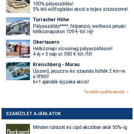
100% pályaszállás!
5% téli előfoglalási akció a teljes síszezonra!
Turracher Höhe
Pályaszállás****, félpanzió, wellness januári
hétköznapokon 109 €-tól /éj!
Obertauern
Hétköznapi sícsomag pályaszálláson!
4 éj + 3 nap sí: 590 €-tól /fő!
Kreischberg - Murau
Újszerű, jacuzzis és szaunás hütték 2 km-re
a lifttől!
6+1 ajándék éjszaka akció!
További szállásakciók
SZAKÜZLET AJÁNLATOK
Minden ruházat és cipő akcióban akár 50%-ig