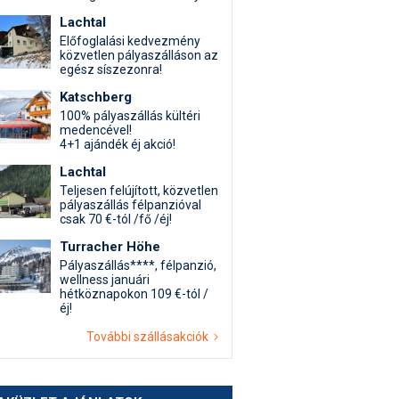
Lachtal
Előfoglalási kedvezmény
közvetlen pályaszálláson az
egész síszezonra!
Katschberg
100% pályaszállás kültéri
medencével!
4+1 ajándék éj akció!
Lachtal
Teljesen felújított, közvetlen
pályaszállás félpanzióval
csak 70 €-tól /fő /éj!
Turracher Höhe
Pályaszállás****, félpanzió,
wellness januári
hétköznapokon 109 €-tól /
éj!
További szállásakciók