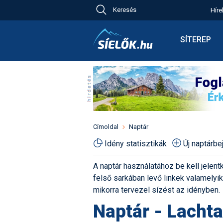
Keresés
Híre
Ch
Bú
SÍTEREP
Pr
Síterepkere
Új
Élménybesz
Ny
Síbérletárak
A
Terepcsopo
Hó
Toplista
Kr
Időjárás előr
Címoldal
Naptár
Kr
Havazás előr
Idény statisztikák
Új naptárb
M
Webkamerá
A naptár használatához be kell jelentk
Fotók
felső sarkában levő linkek valamelyiké
Pályaszállá
mikorra tervezel sízést az idényben.
Naptár - Lachta