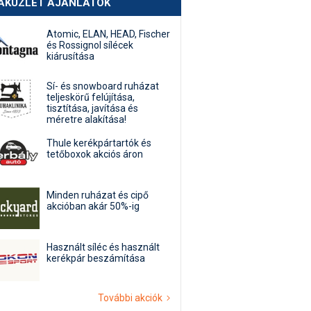
AKÜZLET AJÁNLATOK
Atomic, ELAN, HEAD, Fischer
és Rossignol sílécek
kiárusítása
Sí- és snowboard ruházat
teljeskörű felújítása,
tisztítása, javítása és
méretre alakítása!
Thule kerékpártartók és
tetőboxok akciós áron
Minden ruházat és cipő
akcióban akár 50%-ig
Használt síléc és használt
kerékpár beszámítása
További akciók