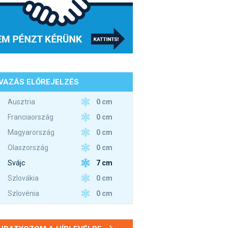
VAZÁS ELŐREJELZÉS
0 cm
Ausztria
0 cm
Franciaország
0 cm
Magyarország
0 cm
Olaszország
7 cm
Svájc
0 cm
Szlovákia
0 cm
Szlovénia