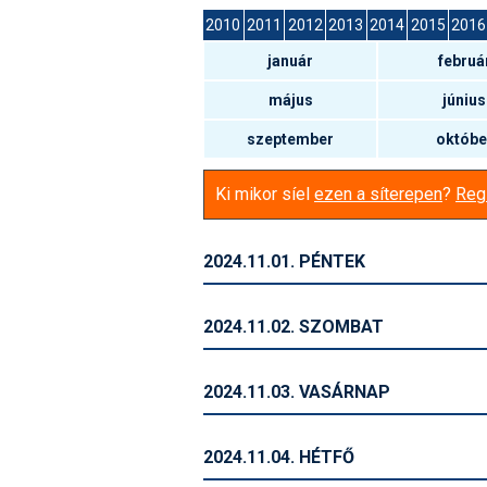
2010
2011
2012
2013
2014
2015
2016
január
februá
május
június
szeptember
októbe
Ki mikor síel
ezen a síterepen
?
Regi
2024.11.01. PÉNTEK
2024.11.02. SZOMBAT
2024.11.03. VASÁRNAP
2024.11.04. HÉTFŐ