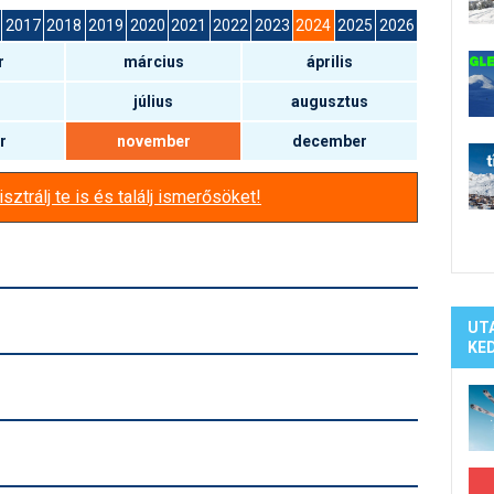
Síelé
2017
2018
2019
2020
2021
2022
2023
2024
2025
2026
Mind
r
március
április
A ho
Köte
július
augusztus
r
november
december
sztrálj te is és találj ismerősöket!
UT
KE