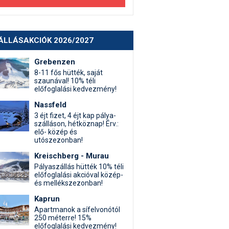
ÁLLÁSAKCIÓK 2026/2027
Grebenzen
8-11 fős hütték, saját
szaunával! 10% téli
előfoglalási kedvezmény!
Nassfeld
3 éjt fizet, 4 éjt kap pálya-
szálláson, hétköznap! Érv.:
elő- közép és
utószezonban!
Kreischberg - Murau
Pályaszállás hütték 10% téli
előfoglalási akcióval közép-
és mellékszezonban!
Kaprun
Apartmanok a sífelvonótól
250 méterre! 15%
előfoglalási kedvezmény!