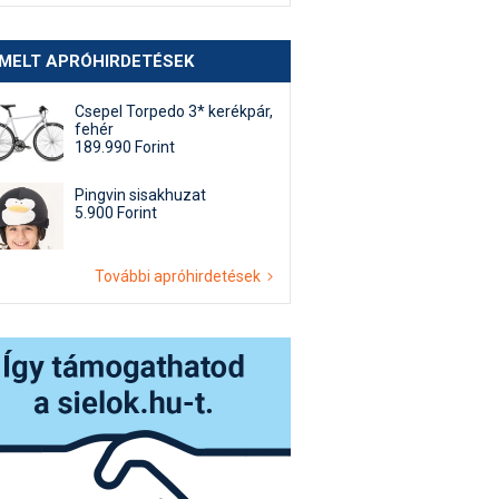
EMELT APRÓHIRDETÉSEK
Csepel Torpedo 3* kerékpár,
fehér
189.990 Forint
Pingvin sisakhuzat
5.900 Forint
További apróhirdetések