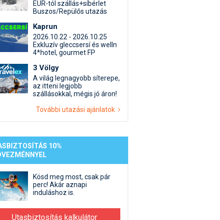
st kiegészítő sportok: bringa, szörf, stb.
Akciók
Új termékek
EUR-tól szállás+síbérlet
Buszos/Repülős utazás
en egyéb síeléshez kapcsolódó téma
Termékkereső
Kaprun
nlappal kapcsolatos kérdések és válaszok
2026.10.22 - 2026.10.25
tlen beszélgetések
Exkluzív gleccsersí és welln
4*hotel, gourmet FP
3 Völgy
A világ legnagyobb síterepe,
az itteni legjobb
szállásokkal, mégis jó áron!
További utazási ajánlatok
ASBIZTOSÍTÁS 10%
DVEZMÉNNYEL
Kösd meg most, csak pár
perc! Akár aznapi
induláshoz is.
Utasbiztosítás kalkulátor