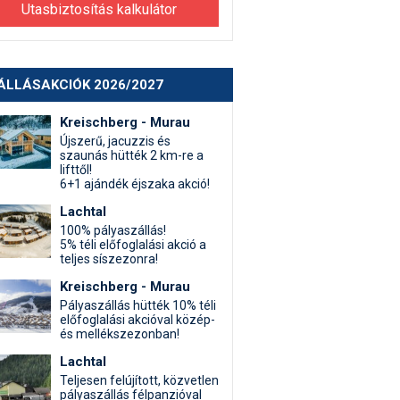
Utasbiztosítás kalkulátor
ÁLLÁSAKCIÓK 2026/2027
Kreischberg - Murau
Újszerű, jacuzzis és
szaunás hütték 2 km-re a
lifttől!
6+1 ajándék éjszaka akció!
Lachtal
100% pályaszállás!
5% téli előfoglalási akció a
teljes síszezonra!
Kreischberg - Murau
Pályaszállás hütték 10% téli
előfoglalási akcióval közép-
és mellékszezonban!
Lachtal
Teljesen felújított, közvetlen
pályaszállás félpanzióval