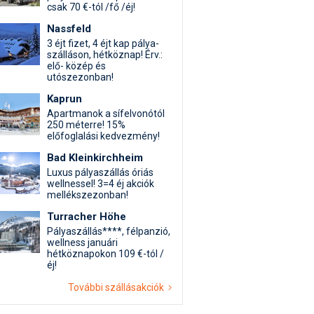
csak 70 €-tól /fő /éj!
Nassfeld
3 éjt fizet, 4 éjt kap pálya-
szálláson, hétköznap! Érv.:
elő- közép és
utószezonban!
Kaprun
Apartmanok a sífelvonótól
250 méterre! 15%
előfoglalási kedvezmény!
Bad Kleinkirchheim
Luxus pályaszállás óriás
wellnessel! 3=4 éj akciók
mellékszezonban!
Turracher Höhe
Pályaszállás****, félpanzió,
wellness januári
hétköznapokon 109 €-tól /
éj!
További szállásakciók