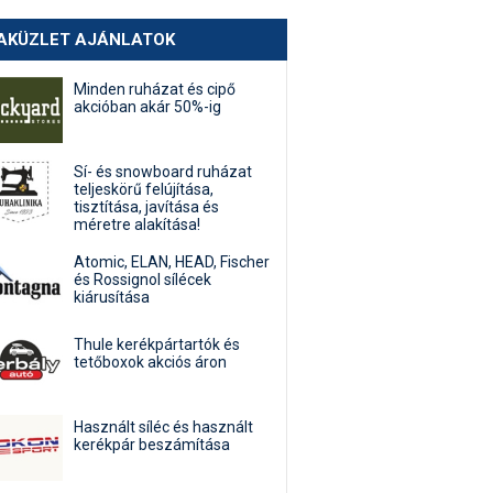
AKÜZLET AJÁNLATOK
Minden ruházat és cipő
akcióban akár 50%-ig
Sí- és snowboard ruházat
teljeskörű felújítása,
tisztítása, javítása és
méretre alakítása!
Atomic, ELAN, HEAD, Fischer
és Rossignol sílécek
kiárusítása
Thule kerékpártartók és
tetőboxok akciós áron
Használt síléc és használt
kerékpár beszámítása