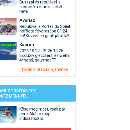
st kiegészítő sportok: bringa, szörf, stb.
Akciók
Új termékek
Busszal és repülővel is
elérhető a március első
en egyéb síeléshez kapcsolódó téma
Termékkereső
hete
nlappal kapcsolatos kérdések és válaszok
Avoriaz
tlen beszélgetések
Repülővel a Portes du Soleil
hófödte fővárosába 01.24.-
én! Közvetlen genfi járattal!
Kaprun
2026.10.22 - 2026.10.25
Exkluzív gleccsersí és welln
4*hotel, gourmet FP
További utazási ajánlatok
ASBIZTOSÍTÁS 10%
DVEZMÉNNYEL
Kösd meg most, csak pár
perc! Akár aznapi
induláshoz is.