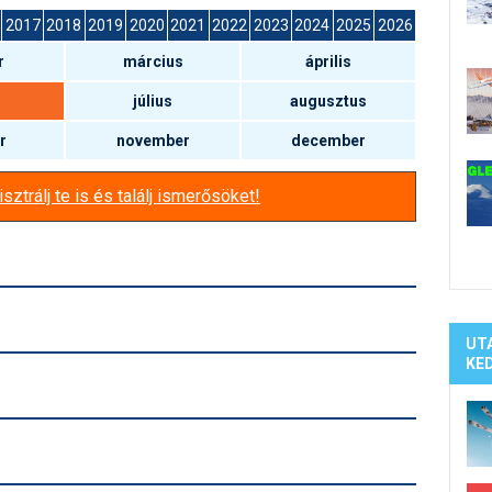
Síelé
2017
2018
2019
2020
2021
2022
2023
2024
2025
2026
Mind
r
március
április
A ho
Köte
július
augusztus
r
november
december
sztrálj te is és találj ismerősöket!
UT
KE