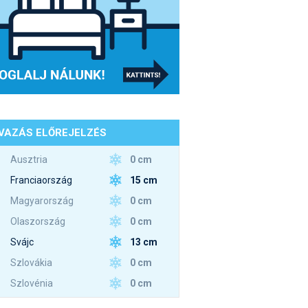
VAZÁS ELŐREJELZÉS
0 cm
Ausztria
15 cm
Franciaország
0 cm
Magyarország
0 cm
Olaszország
13 cm
Svájc
0 cm
Szlovákia
0 cm
Szlovénia