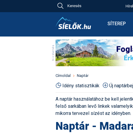
Keresés
Híre
Ch
Bú
SÍTEREP
Pr
Síterepkere
Új
Élménybesz
Ny
Síbérletárak
A
Terepcsopo
Hó
Toplista
Kr
Időjárás előr
Címoldal
Naptár
Kr
Havazás előr
Idény statisztikák
Új naptárb
M
Webkamerá
A naptár használatához be kell jelentk
Fotók
felső sarkában levő linkek valamelyiké
Pályaszállá
mikorra tervezel sízést az idényben.
Naptár - Madar