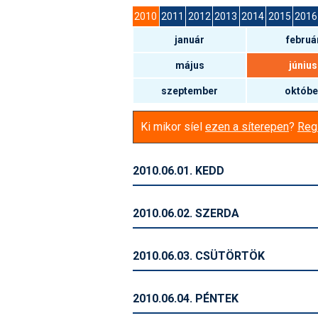
2010
2011
2012
2013
2014
2015
2016
január
februá
május
június
szeptember
októbe
Ki mikor síel
ezen a síterepen
?
Regi
2010.06.01. KEDD
2010.06.02. SZERDA
2010.06.03. CSÜTÖRTÖK
2010.06.04. PÉNTEK