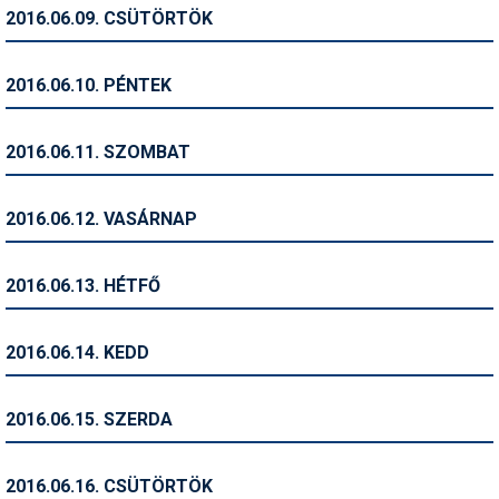
Pályázatok
2016.06.09. CSÜTÖRTÖK
Portálinfo
2016.06.10. PÉNTEK
Rajzok
Síbérletárak
2016.06.11. SZOMBAT
Síbörze
2016.06.12. VASÁRNAP
Sícipő
Sífelszerelés
2016.06.13. HÉTFŐ
Sífutás
2016.06.14. KEDD
Síléc
Símánia
2016.06.15. SZERDA
Síoktatás
2016.06.16. CSÜTÖRTÖK