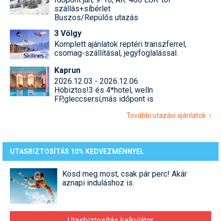
szállás+síbérlet
Buszos/Repülős utazás
3 Völgy
Komplett ajánlatok reptéri transzferrel,
csomag-szállításal, jegyfoglalással.
Kaprun
2026.12.03 - 2026.12.06
Hóbiztos!3 és 4*hotel, welln
FP,gleccsersí,más időpont is
További utazási ajánlatok
UTASBIZTOSÍTÁS 10% KEDVEZMÉNNYEL
Kösd meg most, csak pár perc! Akár
aznapi induláshoz is.
Utasbiztosítás kalkulátor