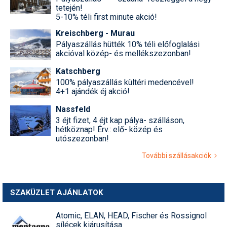
tetején!
5-10% téli first minute akció!
Kreischberg - Murau
Pályaszállás hütték 10% téli előfoglalási
akcióval közép- és mellékszezonban!
Katschberg
100% pályaszállás kültéri medencével!
4+1 ajándék éj akció!
Nassfeld
3 éjt fizet, 4 éjt kap pálya- szálláson,
hétköznap! Érv.: elő- közép és
utószezonban!
További szállásakciók
SZAKÜZLET AJÁNLATOK
Atomic, ELAN, HEAD, Fischer és Rossignol
sílécek kiárusítása