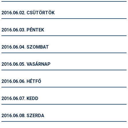
Humor
2016.06.02. CSÜTÖRTÖK
Hütte
Ingatlan
2016.06.03. PÉNTEK
Interjúk
2016.06.04. SZOMBAT
Játékok
Kerékpár
2016.06.05. VASÁRNAP
Korcsolya
2016.06.06. HÉTFŐ
Könyvajánló
Magazinok
2016.06.07. KEDD
Munkavállalás
2016.06.08. SZERDA
Olvasnivaló