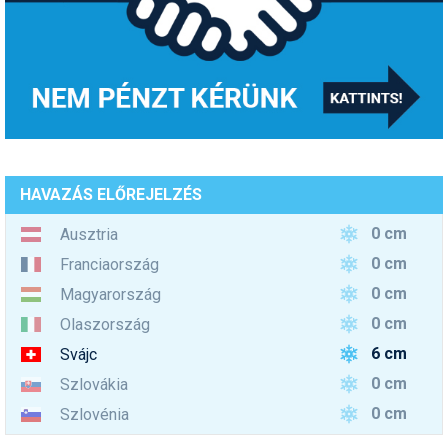
HAVAZÁS ELŐREJELZÉS
0 cm
Ausztria
0 cm
Franciaország
0 cm
Magyarország
0 cm
Olaszország
6 cm
Svájc
0 cm
Szlovákia
0 cm
Szlovénia