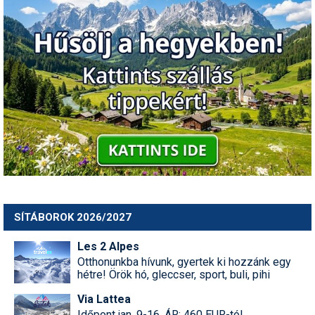
SÍTÁBOROK 2026/2027
Les 2 Alpes
Otthonunkba hívunk, gyertek ki hozzánk egy
hétre! Örök hó, gleccser, sport, buli, pihi
Via Lattea
Időpont jan, 9-16, ÁR: 460 EUR-tól