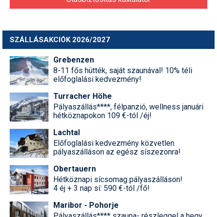
SZÁLLÁSAKCIÓK 2026/2027
Grebenzen
8-11 fős hütték, saját szaunával! 10% téli
előfoglalási kedvezmény!
Turracher Höhe
Pályaszállás****, félpanzió, wellness januári
hétköznapokon 109 €-tól /éj!
Lachtal
Előfoglalási kedvezmény közvetlen
pályaszálláson az egész síszezonra!
Obertauern
Hétköznapi sícsomag pályaszálláson!
4 éj + 3 nap sí: 590 €-tól /fő!
Maribor - Pohorje
Pályaszállás**** szauna- részleggel a hegy