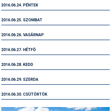
2016.06.24. PÉNTEK
Termékajánló
Történelem
2016.06.25. SZOMBAT
Túrasí
2016.06.26. VASÁRNAP
Utasbiztosítás
Utazási tippek
2016.06.27. HÉTFŐ
Védőfelszerelés
2016.06.28. KEDD
Wellness
2016.06.29. SZERDA
2016.06.30. CSÜTÖRTÖK