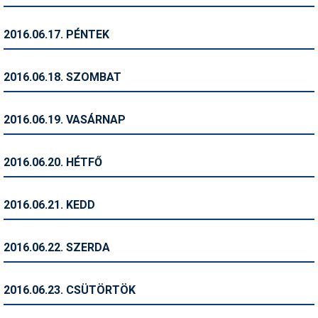
Síruházat
Síszerviz
2016.06.17. PÉNTEK
Sítechnika
2016.06.18. SZOMBAT
Síugrás
Snowboard
2016.06.19. VASÁRNAP
Snowboardfelszerelés
2016.06.20. HÉTFŐ
Sportorvos
Szakértők
2016.06.21. KEDD
Szánkó
2016.06.22. SZERDA
Szótárak
Telemark
2016.06.23. CSÜTÖRTÖK
Téli sportok