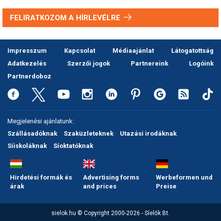
FELIRATKOZOM A HÍRLEVÉLRE
Impresszum
Kapcsolat
Médiaajánlat
Látogatottság
Adatkezelés
Szerzői jogok
Partnereink
Logóink
Partnerdoboz
Megjelenési ajánlatunk:
Szállásadóknak
Szaküzleteknek
Utazási irodáknak
Síiskoláknak
Síoktatóknak
Hirdetési formák és
Advertising forms
Werbeformen und
árak
and prices
Preise
sielok.hu © Copyright 2000-2026 - Síelők Bt.