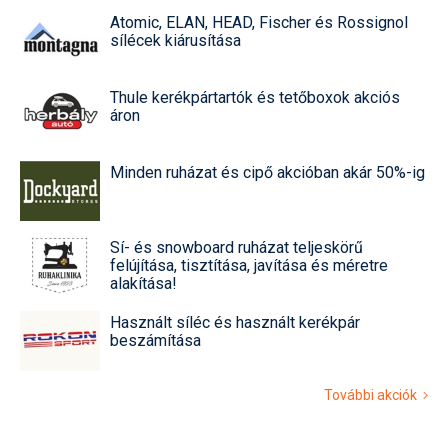
Atomic, ELAN, HEAD, Fischer és Rossignol
sílécek kiárusítása
Thule kerékpártartók és tetőboxok akciós
áron
Minden ruházat és cipő akcióban akár 50%-ig
Sí- és snowboard ruházat teljeskörű
felújítása, tisztítása, javítása és méretre
alakítása!
Használt síléc és használt kerékpár
beszámítása
További akciók