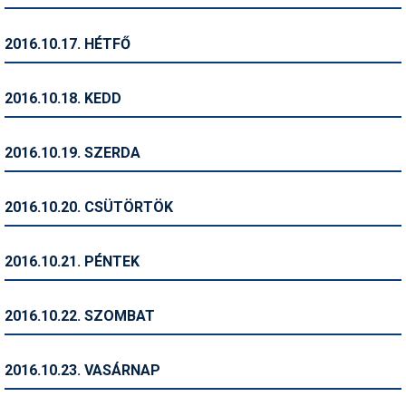
Síruházat
Síszerviz
2016.10.17. HÉTFŐ
Sítechnika
2016.10.18. KEDD
Síugrás
Snowboard
2016.10.19. SZERDA
Snowboardfelszerelés
2016.10.20. CSÜTÖRTÖK
Sportorvos
Szakértők
2016.10.21. PÉNTEK
Szánkó
2016.10.22. SZOMBAT
Szótárak
Telemark
2016.10.23. VASÁRNAP
Téli sportok