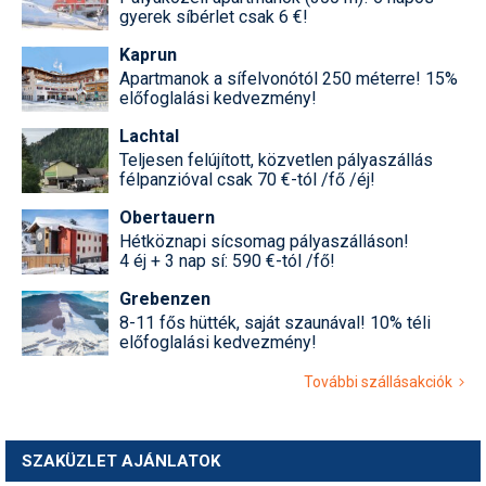
gyerek síbérlet csak 6 €!
Kaprun
Apartmanok a sífelvonótól 250 méterre! 15%
előfoglalási kedvezmény!
Lachtal
Teljesen felújított, közvetlen pályaszállás
félpanzióval csak 70 €-tól /fő /éj!
Obertauern
Hétköznapi sícsomag pályaszálláson!
4 éj + 3 nap sí: 590 €-tól /fő!
Grebenzen
8-11 fős hütték, saját szaunával! 10% téli
előfoglalási kedvezmény!
További szállásakciók
SZAKÜZLET AJÁNLATOK