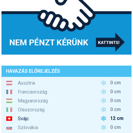
HAVAZÁS ELŐREJELZÉS
0 cm
Ausztria
0 cm
Franciaország
0 cm
Magyarország
0 cm
Olaszország
12 cm
Svájc
0 cm
Szlovákia