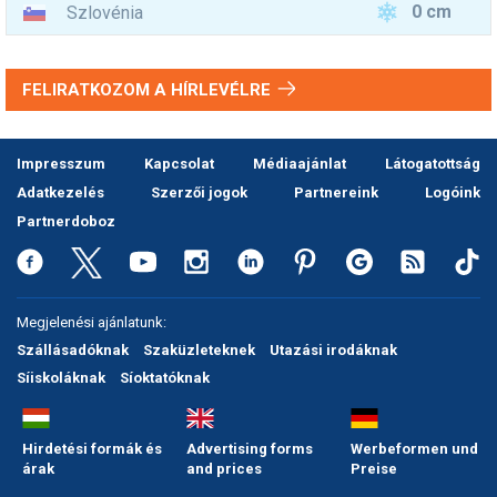
0 cm
Szlovénia
FELIRATKOZOM A HÍRLEVÉLRE
Impresszum
Kapcsolat
Médiaajánlat
Látogatottság
Adatkezelés
Szerzői jogok
Partnereink
Logóink
Partnerdoboz
Megjelenési ajánlatunk:
Szállásadóknak
Szaküzleteknek
Utazási irodáknak
Síiskoláknak
Síoktatóknak
Hirdetési formák és
Advertising forms
Werbeformen und
árak
and prices
Preise