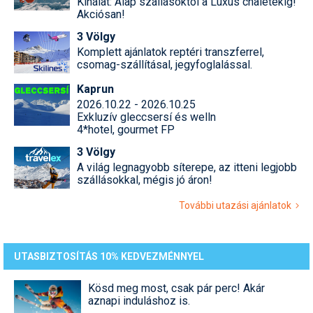
Kínálat: Alap szállásoktól a Luxus chaletekig!
Akciósan!
3 Völgy
Komplett ajánlatok reptéri transzferrel,
csomag-szállításal, jegyfoglalással.
Kaprun
2026.10.22 - 2026.10.25
Exkluzív gleccsersí és welln
4*hotel, gourmet FP
3 Völgy
A világ legnagyobb síterepe, az itteni legjobb
szállásokkal, mégis jó áron!
További utazási ajánlatok
UTASBIZTOSÍTÁS 10% KEDVEZMÉNNYEL
Kösd meg most, csak pár perc! Akár
aznapi induláshoz is.