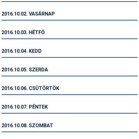
Humor
2016.10.02. VASÁRNAP
Hütte
Ingatlan
2016.10.03. HÉTFŐ
Interjúk
2016.10.04. KEDD
Játékok
Kerékpár
2016.10.05. SZERDA
Korcsolya
2016.10.06. CSÜTÖRTÖK
Könyvajánló
Magazinok
2016.10.07. PÉNTEK
Munkavállalás
2016.10.08. SZOMBAT
Olvasnivaló