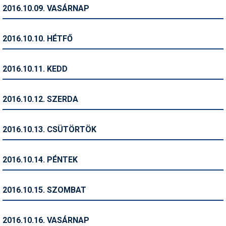
Pályázatok
2016.10.09. VASÁRNAP
Portálinfo
2016.10.10. HÉTFŐ
Rajzok
Síbérletárak
2016.10.11. KEDD
Síbörze
2016.10.12. SZERDA
Sícipő
Sífelszerelés
2016.10.13. CSÜTÖRTÖK
Sífutás
2016.10.14. PÉNTEK
Síléc
Símánia
2016.10.15. SZOMBAT
Síoktatás
2016.10.16. VASÁRNAP