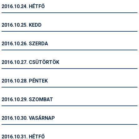
2016.10.24. HÉTFŐ
Termékajánló
Történelem
2016.10.25. KEDD
Túrasí
2016.10.26. SZERDA
Utasbiztosítás
Utazási tippek
2016.10.27. CSÜTÖRTÖK
Védőfelszerelés
2016.10.28. PÉNTEK
Wellness
2016.10.29. SZOMBAT
2016.10.30. VASÁRNAP
2016.10.31. HÉTFŐ