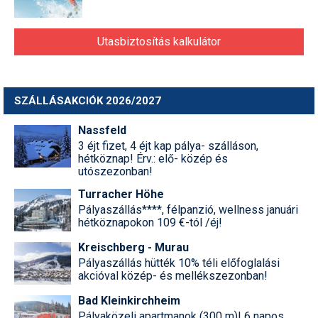
Utasbiztosítás kalkulátor
SZÁLLÁSAKCIÓK 2026/2027
Nassfeld
3 éjt fizet, 4 éjt kap pálya- szálláson,
hétköznap! Érv.: elő- közép és
utószezonban!
Turracher Höhe
Pályaszállás****, félpanzió, wellness januári
hétköznapokon 109 €-tól /éj!
Kreischberg - Murau
Pályaszállás hütték 10% téli előfoglalási
akcióval közép- és mellékszezonban!
Bad Kleinkirchheim
Pályaközeli apartmanok (300 m)! 6 napos