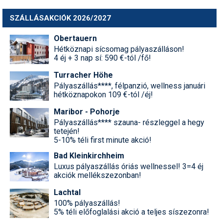
SZÁLLÁSAKCIÓK 2026/2027
Obertauern
Hétköznapi sícsomag pályaszálláson!
4 éj + 3 nap sí: 590 €-tól /fő!
Turracher Höhe
Pályaszállás****, félpanzió, wellness januári
hétköznapokon 109 €-tól /éj!
Maribor - Pohorje
Pályaszállás**** szauna- részleggel a hegy
tetején!
5-10% téli first minute akció!
Bad Kleinkirchheim
Luxus pályaszállás óriás wellnessel! 3=4 éj
akciók mellékszezonban!
Lachtal
100% pályaszállás!
5% téli előfoglalási akció a teljes síszezonra!