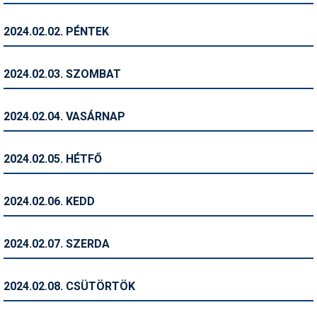
Humor
2024.02.02. PÉNTEK
Hütte
Ingatlan
2024.02.03. SZOMBAT
Interjúk
2024.02.04. VASÁRNAP
Játékok
Kerékpár
2024.02.05. HÉTFŐ
Korcsolya
2024.02.06. KEDD
Könyvajánló
Magazinok
2024.02.07. SZERDA
Munkavállalás
2024.02.08. CSÜTÖRTÖK
Olvasnivaló