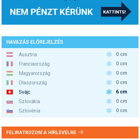
HAVAZÁS ELŐREJELZÉS
0 cm
Ausztria
0 cm
Franciaország
0 cm
Magyarország
0 cm
Olaszország
6 cm
Svájc
0 cm
Szlovákia
0 cm
Szlovénia
FELIRATKOZOM A HÍRLEVÉLRE