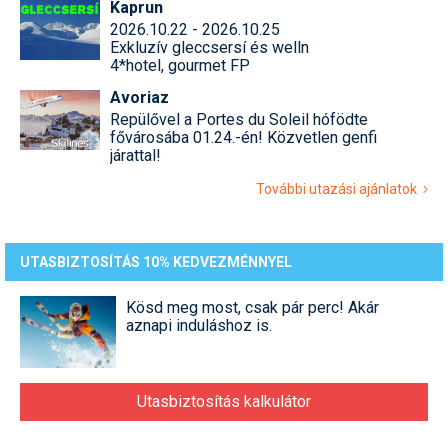
Kaprun
2026.10.22 - 2026.10.25
Exkluzív gleccsersí és welln
4*hotel, gourmet FP
Avoriaz
Repülővel a Portes du Soleil hófödte
fővárosába 01.24.-én! Közvetlen genfi
járattal!
További utazási ajánlatok
UTASBIZTOSÍTÁS 10% KEDVEZMÉNNYEL
Kösd meg most, csak pár perc! Akár
aznapi induláshoz is.
Utasbiztosítás kalkulátor