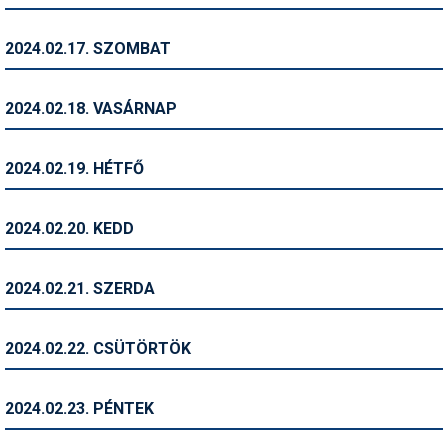
Síruházat
Síszerviz
2024.02.17. SZOMBAT
Sítechnika
2024.02.18. VASÁRNAP
Síugrás
Snowboard
2024.02.19. HÉTFŐ
Snowboardfelszerelés
2024.02.20. KEDD
Sportorvos
Szakértők
2024.02.21. SZERDA
Szánkó
2024.02.22. CSÜTÖRTÖK
Szótárak
Telemark
2024.02.23. PÉNTEK
Téli sportok