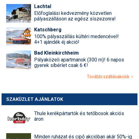
Lachtal
Előfoglalási kedvezmény közvetlen
pályaszálláson az egész síszezonra!
Katschberg
100% pályaszállás kültéri medencével!
4+1 ajándék éj akció!
Bad Kleinkirchheim
Pályaközeli apartmanok (300 m)! 6 napos
gyerek síbérlet csak 6 €!
További szállásakciók
SZAKÜZLET AJÁNLATOK
Thule kerékpártartók és tetőboxok akciós
áron
Minden ruházat és cipő akcióban akár 50%-ig