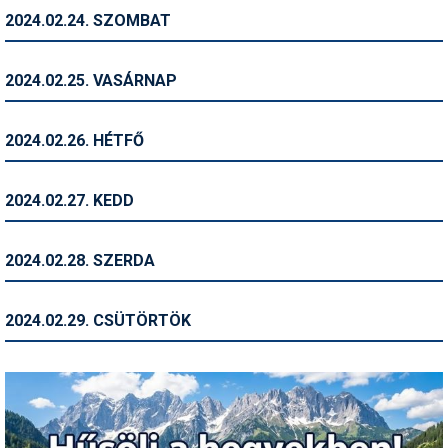
2024.02.24. SZOMBAT
Termékajánló
Történelem
2024.02.25. VASÁRNAP
Túrasí
2024.02.26. HÉTFŐ
Utasbiztosítás
Utazási tippek
2024.02.27. KEDD
Védőfelszerelés
2024.02.28. SZERDA
Wellness
2024.02.29. CSÜTÖRTÖK