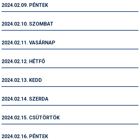
Pályázatok
2024.02.09. PÉNTEK
Portálinfo
2024.02.10. SZOMBAT
Rajzok
Síbérletárak
2024.02.11. VASÁRNAP
Síbörze
2024.02.12. HÉTFŐ
Sícipő
Sífelszerelés
2024.02.13. KEDD
Sífutás
2024.02.14. SZERDA
Síléc
Símánia
2024.02.15. CSÜTÖRTÖK
Síoktatás
2024.02.16. PÉNTEK