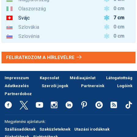
0 cm
Olaszország
7 cm
Svájc
0 cm
Szlovákia
0 cm
Szlovénia
FELIRATKOZOM A HÍRLEVÉLRE
Impresszum
Kapcsolat
Médiaajánlat
Látogatottság
Adatkezelés
Szerzői jogok
Partnereink
Logóink
Partnerdoboz
Megjelenési ajánlatunk:
Szállásadóknak
Szaküzleteknek
Utazási irodáknak
Síiskoláknak
Síoktatóknak