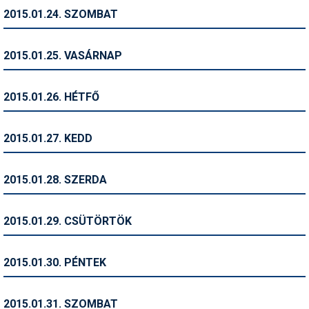
2015.01.24. SZOMBAT
Termékajánló
Történelem
2015.01.25. VASÁRNAP
Túrasí
2015.01.26. HÉTFŐ
Utasbiztosítás
Utazási tippek
2015.01.27. KEDD
Védőfelszerelés
2015.01.28. SZERDA
Wellness
2015.01.29. CSÜTÖRTÖK
2015.01.30. PÉNTEK
2015.01.31. SZOMBAT