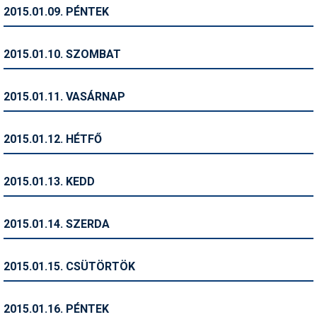
Pályázatok
2015.01.09. PÉNTEK
Portálinfo
2015.01.10. SZOMBAT
Rajzok
Síbérletárak
2015.01.11. VASÁRNAP
Síbörze
2015.01.12. HÉTFŐ
Sícipő
Sífelszerelés
2015.01.13. KEDD
Sífutás
2015.01.14. SZERDA
Síléc
Símánia
2015.01.15. CSÜTÖRTÖK
Síoktatás
2015.01.16. PÉNTEK