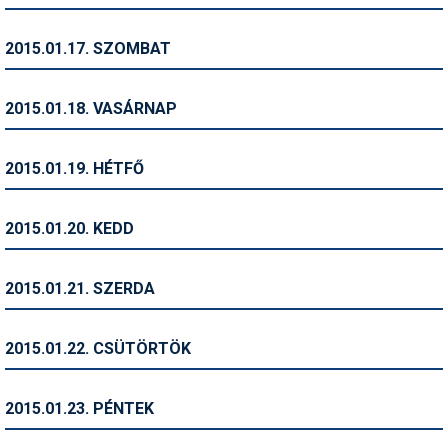
Síruházat
Síszerviz
2015.01.17. SZOMBAT
Sítechnika
2015.01.18. VASÁRNAP
Síugrás
Snowboard
2015.01.19. HÉTFŐ
Snowboardfelszerelés
2015.01.20. KEDD
Sportorvos
Szakértők
2015.01.21. SZERDA
Szánkó
2015.01.22. CSÜTÖRTÖK
Szótárak
Telemark
2015.01.23. PÉNTEK
Téli sportok