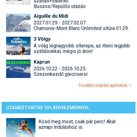
szállás+síbérlet
Buszos/Repülős utazás
Aiguille du Midi
2027.01.29 - 2027.02.07
Chamonix-Mont Blanc Unlimited sítúra 01.29.
3 Völgy
A világ legnagyobb síterepe, az itteni legjobb
szállásokkal, mégis jó áron!
Kaprun
2026.10.22 - 2026.10.25
Szezonkezdő gleccsersí
További utazási ajánlatok
UTASBIZTOSÍTÁS 10% KEDVEZMÉNNYEL
Kösd meg most, csak pár perc! Akár
aznapi induláshoz is.