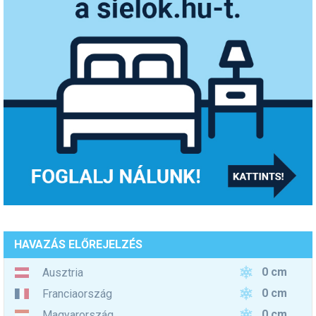
HAVAZÁS ELŐREJELZÉS
0 cm
Ausztria
0 cm
Franciaország
0 cm
Magyarország