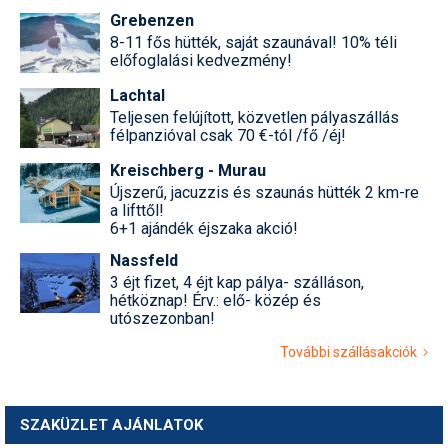
Grebenzen
8-11 fős hütték, saját szaunával! 10% téli
előfoglalási kedvezmény!
Lachtal
Teljesen felújított, közvetlen pályaszállás
félpanzióval csak 70 €-tól /fő /éj!
Kreischberg - Murau
Újszerű, jacuzzis és szaunás hütték 2 km-re
a lifttől!
6+1 ajándék éjszaka akció!
Nassfeld
3 éjt fizet, 4 éjt kap pálya- szálláson,
hétköznap! Érv.: elő- közép és
utószezonban!
További szállásakciók
SZAKÜZLET AJÁNLATOK