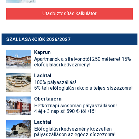
Utasbiztosítás kalkulátor
SZÁLLÁSAKCIÓK 2026/2027
Kaprun
Apartmanok a sífelvonótól 250 méterre! 15%
előfoglalási kedvezmény!
Lachtal
100% pályaszállás!
5% téli előfoglalási akció a teljes síszezonra!
Obertauern
Hétköznapi sícsomag pályaszálláson!
4 éj + 3 nap sí: 590 €-tól /fő!
Lachtal
Előfoglalási kedvezmény közvetlen
pályaszálláson az egész síszezonra!