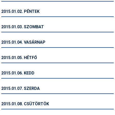
Humor
2015.01.02. PÉNTEK
Hütte
Ingatlan
2015.01.03. SZOMBAT
Interjúk
2015.01.04. VASÁRNAP
Játékok
Kerékpár
2015.01.05. HÉTFŐ
Korcsolya
2015.01.06. KEDD
Könyvajánló
Magazinok
2015.01.07. SZERDA
Munkavállalás
2015.01.08. CSÜTÖRTÖK
Olvasnivaló