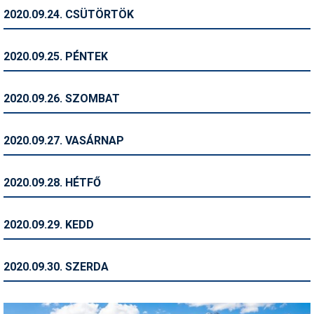
2020.09.24. CSÜTÖRTÖK
Termékajánló
Történelem
2020.09.25. PÉNTEK
Túrasí
2020.09.26. SZOMBAT
Utasbiztosítás
Utazási tippek
2020.09.27. VASÁRNAP
Védőfelszerelés
2020.09.28. HÉTFŐ
Wellness
2020.09.29. KEDD
2020.09.30. SZERDA