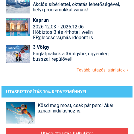
Akciós síbérlettel, oktatás lehetőségével,
helyi programokkal várunk!
Kaprun
2026.12.03 - 2026.12.06
Hóbiztos!3 és 4*hotel, welln
FP,gleccsersí,más időpont is
3 Völgy
Foglalj nálunk a 3Völgybe, egyénileg,
busszal, repülővel!
További utazási ajánlatok
UTASBIZTOSÍTÁS 10% KEDVEZMÉNNYEL
Kösd meg most, csak pár perc! Akár
aznapi induláshoz is.
Utasbiztosítás kalkulátor