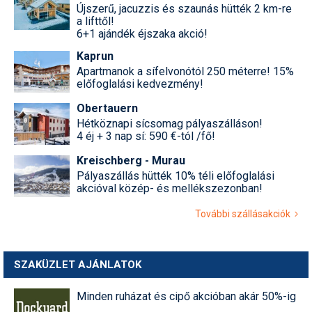
Újszerű, jacuzzis és szaunás hütték 2 km-re
a lifttől!
6+1 ajándék éjszaka akció!
Kaprun
Apartmanok a sífelvonótól 250 méterre! 15%
előfoglalási kedvezmény!
Obertauern
Hétköznapi sícsomag pályaszálláson!
4 éj + 3 nap sí: 590 €-tól /fő!
Kreischberg - Murau
Pályaszállás hütték 10% téli előfoglalási
akcióval közép- és mellékszezonban!
További szállásakciók
SZAKÜZLET AJÁNLATOK
Minden ruházat és cipő akcióban akár 50%-ig