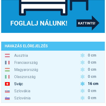
HAVAZÁS ELŐREJELZÉS
0 cm
Ausztria
0 cm
Franciaország
0 cm
Magyarország
0 cm
Olaszország
16 cm
Svájc
0 cm
Szlovákia
0 cm
Szlovénia