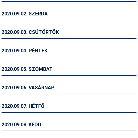
Humor
2020.09.02. SZERDA
Hütte
Ingatlan
2020.09.03. CSÜTÖRTÖK
Interjúk
2020.09.04. PÉNTEK
Játékok
Kerékpár
2020.09.05. SZOMBAT
Korcsolya
2020.09.06. VASÁRNAP
Könyvajánló
Magazinok
2020.09.07. HÉTFŐ
Munkavállalás
2020.09.08. KEDD
Olvasnivaló