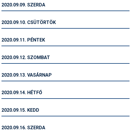
Pályázatok
2020.09.09. SZERDA
Portálinfo
2020.09.10. CSÜTÖRTÖK
Rajzok
Síbérletárak
2020.09.11. PÉNTEK
Síbörze
2020.09.12. SZOMBAT
Sícipő
Sífelszerelés
2020.09.13. VASÁRNAP
Sífutás
2020.09.14. HÉTFŐ
Síléc
Símánia
2020.09.15. KEDD
Síoktatás
2020.09.16. SZERDA