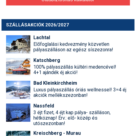
SZÁLLÁSAKCIÓK 2026/2027
Lachtal
Előfoglalási kedvezmény közvetlen
pályaszálláson az egész síszezonra!
Katschberg
100% pályaszállás kültéri medencével!
4+1 ajándék éj akció!
Bad Kleinkirchheim
Luxus pályaszállás óriás wellnessel! 3=4 éj
akciók mellékszezonban!
Nassfeld
3 éjt fizet, 4 éjt kap pálya- szálláson,
hétköznap! Érv.: elő- közép és
utószezonban!
Kreischberg - Murau