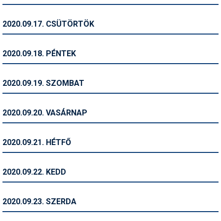
Síruházat
Síszerviz
2020.09.17. CSÜTÖRTÖK
Sítechnika
2020.09.18. PÉNTEK
Síugrás
Snowboard
2020.09.19. SZOMBAT
Snowboardfelszerelés
2020.09.20. VASÁRNAP
Sportorvos
Szakértők
2020.09.21. HÉTFŐ
Szánkó
2020.09.22. KEDD
Szótárak
Telemark
2020.09.23. SZERDA
Téli sportok