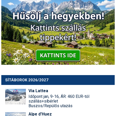
SÍTÁBOROK 2026/2027
Via Lattea
Időpont jan, 9-16, ÁR: 460 EUR-tól
szállás+síbérlet
Buszos/Repülős utazás
Alpe d'Huez