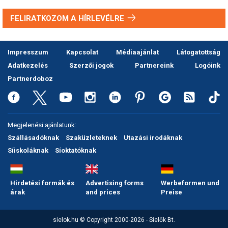
FELIRATKOZOM A HÍRLEVÉLRE
Impresszum
Kapcsolat
Médiaajánlat
Látogatottság
Adatkezelés
Szerzői jogok
Partnereink
Logóink
Partnerdoboz
Megjelenési ajánlatunk:
Szállásadóknak
Szaküzleteknek
Utazási irodáknak
Síiskoláknak
Síoktatóknak
Hirdetési formák és
Advertising forms
Werbeformen und
árak
and prices
Preise
sielok.hu © Copyright 2000-2026 - Síelők Bt.