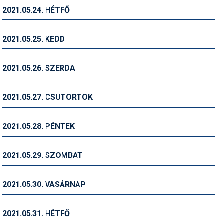
2021.05.24. HÉTFŐ
Termékajánló
Történelem
2021.05.25. KEDD
Túrasí
2021.05.26. SZERDA
Utasbiztosítás
Utazási tippek
2021.05.27. CSÜTÖRTÖK
Védőfelszerelés
2021.05.28. PÉNTEK
Wellness
2021.05.29. SZOMBAT
2021.05.30. VASÁRNAP
2021.05.31. HÉTFŐ