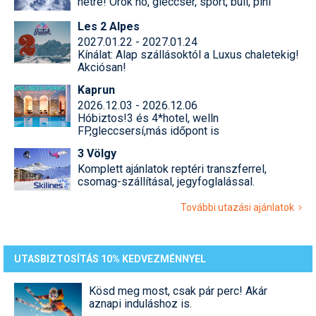
hétre! Örök hó, gleccser, sport, buli, pihi
Les 2 Alpes
2027.01.22 - 2027.01.24
Kínálat: Alap szállásoktól a Luxus chaletekig!
Akciósan!
Kaprun
2026.12.03 - 2026.12.06
Hóbiztos!3 és 4*hotel, welln
FP,gleccsersí,más időpont is
3 Völgy
Komplett ajánlatok reptéri transzferrel,
csomag-szállításal, jegyfoglalással.
További utazási ajánlatok
UTASBIZTOSÍTÁS 10% KEDVEZMÉNNYEL
Kösd meg most, csak pár perc! Akár
aznapi induláshoz is.