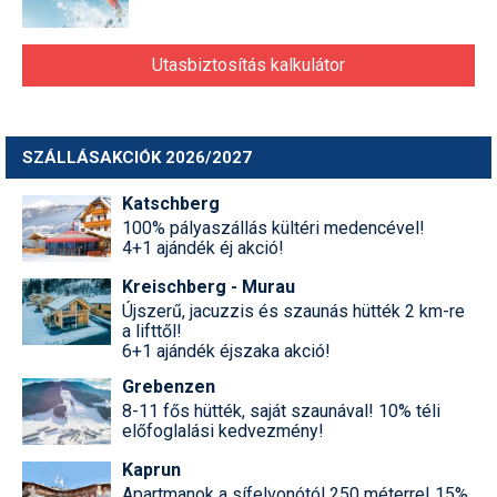
Utasbiztosítás kalkulátor
SZÁLLÁSAKCIÓK 2026/2027
Katschberg
100% pályaszállás kültéri medencével!
4+1 ajándék éj akció!
Kreischberg - Murau
Újszerű, jacuzzis és szaunás hütték 2 km-re
a lifttől!
6+1 ajándék éjszaka akció!
Grebenzen
8-11 fős hütték, saját szaunával! 10% téli
előfoglalási kedvezmény!
Kaprun
Apartmanok a sífelvonótól 250 méterre! 15%