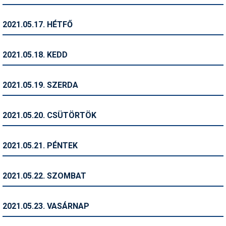
Síruházat
Síszerviz
2021.05.17. HÉTFŐ
Sítechnika
2021.05.18. KEDD
Síugrás
Snowboard
2021.05.19. SZERDA
Snowboardfelszerelés
2021.05.20. CSÜTÖRTÖK
Sportorvos
Szakértők
2021.05.21. PÉNTEK
Szánkó
2021.05.22. SZOMBAT
Szótárak
Telemark
2021.05.23. VASÁRNAP
Téli sportok