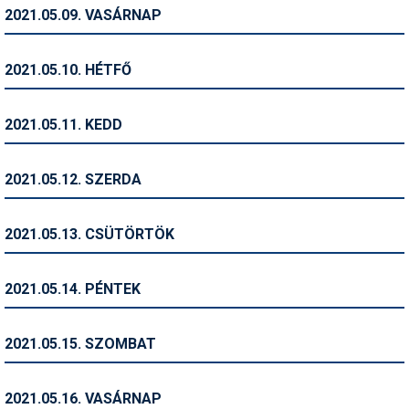
Pályázatok
2021.05.09. VASÁRNAP
Portálinfo
2021.05.10. HÉTFŐ
Rajzok
Síbérletárak
2021.05.11. KEDD
Síbörze
2021.05.12. SZERDA
Sícipő
Sífelszerelés
2021.05.13. CSÜTÖRTÖK
Sífutás
2021.05.14. PÉNTEK
Síléc
Símánia
2021.05.15. SZOMBAT
Síoktatás
2021.05.16. VASÁRNAP