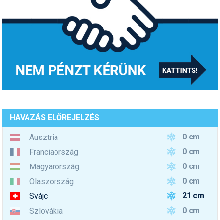
HAVAZÁS ELŐREJELZÉS
0 cm
Ausztria
0 cm
Franciaország
0 cm
Magyarország
0 cm
Olaszország
21 cm
Svájc
0 cm
Szlovákia