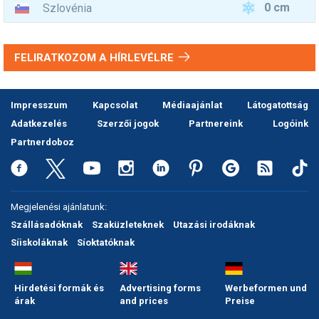
0 cm
Szlovénia
FELIRATKOZOM A HÍRLEVÉLRE
Impresszum
Kapcsolat
Médiaajánlat
Látogatottság
Adatkezelés
Szerzői jogok
Partnereink
Logóink
Partnerdoboz
Megjelenési ajánlatunk:
Szállásadóknak
Szaküzleteknek
Utazási irodáknak
Síiskoláknak
Síoktatóknak
Hirdetési formák és
Advertising forms
Werbeformen und
árak
and prices
Preise