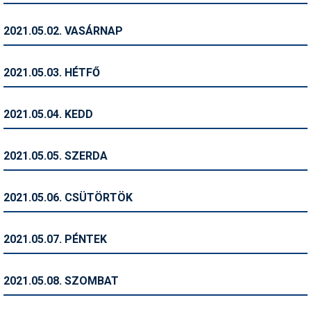
Humor
2021.05.02. VASÁRNAP
Hütte
Ingatlan
2021.05.03. HÉTFŐ
Interjúk
2021.05.04. KEDD
Játékok
Kerékpár
2021.05.05. SZERDA
Korcsolya
2021.05.06. CSÜTÖRTÖK
Könyvajánló
Magazinok
2021.05.07. PÉNTEK
Munkavállalás
2021.05.08. SZOMBAT
Olvasnivaló