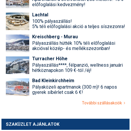
előfoglalási kedvezmény!
Lachtal
100% pályaszállás!
5% téli előfoglalási akció a teljes síszezonra!
Kreischberg - Murau
Pályaszállás hütték 10% téli előfoglalási
akcióval közép- és mellékszezonban!
Turracher Höhe
Pályaszállás****, félpanzió, wellness januári
hétköznapokon 109 €-tól /éj!
Bad Kleinkirchheim
Pályaközeli apartmanok (300 m)! 6 napos
gyerek síbérlet csak 6 €!
További szállásakciók
SZAKÜZLET AJÁNLATOK