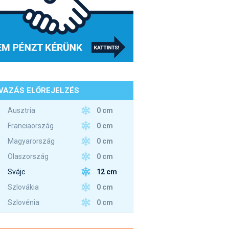
VAZÁS ELŐREJELZÉS
0 cm
Ausztria
0 cm
Franciaország
0 cm
Magyarország
0 cm
Olaszország
12 cm
Svájc
0 cm
Szlovákia
0 cm
Szlovénia