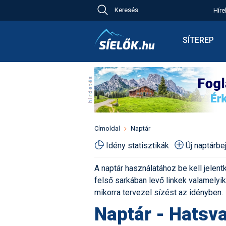
Keresés
Híre
Ch
Bú
SÍTEREP
Pr
Síterepkere
Új
Élménybesz
Ny
Síbérletárak
A
Terepcsopo
Hó
Toplista
Kr
Időjárás előr
Címoldal
Naptár
Kr
Havazás előr
Idény statisztikák
Új naptárb
M
Webkamerá
A naptár használatához be kell jelentk
Fotók
felső sarkában levő linkek valamelyiké
Pályaszállá
mikorra tervezel sízést az idényben.
Naptár - Hatsva