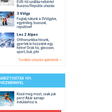
st kiegészítő sportok: bringa, szörf, stb.
Akciók
Új termékek
EUR-tól szállás+síbérlet
Buszos/Repülős utazás
en egyéb síeléshez kapcsolódó téma
Termékkereső
3 Völgy
nlappal kapcsolatos kérdések és válaszok
Foglalj nálunk a 3Völgybe,
tlen beszélgetések
egyénileg, busszal,
repülővel!
Les 2 Alpes
Otthonunkba hívunk,
gyertek ki hozzánk egy
hétre! Örök hó, gleccser,
sport, buli, pihi
További utazási ajánlatok
ASBIZTOSÍTÁS 10%
DVEZMÉNNYEL
Kösd meg most, csak pár
perc! Akár aznapi
induláshoz is.