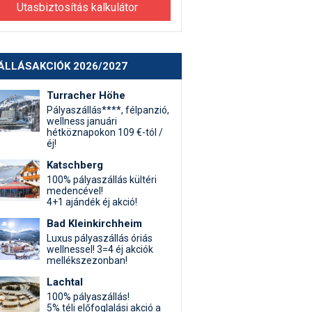
Utasbiztosítás kalkulátor
ÁLLÁSAKCIÓK 2026/2027
Turracher Höhe
Pályaszállás****, félpanzió,
wellness januári
hétköznapokon 109 €-tól /
éj!
Katschberg
100% pályaszállás kültéri
medencével!
4+1 ajándék éj akció!
Bad Kleinkirchheim
Luxus pályaszállás óriás
wellnessel! 3=4 éj akciók
mellékszezonban!
Lachtal
100% pályaszállás!
5% téli előfoglalási akció a