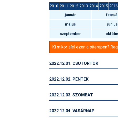
2010
2011
2012
2013
2014
2015
2016
január
februá
május
június
szeptember
októbe
Ki mikor síel
ezen a síterepen
?
Regi
2022.12.01. CSÜTÖRTÖK
2022.12.02. PÉNTEK
2022.12.03. SZOMBAT
2022.12.04. VASÁRNAP