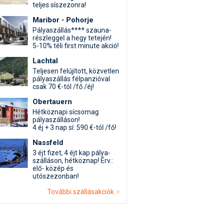
teljes síszezonra!
Maribor - Pohorje
Pályaszállás**** szauna-
részleggel a hegy tetején!
5-10% téli first minute akció!
Lachtal
Teljesen felújított, közvetlen
pályaszállás félpanzióval
csak 70 €-tól /fő /éj!
Obertauern
Hétköznapi sícsomag
pályaszálláson!
4 éj + 3 nap sí: 590 €-tól /fő!
Nassfeld
3 éjt fizet, 4 éjt kap pálya-
szálláson, hétköznap! Érv.:
elő- közép és
utószezonban!
További szállásakciók