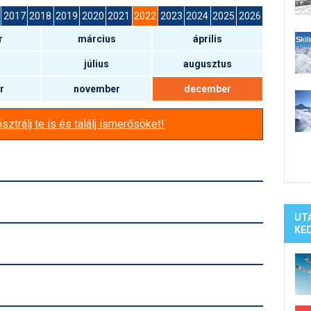
Síelé
2017
2018
2019
2020
2021
2022
2023
2024
2025
2026
Mind
r
március
április
A ho
Köte
július
augusztus
r
november
december
sztrálj te is és találj ismerősöket!
UT
KE