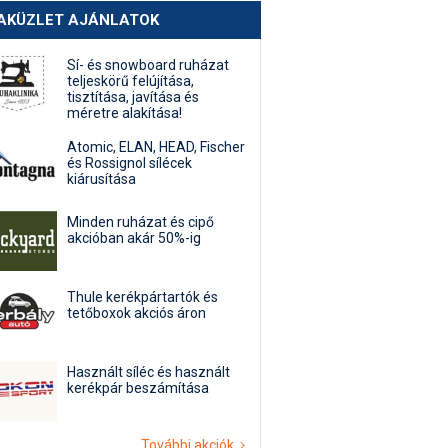
AKÜZLET AJÁNLATOK
Sí- és snowboard ruházat
teljeskörű felújítása,
tisztítása, javítása és
méretre alakítása!
Atomic, ELAN, HEAD, Fischer
és Rossignol sílécek
kiárusítása
Minden ruházat és cipő
akcióban akár 50%-ig
Thule kerékpártartók és
tetőboxok akciós áron
Használt síléc és használt
kerékpár beszámítása
További akciók