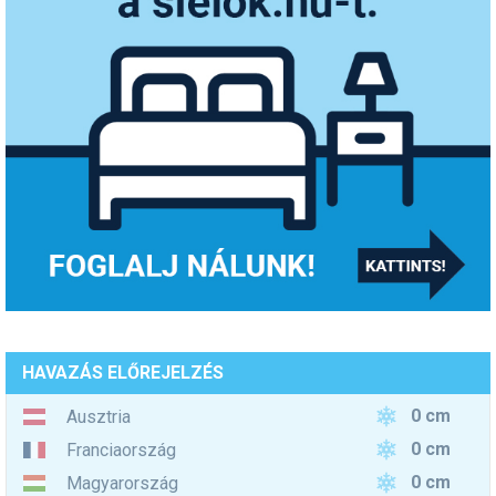
HAVAZÁS ELŐREJELZÉS
0 cm
Ausztria
0 cm
Franciaország
0 cm
Magyarország