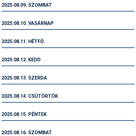
Pályázatok
2025.08.09. SZOMBAT
Portálinfo
2025.08.10. VASÁRNAP
Rajzok
Síbérletárak
2025.08.11. HÉTFŐ
Síbörze
2025.08.12. KEDD
Sícipő
Sífelszerelés
2025.08.13. SZERDA
Sífutás
2025.08.14. CSÜTÖRTÖK
Síléc
Símánia
2025.08.15. PÉNTEK
Síoktatás
2025.08.16. SZOMBAT