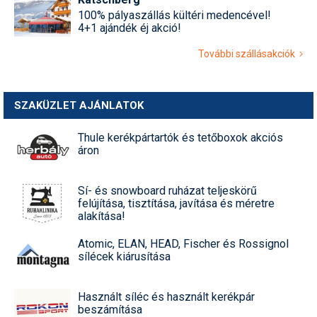
100% pályaszállás kültéri medencével!
4+1 ajándék éj akció!
További szállásakciók
SZAKÜZLET AJÁNLATOK
Thule kerékpártartók és tetőboxok akciós
áron
Sí- és snowboard ruházat teljeskörű
felújítása, tisztítása, javítása és méretre
alakítása!
Atomic, ELAN, HEAD, Fischer és Rossignol
sílécek kiárusítása
Használt síléc és használt kerékpár
beszámítása