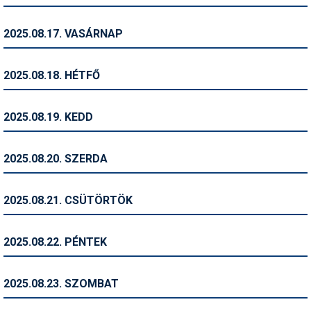
Síruházat
Síszerviz
2025.08.17. VASÁRNAP
Sítechnika
2025.08.18. HÉTFŐ
Síugrás
Snowboard
2025.08.19. KEDD
Snowboardfelszerelés
2025.08.20. SZERDA
Sportorvos
Szakértők
2025.08.21. CSÜTÖRTÖK
Szánkó
2025.08.22. PÉNTEK
Szótárak
Telemark
2025.08.23. SZOMBAT
Téli sportok