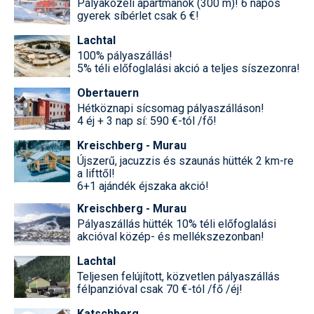
Pályaközeli apartmanok (300 m)! 6 napos
gyerek síbérlet csak 6 €!
Lachtal
100% pályaszállás!
5% téli előfoglalási akció a teljes síszezonra!
Obertauern
Hétköznapi sícsomag pályaszálláson!
4 éj + 3 nap sí: 590 €-tól /fő!
Kreischberg - Murau
Újszerű, jacuzzis és szaunás hütték 2 km-re
a lifttől!
6+1 ajándék éjszaka akció!
Kreischberg - Murau
Pályaszállás hütték 10% téli előfoglalási
akcióval közép- és mellékszezonban!
Lachtal
Teljesen felújított, közvetlen pályaszállás
félpanzióval csak 70 €-tól /fő /éj!
Katschberg