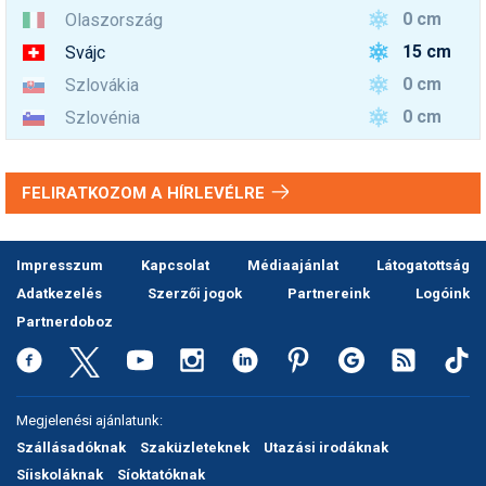
0 cm
Olaszország
15 cm
Svájc
0 cm
Szlovákia
0 cm
Szlovénia
FELIRATKOZOM A HÍRLEVÉLRE
Impresszum
Kapcsolat
Médiaajánlat
Látogatottság
Adatkezelés
Szerzői jogok
Partnereink
Logóink
Partnerdoboz
Megjelenési ajánlatunk:
Szállásadóknak
Szaküzleteknek
Utazási irodáknak
Síiskoláknak
Síoktatóknak