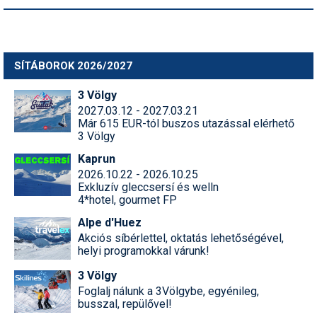
SÍTÁBOROK 2026/2027
3 Völgy
2027.03.12 - 2027.03.21
Már 615 EUR-tól buszos utazással elérhető
3 Völgy
Kaprun
2026.10.22 - 2026.10.25
Exkluzív gleccsersí és welln
4*hotel, gourmet FP
Alpe d'Huez
Akciós síbérlettel, oktatás lehetőségével,
helyi programokkal várunk!
3 Völgy
Foglalj nálunk a 3Völgybe, egyénileg,
busszal, repülővel!