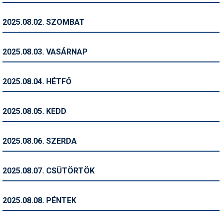
Humor
2025.08.02. SZOMBAT
Hütte
Ingatlan
2025.08.03. VASÁRNAP
Interjúk
2025.08.04. HÉTFŐ
Játékok
Kerékpár
2025.08.05. KEDD
Korcsolya
2025.08.06. SZERDA
Könyvajánló
Magazinok
2025.08.07. CSÜTÖRTÖK
Munkavállalás
2025.08.08. PÉNTEK
Olvasnivaló