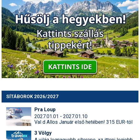
SÍTÁBOROK 2026/2027
Pra Loup
2027.01.01 - 2027.01.10
Val d Allos Január első hetében! 315 EUR-tól
3 Völgy
A világ legnagyobb síterepe, az itteni legjobb