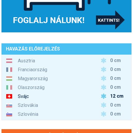
HAVAZÁS ELŐREJELZÉS
0 cm
Ausztria
0 cm
Franciaország
0 cm
Magyarország
0 cm
Olaszország
12 cm
Svájc
0 cm
Szlovákia
0 cm
Szlovénia