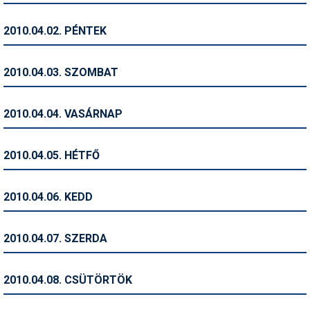
Humor
2010.04.02. PÉNTEK
Hütte
Ingatlan
2010.04.03. SZOMBAT
Interjúk
2010.04.04. VASÁRNAP
Játékok
Kerékpár
2010.04.05. HÉTFŐ
Korcsolya
2010.04.06. KEDD
Könyvajánló
Magazinok
2010.04.07. SZERDA
Munkavállalás
2010.04.08. CSÜTÖRTÖK
Olvasnivaló