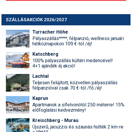
SZÁLLÁSAKCIÓK 2026/2027
Turracher Höhe
Pályaszállás****, félpanzió, wellness januári
hétköznapokon 109 €-tól /éj!
Katschberg
100% pályaszállás kültéri medencével!
4+1 ajándék éj akció!
Lachtal
Teljesen felújított, közvetlen pályaszállás
félpanzióval csak 70 €-tól /fő /éj!
Kaprun
Apartmanok a sífelvonótól 250 méterre! 15%
előfoglalási kedvezmény!
Kreischberg - Murau
Újszerű, jacuzzis és szaunás hütték 2 km-re