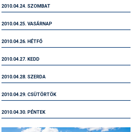
2010.04.24. SZOMBAT
Termékajánló
Történelem
2010.04.25. VASÁRNAP
Túrasí
2010.04.26. HÉTFŐ
Utasbiztosítás
Utazási tippek
2010.04.27. KEDD
Védőfelszerelés
2010.04.28. SZERDA
Wellness
2010.04.29. CSÜTÖRTÖK
2010.04.30. PÉNTEK