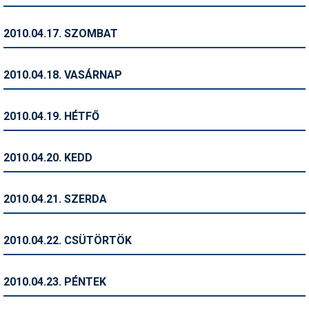
Síruházat
Síszerviz
2010.04.17. SZOMBAT
Sítechnika
2010.04.18. VASÁRNAP
Síugrás
Snowboard
2010.04.19. HÉTFŐ
Snowboardfelszerelés
2010.04.20. KEDD
Sportorvos
Szakértők
2010.04.21. SZERDA
Szánkó
2010.04.22. CSÜTÖRTÖK
Szótárak
Telemark
2010.04.23. PÉNTEK
Téli sportok