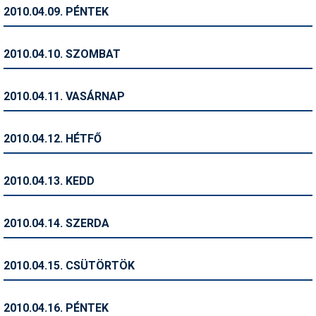
Pályázatok
2010.04.09. PÉNTEK
Portálinfo
2010.04.10. SZOMBAT
Rajzok
Síbérletárak
2010.04.11. VASÁRNAP
Síbörze
2010.04.12. HÉTFŐ
Sícipő
Sífelszerelés
2010.04.13. KEDD
Sífutás
2010.04.14. SZERDA
Síléc
Símánia
2010.04.15. CSÜTÖRTÖK
Síoktatás
2010.04.16. PÉNTEK