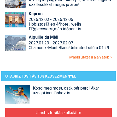
szállásokkal, mégis jó áron!
Kaprun
2026.12.03 - 2026.12.06
Hóbiztos!3 és 4*hotel, welln
FP,gleccsersí,más időpont is
Aiguille du Midi
2027.01.29 - 2027.02.07
Chamonix-Mont Blanc Unlimited sítúra 01.29.
További utazási ajánlatok
UTASBIZTOSÍTÁS 10% KEDVEZMÉNNYEL
Kösd meg most, csak pár perc! Akár
aznapi induláshoz is.
Utasbiztosítás kalkulátor