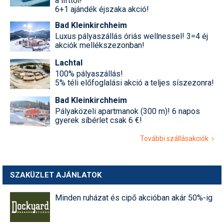
a lifttől!
6+1 ajándék éjszaka akció!
Bad Kleinkirchheim
Luxus pályaszállás óriás wellnessel! 3=4 éj
akciók mellékszezonban!
Lachtal
100% pályaszállás!
5% téli előfoglalási akció a teljes síszezonra!
Bad Kleinkirchheim
Pályaközeli apartmanok (300 m)! 6 napos
gyerek síbérlet csak 6 €!
További szállásakciók
SZAKÜZLET AJÁNLATOK
Minden ruházat és cipő akcióban akár 50%-ig