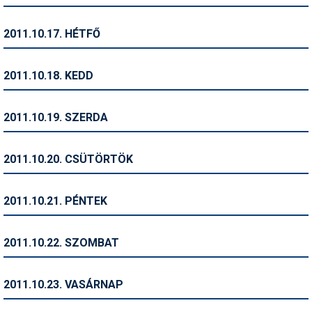
Síruházat
Síszerviz
2011.10.17. HÉTFŐ
Sítechnika
2011.10.18. KEDD
Síugrás
Snowboard
2011.10.19. SZERDA
Snowboardfelszerelés
2011.10.20. CSÜTÖRTÖK
Sportorvos
Szakértők
2011.10.21. PÉNTEK
Szánkó
2011.10.22. SZOMBAT
Szótárak
Telemark
2011.10.23. VASÁRNAP
Téli sportok