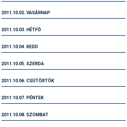
Humor
2011.10.02. VASÁRNAP
Hütte
Ingatlan
2011.10.03. HÉTFŐ
Interjúk
2011.10.04. KEDD
Játékok
Kerékpár
2011.10.05. SZERDA
Korcsolya
2011.10.06. CSÜTÖRTÖK
Könyvajánló
Magazinok
2011.10.07. PÉNTEK
Munkavállalás
2011.10.08. SZOMBAT
Olvasnivaló