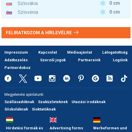
0 cm
Szlovákia
0 cm
Szlovénia
FELIRATKOZOM A HÍRLEVÉLRE
Impresszum
Kapcsolat
Médiaajánlat
Látogatottság
Adatkezelés
Szerzői jogok
Partnereink
Logóink
Partnerdoboz
Megjelenési ajánlatunk:
Szállásadóknak
Szaküzleteknek
Utazási irodáknak
Síiskoláknak
Síoktatóknak
Hirdetési formák és
Advertising forms
Werbeformen und