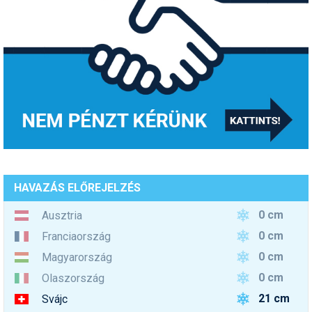
HAVAZÁS ELŐREJELZÉS
0 cm
Ausztria
0 cm
Franciaország
0 cm
Magyarország
0 cm
Olaszország
21 cm
Svájc