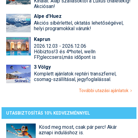
Kínálat: Alap szállásoktól a Luxus chaletekig!
Akciósan!
Alpe d'Huez
Akciós síbérlettel, oktatás lehetőségével,
helyi programokkal várunk!
Kaprun
2026.12.03 - 2026.12.06
Hóbiztos!3 és 4*hotel, welln
FP,gleccsersí,más időpont is
3 Völgy
Komplett ajánlatok reptéri transzferrel,
csomag-szállításal, jegyfoglalással.
További utazási ajánlatok
UTASBIZTOSÍTÁS 10% KEDVEZMÉNNYEL
Kösd meg most, csak pár perc! Akár
aznapi induláshoz is.