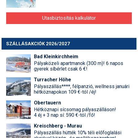
Utasbiztosítás kalkulátor
SZÁLLÁSAKCIÓK 2026/2027
Bad Kleinkirchheim
Pályaközeli apartmanok (300 m)! 6 napos
gyerek síbérlet csak 6 €!
Turracher Höhe
Pályaszállás****, félpanzió, wellness januári
hétköznapokon 109 €-tól /éj!
Obertauern
Hétköznapi sícsomag pályaszálláson!
4 éj + 3 nap sí: 590 €-tól /fő!
Kreischberg - Murau
Pályaszállás hütték 10% téli előfoglalási