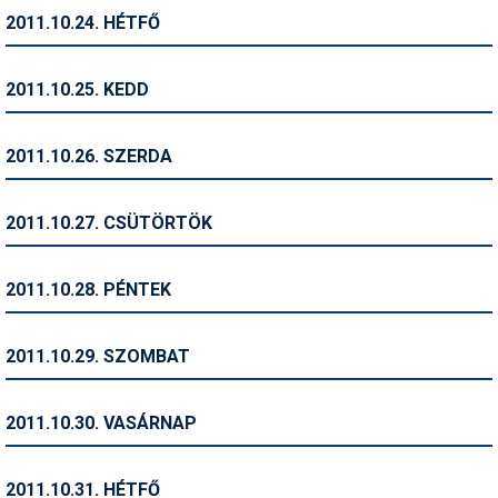
2011.10.24. HÉTFŐ
Termékajánló
Történelem
2011.10.25. KEDD
Túrasí
2011.10.26. SZERDA
Utasbiztosítás
Utazási tippek
2011.10.27. CSÜTÖRTÖK
Védőfelszerelés
2011.10.28. PÉNTEK
Wellness
2011.10.29. SZOMBAT
2011.10.30. VASÁRNAP
2011.10.31. HÉTFŐ