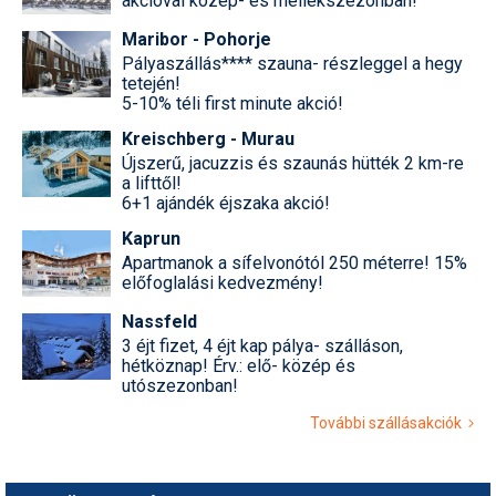
akcióval közép- és mellékszezonban!
Maribor - Pohorje
Pályaszállás**** szauna- részleggel a hegy
tetején!
5-10% téli first minute akció!
Kreischberg - Murau
Újszerű, jacuzzis és szaunás hütték 2 km-re
a lifttől!
6+1 ajándék éjszaka akció!
Kaprun
Apartmanok a sífelvonótól 250 méterre! 15%
előfoglalási kedvezmény!
Nassfeld
3 éjt fizet, 4 éjt kap pálya- szálláson,
hétköznap! Érv.: elő- közép és
utószezonban!
További szállásakciók