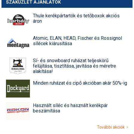
SZAKÜZLET AJÁNLATOK
Thule kerékpártartók és tetőboxok akciós
áron
Atomic, ELAN, HEAD, Fischer és Rossignol
sílécek kiárusítása
Sí- és snowboard ruházat teljeskörű
felújítása, tisztítása, javítása és méretre
alakítása!
Minden ruházat és cipő akcióban akár 50%-ig
Használt síléc és használt kerékpár
beszámítása
További akciók