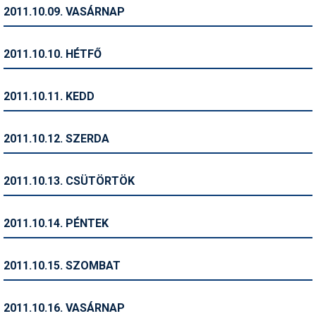
Pályázatok
2011.10.09. VASÁRNAP
Portálinfo
2011.10.10. HÉTFŐ
Rajzok
Síbérletárak
2011.10.11. KEDD
Síbörze
2011.10.12. SZERDA
Sícipő
Sífelszerelés
2011.10.13. CSÜTÖRTÖK
Sífutás
2011.10.14. PÉNTEK
Síléc
Símánia
2011.10.15. SZOMBAT
Síoktatás
2011.10.16. VASÁRNAP