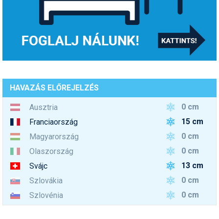
HAVAZÁS ELŐREJELZÉS
0 cm
Ausztria
15 cm
Franciaország
0 cm
Magyarország
0 cm
Olaszország
13 cm
Svájc
0 cm
Szlovákia
0 cm
Szlovénia