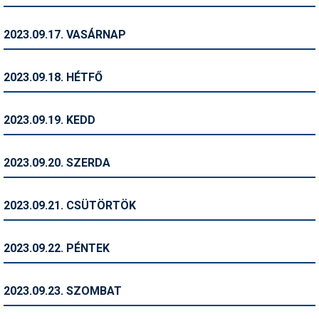
Síruházat
Síszerviz
2023.09.17. VASÁRNAP
Sítechnika
2023.09.18. HÉTFŐ
Síugrás
Snowboard
2023.09.19. KEDD
Snowboardfelszerelés
2023.09.20. SZERDA
Sportorvos
Szakértők
2023.09.21. CSÜTÖRTÖK
Szánkó
2023.09.22. PÉNTEK
Szótárak
Telemark
2023.09.23. SZOMBAT
Téli sportok