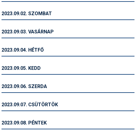
Humor
2023.09.02. SZOMBAT
Hütte
Ingatlan
2023.09.03. VASÁRNAP
Interjúk
2023.09.04. HÉTFŐ
Játékok
Kerékpár
2023.09.05. KEDD
Korcsolya
2023.09.06. SZERDA
Könyvajánló
Magazinok
2023.09.07. CSÜTÖRTÖK
Munkavállalás
2023.09.08. PÉNTEK
Olvasnivaló