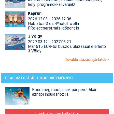
helyi programokkal várunk!
Kaprun
2026.12.03 - 2026.12.06
Hóbiztos!3 és 4*hotel, welln
FP,gleccsersí,más időpont is
3 Völgy
2027.03.12 - 2027.03.21
Már 615 EUR-tól buszos utazással elérhető
3 Völgy
További utazási ajánlatok
UTASBIZTOSÍTÁS 10% KEDVEZMÉNNYEL
Kösd meg most, csak pár perc! Akár
aznapi induláshoz is.
Utasbiztosítás kalkulátor