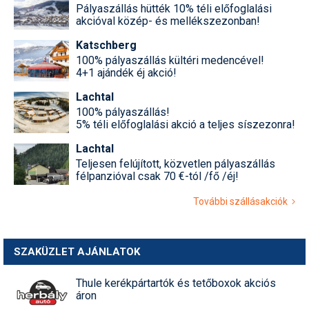
Pályaszállás hütték 10% téli előfoglalási
akcióval közép- és mellékszezonban!
Katschberg
100% pályaszállás kültéri medencével!
4+1 ajándék éj akció!
Lachtal
100% pályaszállás!
5% téli előfoglalási akció a teljes síszezonra!
Lachtal
Teljesen felújított, közvetlen pályaszállás
félpanzióval csak 70 €-tól /fő /éj!
További szállásakciók
SZAKÜZLET AJÁNLATOK
Thule kerékpártartók és tetőboxok akciós
áron