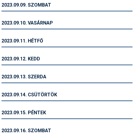
Pályázatok
2023.09.09. SZOMBAT
Portálinfo
2023.09.10. VASÁRNAP
Rajzok
Síbérletárak
2023.09.11. HÉTFŐ
Síbörze
2023.09.12. KEDD
Sícipő
Sífelszerelés
2023.09.13. SZERDA
Sífutás
2023.09.14. CSÜTÖRTÖK
Síléc
Símánia
2023.09.15. PÉNTEK
Síoktatás
2023.09.16. SZOMBAT