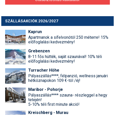
SZÁLLÁSAKCIÓK 2026/2027
Kaprun
Apartmanok a sífelvonótól 250 méterre! 15%
előfoglalási kedvezmény!
Grebenzen
8-11 fős hütték, saját szaunával! 10% téli
előfoglalási kedvezmény!
Turracher Höhe
Pályaszállás****, félpanzió, wellness januári
hétköznapokon 109 €-tól /éj!
Maribor - Pohorje
Pályaszállás**** szauna- részleggel a hegy
tetején!
5-10% téli first minute akció!
Kreischberg - Murau