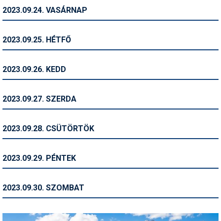
2023.09.24. VASÁRNAP
Termékajánló
Történelem
2023.09.25. HÉTFŐ
Túrasí
2023.09.26. KEDD
Utasbiztosítás
Utazási tippek
2023.09.27. SZERDA
Védőfelszerelés
2023.09.28. CSÜTÖRTÖK
Wellness
2023.09.29. PÉNTEK
2023.09.30. SZOMBAT