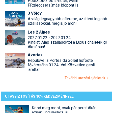
Hóbiztos!3 és 4*hotel, welln
FP,gleccsersí,más időpont is
3 Völgy
A világ legnagyobb síterepe, az itteni legjobb
szállásokkal, mégis jó áron!
Les 2 Alpes
2027.01.22 - 2027.01.24
Kínálat: Alap szállásoktól a Luxus chaletekig!
Akciósan!
Avoriaz
Repülővel a Portes du Soleil hófödte
fővárosába 01.24.-én! Közvetlen genfi
járattal!
További utazási ajánlatok
UTASBIZTOSÍTÁS 10% KEDVEZMÉNNYEL
Kösd meg most, csak pár perc! Akár
aznapi induláshoz is.