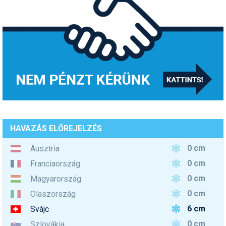
HAVAZÁS ELŐREJELZÉS
0 cm
Ausztria
0 cm
Franciaország
0 cm
Magyarország
0 cm
Olaszország
6 cm
Svájc
0 cm
Szlovákia