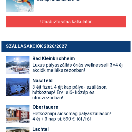
Utasbiztosítás kalkulátor
SZÁLLÁSAKCIÓK 2026/2027
Bad Kleinkirchheim
Luxus pályaszállás óriás wellnessel! 3=4 éj
akciók mellékszezonban!
Nassfeld
3 éjt fizet, 4 éjt kap pálya- szálláson,
hétköznap! Érv.: elő- közép és
utószezonban!
Obertauern
Hétköznapi sícsomag pályaszálláson!
4 éj + 3 nap sí: 590 €-tól /fő!
Lachtal