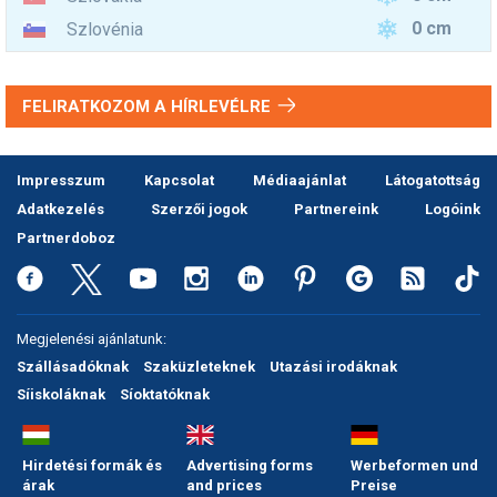
0 cm
Szlovénia
FELIRATKOZOM A HÍRLEVÉLRE
Impresszum
Kapcsolat
Médiaajánlat
Látogatottság
Adatkezelés
Szerzői jogok
Partnereink
Logóink
Partnerdoboz
Megjelenési ajánlatunk:
Szállásadóknak
Szaküzleteknek
Utazási irodáknak
Síiskoláknak
Síoktatóknak
Hirdetési formák és
Advertising forms
Werbeformen und
árak
and prices
Preise