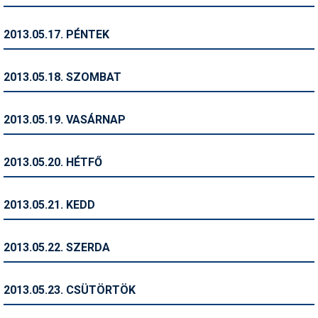
Síruházat
Síszerviz
2013.05.17. PÉNTEK
Sítechnika
2013.05.18. SZOMBAT
Síugrás
Snowboard
2013.05.19. VASÁRNAP
Snowboardfelszerelés
2013.05.20. HÉTFŐ
Sportorvos
Szakértők
2013.05.21. KEDD
Szánkó
2013.05.22. SZERDA
Szótárak
Telemark
2013.05.23. CSÜTÖRTÖK
Téli sportok