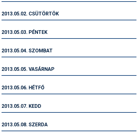
Humor
2013.05.02. CSÜTÖRTÖK
Hütte
Ingatlan
2013.05.03. PÉNTEK
Interjúk
2013.05.04. SZOMBAT
Játékok
Kerékpár
2013.05.05. VASÁRNAP
Korcsolya
2013.05.06. HÉTFŐ
Könyvajánló
Magazinok
2013.05.07. KEDD
Munkavállalás
2013.05.08. SZERDA
Olvasnivaló