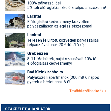
100% pályaszállás!
5% téli előfoglalási akció a teljes síszezonra!
Lachtal
Előfoglalási kedvezmény közvetlen
pályaszálláson az egész síszezonra!
Lachtal
Teljesen felújított, közvetlen pályaszállás
félpanzióval csak 70 €-tól /fő /éj!
Grebenzen
8-11 fős hütték, saját szaunával! 10% téli
előfoglalási kedvezmény!
Bad Kleinkirchheim
Pályaközeli apartmanok (300 m)! 6 napos
gyerek síbérlet csak 6 €!
További szállásakciók
SZAKÜZLET AJÁNLATOK