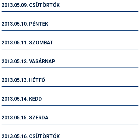
Pályázatok
2013.05.09. CSÜTÖRTÖK
Portálinfo
2013.05.10. PÉNTEK
Rajzok
Síbérletárak
2013.05.11. SZOMBAT
Síbörze
2013.05.12. VASÁRNAP
Sícipő
Sífelszerelés
2013.05.13. HÉTFŐ
Sífutás
2013.05.14. KEDD
Síléc
Símánia
2013.05.15. SZERDA
Síoktatás
2013.05.16. CSÜTÖRTÖK