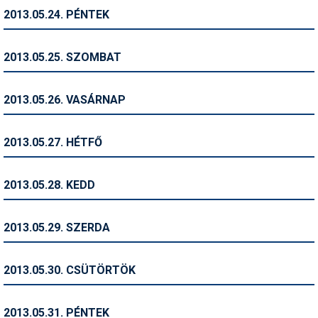
2013.05.24. PÉNTEK
Termékajánló
Történelem
2013.05.25. SZOMBAT
Túrasí
2013.05.26. VASÁRNAP
Utasbiztosítás
Utazási tippek
2013.05.27. HÉTFŐ
Védőfelszerelés
2013.05.28. KEDD
Wellness
2013.05.29. SZERDA
2013.05.30. CSÜTÖRTÖK
2013.05.31. PÉNTEK