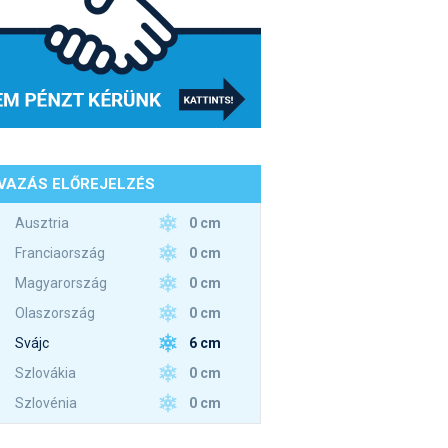
VAZÁS ELŐREJELZÉS
0 cm
Ausztria
0 cm
Franciaország
0 cm
Magyarország
0 cm
Olaszország
6 cm
Svájc
0 cm
Szlovákia
0 cm
Szlovénia