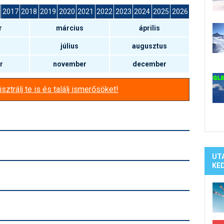
Síelé
2017
2018
2019
2020
2021
2022
2023
2024
2025
2026
Mind
r
március
április
A ho
Köte
július
augusztus
r
november
december
sztrálj te is és találj ismerősöket!
UT
KE