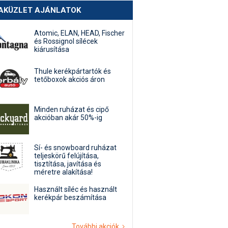
AKÜZLET AJÁNLATOK
Atomic, ELAN, HEAD, Fischer
és Rossignol sílécek
kiárusítása
Thule kerékpártartók és
tetőboxok akciós áron
Minden ruházat és cipő
akcióban akár 50%-ig
Sí- és snowboard ruházat
teljeskörű felújítása,
tisztítása, javítása és
méretre alakítása!
Használt síléc és használt
kerékpár beszámítása
További akciók