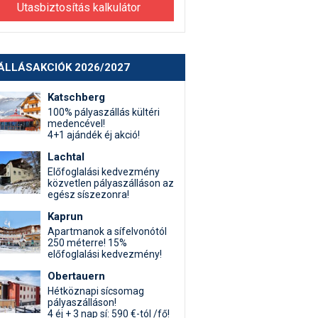
Utasbiztosítás kalkulátor
ÁLLÁSAKCIÓK 2026/2027
Katschberg
100% pályaszállás kültéri
medencével!
4+1 ajándék éj akció!
Lachtal
Előfoglalási kedvezmény
közvetlen pályaszálláson az
egész síszezonra!
Kaprun
Apartmanok a sífelvonótól
250 méterre! 15%
előfoglalási kedvezmény!
Obertauern
Hétköznapi sícsomag
pályaszálláson!
4 éj + 3 nap sí: 590 €-tól /fő!