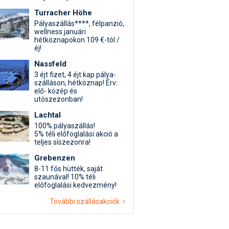
Turracher Höhe
Pályaszállás****, félpanzió,
wellness januári
hétköznapokon 109 €-tól /
éj!
Nassfeld
3 éjt fizet, 4 éjt kap pálya-
szálláson, hétköznap! Érv.:
elő- közép és
utószezonban!
Lachtal
100% pályaszállás!
5% téli előfoglalási akció a
teljes síszezonra!
Grebenzen
8-11 fős hütték, saját
szaunával! 10% téli
előfoglalási kedvezmény!
További szállásakciók