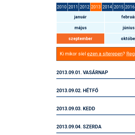
2010
2011
2012
2013
2014
2015
2016
január
februá
május
június
szeptember
októbe
Ki mikor síel
ezen a síterepen
?
Regi
2013.09.01. VASÁRNAP
2013.09.02. HÉTFŐ
2013.09.03. KEDD
2013.09.04. SZERDA