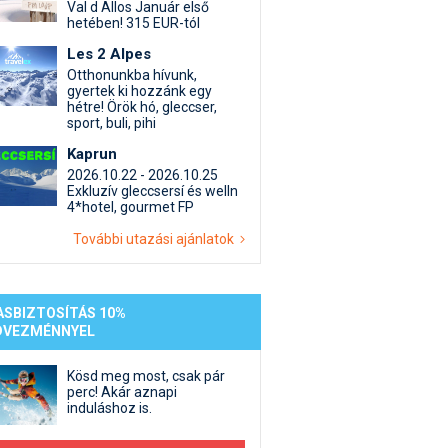
st kiegészítő sportok: bringa, szörf, stb.
Akciók
Új termékek
Val d Allos Január első
hetében! 315 EUR-tól
en egyéb síeléshez kapcsolódó téma
Termékkereső
Les 2 Alpes
nlappal kapcsolatos kérdések és válaszok
Otthonunkba hívunk,
tlen beszélgetések
gyertek ki hozzánk egy
hétre! Örök hó, gleccser,
sport, buli, pihi
Kaprun
2026.10.22 - 2026.10.25
Exkluzív gleccsersí és welln
4*hotel, gourmet FP
További utazási ajánlatok
ASBIZTOSÍTÁS 10%
DVEZMÉNNYEL
Kösd meg most, csak pár
perc! Akár aznapi
induláshoz is.