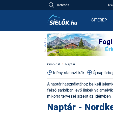
Keresés
Híre
Ch
Bú
SÍTEREP
Pr
Síterepkere
Új
Élménybesz
Ny
Síbérletárak
A
Terepcsopo
Hó
Toplista
Kr
Időjárás előr
Címoldal
Naptár
Kr
Havazás előr
Idény statisztikák
Új naptárb
M
Webkamerá
A naptár használatához be kell jelentk
Fotók
felső sarkában levő linkek valamelyiké
Pályaszállá
mikorra tervezel sízést az idényben.
Naptár - Nordke