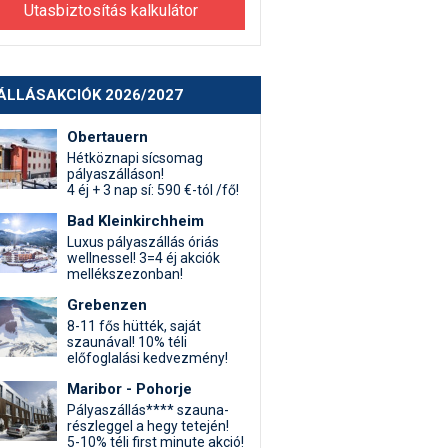
Utasbiztosítás kalkulátor
ÁLLÁSAKCIÓK 2026/2027
Obertauern
Hétköznapi sícsomag
pályaszálláson!
4 éj + 3 nap sí: 590 €-tól /fő!
Bad Kleinkirchheim
Luxus pályaszállás óriás
wellnessel! 3=4 éj akciók
mellékszezonban!
Grebenzen
8-11 fős hütték, saját
szaunával! 10% téli
előfoglalási kedvezmény!
Maribor - Pohorje
Pályaszállás**** szauna-
részleggel a hegy tetején!
5-10% téli first minute akció!