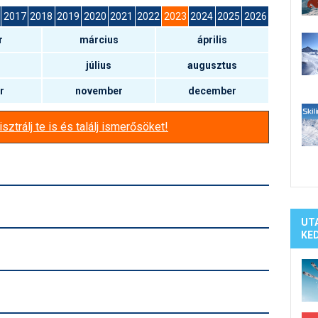
Síelé
2017
2018
2019
2020
2021
2022
2023
2024
2025
2026
Mind
r
március
április
A ho
Köte
július
augusztus
r
november
december
sztrálj te is és találj ismerősöket!
UT
KE