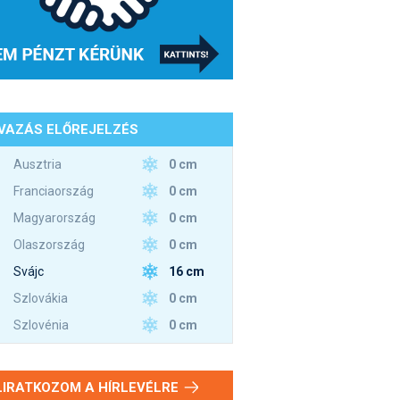
VAZÁS ELŐREJELZÉS
0 cm
Ausztria
0 cm
Franciaország
0 cm
Magyarország
0 cm
Olaszország
16 cm
Svájc
0 cm
Szlovákia
0 cm
Szlovénia
LIRATKOZOM A HÍRLEVÉLRE