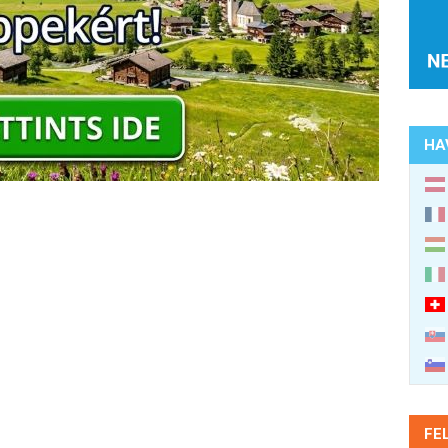
HA
FE