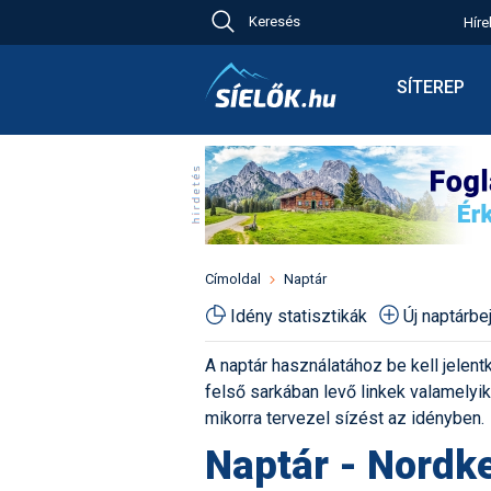
Keresés
Híre
Ch
Bú
SÍTEREP
Pr
Síterepkere
Új
Élménybesz
Ny
Síbérletárak
A
Terepcsopo
Hó
Toplista
Kr
Időjárás előr
Címoldal
Naptár
Kr
Havazás előr
Idény statisztikák
Új naptárb
M
Webkamerá
A naptár használatához be kell jelentk
Fotók
felső sarkában levő linkek valamelyiké
Pályaszállá
mikorra tervezel sízést az idényben.
Naptár - Nordke