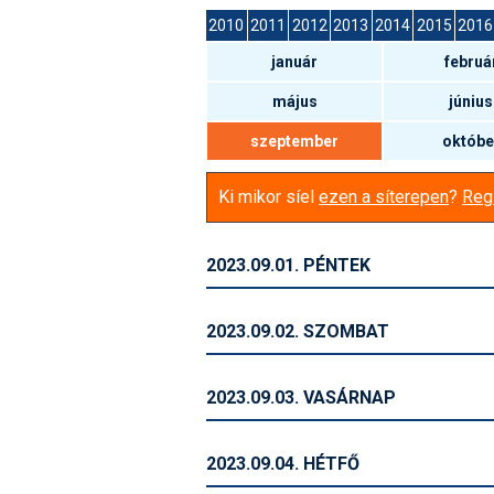
2010
2011
2012
2013
2014
2015
2016
január
februá
május
június
szeptember
októbe
Ki mikor síel
ezen a síterepen
?
Regi
2023.09.01. PÉNTEK
2023.09.02. SZOMBAT
2023.09.03. VASÁRNAP
2023.09.04. HÉTFŐ