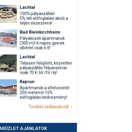
Lachtal
100% pályaszállás!
5% téli előfoglalási akció a
teljes síszezonra!
Bad Kleinkirchheim
Pályaközeli apartmanok
(300 m)! 6 napos gyerek
síbérlet csak 6 €!
Lachtal
Teljesen felújított, közvetlen
pályaszállás félpanzióval
csak 70 €-tól /fő /éj!
Kaprun
Apartmanok a sífelvonótól
250 méterre! 15%
előfoglalási kedvezmény!
További szállásakciók
AKÜZLET AJÁNLATOK