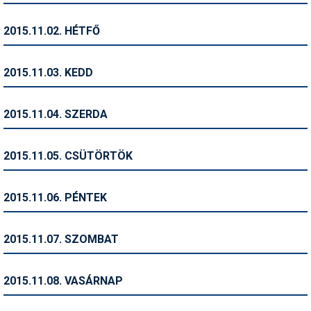
Humor
2015.11.02. HÉTFŐ
Hütte
Ingatlan
2015.11.03. KEDD
Interjúk
2015.11.04. SZERDA
Játékok
Kerékpár
2015.11.05. CSÜTÖRTÖK
Korcsolya
2015.11.06. PÉNTEK
Könyvajánló
Magazinok
2015.11.07. SZOMBAT
Munkavállalás
2015.11.08. VASÁRNAP
Olvasnivaló