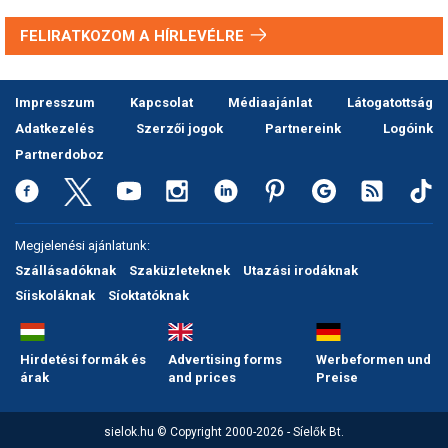
FELIRATKOZOM A HÍRLEVÉLRE
Impresszum
Kapcsolat
Médiaajánlat
Látogatottság
Adatkezelés
Szerzői jogok
Partnereink
Logóink
Partnerdoboz
Megjelenési ajánlatunk:
Szállásadóknak
Szaküzleteknek
Utazási irodáknak
Síiskoláknak
Síoktatóknak
Hirdetési formák és
Advertising forms
Werbeformen und
árak
and prices
Preise
sielok.hu © Copyright 2000-2026 - Síelők Bt.