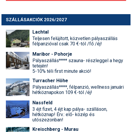
SZÁLLÁSAKCIÓK 2026/2027
Lachtal
Teljesen felújított, közvetlen pályaszállás
félpanzióval csak 70 €-tól /fő /éj!
Maribor - Pohorje
Pályaszállás**** szauna- részleggel a hegy
tetején!
5-10% téli first minute akció!
Turracher Höhe
Pályaszállás****, félpanzió, wellness januári
hétköznapokon 109 €-tól /éj!
Nassfeld
3 éjt fizet, 4 éjt kap pálya- szálláson,
hétköznap! Érv.: elő- közép és
utószezonban!
Kreischberg - Murau