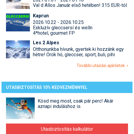
Val d Allos Január első hetében! 315 EUR-tól
Kaprun
2026.10.22 - 2026.10.25
Exkluzív gleccsersí és welln
4*hotel, gourmet FP
Les 2 Alpes
Otthonunkba hívunk, gyertek ki hozzánk egy
hétre! Örök hó, gleccser, sport, buli, pihi
További utazási ajánlatok
UTASBIZTOSÍTÁS 10% KEDVEZMÉNNYEL
Kösd meg most, csak pár perc! Akár
aznapi induláshoz is.
Utasbiztosítás kalkulátor