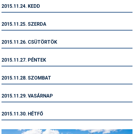
2015.11.24. KEDD
Termékajánló
Történelem
2015.11.25. SZERDA
Túrasí
2015.11.26. CSÜTÖRTÖK
Utasbiztosítás
Utazási tippek
2015.11.27. PÉNTEK
Védőfelszerelés
2015.11.28. SZOMBAT
Wellness
2015.11.29. VASÁRNAP
2015.11.30. HÉTFŐ