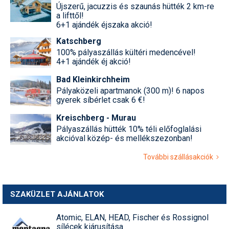
Újszerű, jacuzzis és szaunás hütték 2 km-re
a lifttől!
6+1 ajándék éjszaka akció!
Katschberg
100% pályaszállás kültéri medencével!
4+1 ajándék éj akció!
Bad Kleinkirchheim
Pályaközeli apartmanok (300 m)! 6 napos
gyerek síbérlet csak 6 €!
Kreischberg - Murau
Pályaszállás hütték 10% téli előfoglalási
akcióval közép- és mellékszezonban!
További szállásakciók
SZAKÜZLET AJÁNLATOK
Atomic, ELAN, HEAD, Fischer és Rossignol
sílécek kiárusítása