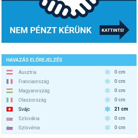
HAVAZÁS ELŐREJELZÉS
0 cm
Ausztria
0 cm
Franciaország
0 cm
Magyarország
0 cm
Olaszország
21 cm
Svájc
0 cm
Szlovákia
0 cm
Szlovénia