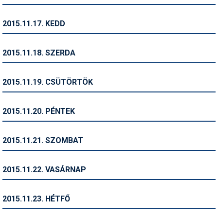
Síruházat
Síszerviz
2015.11.17. KEDD
Sítechnika
2015.11.18. SZERDA
Síugrás
Snowboard
2015.11.19. CSÜTÖRTÖK
Snowboardfelszerelés
2015.11.20. PÉNTEK
Sportorvos
Szakértők
2015.11.21. SZOMBAT
Szánkó
2015.11.22. VASÁRNAP
Szótárak
Telemark
2015.11.23. HÉTFŐ
Téli sportok