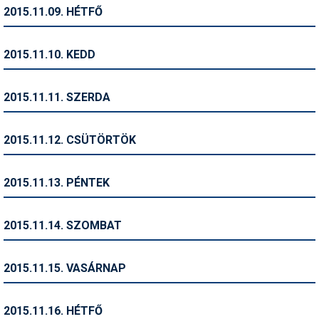
Pályázatok
2015.11.09. HÉTFŐ
Portálinfo
2015.11.10. KEDD
Rajzok
Síbérletárak
2015.11.11. SZERDA
Síbörze
2015.11.12. CSÜTÖRTÖK
Sícipő
Sífelszerelés
2015.11.13. PÉNTEK
Sífutás
2015.11.14. SZOMBAT
Síléc
Símánia
2015.11.15. VASÁRNAP
Síoktatás
2015.11.16. HÉTFŐ