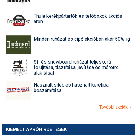
Thule kerékpártartók és tetőboxok akciós
áron
Minden ruházat és cipő akcióban akár 50%-ig
Sí- és snowboard ruházat teljeskörű
felújítása, tisztítása, javítása és méretre
alakítása!
Használt síléc és használt kerékpár
beszámítása
További akciók
KIEMELT APRÓHIRDETÉSEK